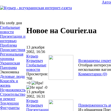
Авто
На злобу дня
Глобальные
Новое на Courier.ua
новости
Презентации и
интервью
Проблема
13 декабря
Происшествия
2002, 16:56
Региональная
Курьер
хроника
Курьерыч
Возвращены секре
Украинская
Глобальные
Отобрав интересу
Панорама
новости
несколькими ваго
Экономика
Просмотров:
Комментарии (0)
Деловые люди
768
Кошелёк и
+0
жизнь
-0
Недвижимость
13 декабря
Строительство
2002, 16:31
и ремонт
Курьер
Тенденции
Курьерыч
Приверженность а
Фигуранты
Презентации
Из обращения Пре