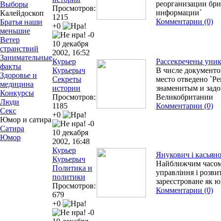
реорганизации бри
Выборы
Просмотров:
информации`
Калейдоскоп
1215
Комментарии (0)
Братья наши
+0
меньшие
-0
Ветер
10 декабря
странствий
2002, 16:52
Занимательные
Курьер
Рассекречены уник
факты
Курьерыч
В числе документо
Здоровье и
Секреты
место отведено `Р
медицина
истории
знаменитым и зад
Конкурсы
Просмотров:
Великобритании
Люди
1185
Комментарии (0)
Секс
+0
Юмор и сатира
-0
Сатира
10 декабря
Юмор
2002, 16:48
Курьер
Янукович і касьяно
Курьерыч
Найближчим часом 
Политика и
управління і розви
политики
зареєстроване як 
Просмотров:
Комментарии (0)
679
+0
-0