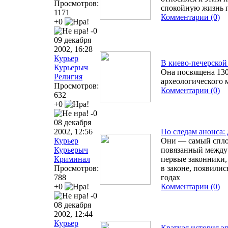
Просмотров:
спокойную жизнь 
1171
Комментарии (0)
+0
-0
09 декабря
2002, 16:28
Курьер
В киево-печерской
Курьерыч
Она посвящена 130
Религия
археологического 
Просмотров:
Комментарии (0)
632
+0
-0
08 декабря
2002, 12:56
По следам анонса
Курьер
Они — самый спло
Курьерыч
повязанный между 
Криминал
первые законники
Просмотров:
в законе, появили
788
годах
+0
Комментарии (0)
-0
08 декабря
2002, 12:44
Курьер
Краткая история э