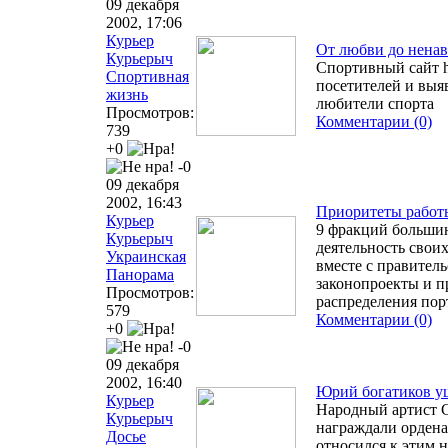
09 декабря
2002, 17:06
Курьер
От любви до ненав
Курьерыч
Спортивный сайт h
Спортивная
посетителей и выя
жизнь
любители спорта
Просмотров:
Комментарии (0)
739
+0
-0
09 декабря
2002, 16:43
Приоритеты работы
Курьер
9 фракций большинс
Курьерыч
деятельность свои
Украинская
вместе с правител
Панорама
законопроекты и п
Просмотров:
распределения пор
579
Комментарии (0)
+0
-0
09 декабря
2002, 16:40
Юрий богатиков уш
Курьер
Народный артист С
Курьерыч
награждали ордена
Досье
относился к этим 