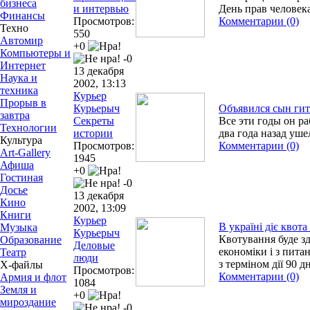
бизнеса
и интервью
День прав человек
Финансы
Просмотров:
Комментарии (0)
Техно
550
Автомир
+0
Компьютеры и
-0
Интернет
13 декабря
Наука и
2002, 13:13
техника
Курьер
Прорыв в
Курьерыч
Объявился сын гит
завтра
Секреты
Все эти годы он р
Технологии
истории
два года назад уш
Культура
Просмотров:
Комментарии (0)
Art-Gallery
1945
Афиша
+0
Гостиная
-0
Досье
13 декабря
Кино
2002, 13:09
Книги
Курьер
В україні діє квота
Музыка
Курьерыч
Квотування буде з
Образование
Деловые
економіки і з питан
Театр
люди
з терміном дії 90 д
Х-файлы
Просмотров:
Комментарии (0)
Армия и флот
1084
Земля и
+0
мироздание
-0