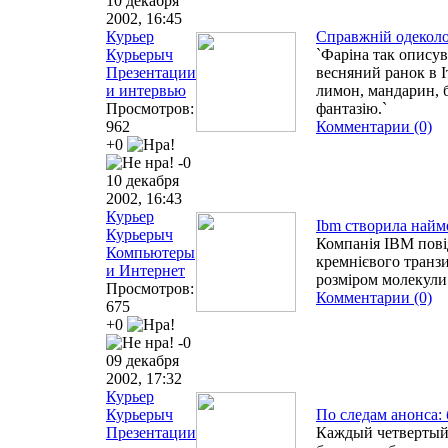
10 декабря
2002, 16:45
Курьер
Справжній одеколо
Курьерыч
`Фаріна так описув
Презентации
весняний ранок в І
и интервью
лимон, мандарин, б
Просмотров:
фантазію.`
962
Комментарии (0)
+0
-0
10 декабря
2002, 16:43
Курьер
Іbm створила найм
Курьерыч
Компанія ІBM пов
Компьютеры
кремнієвого транзи
и Интернет
розміром молекули
Просмотров:
Комментарии (0)
675
+0
-0
09 декабря
2002, 17:32
Курьер
Курьерыч
По следам анонса:
Презентации
Каждый четвертый