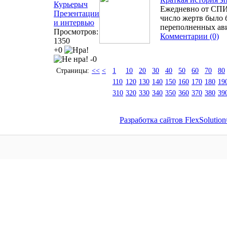
Курьерыч
Ежедневно от СПИД
Презентации
число жертв было 
и интервью
переполненных ав
Просмотров:
Комментарии (0)
1350
+0
-0
Страницы:
<<
<
1
10
20
30
40
50
60
70
80
110
120
130
140
150
160
170
180
19
310
320
330
340
350
360
370
380
39
Разработка сайтов FlexSolutio