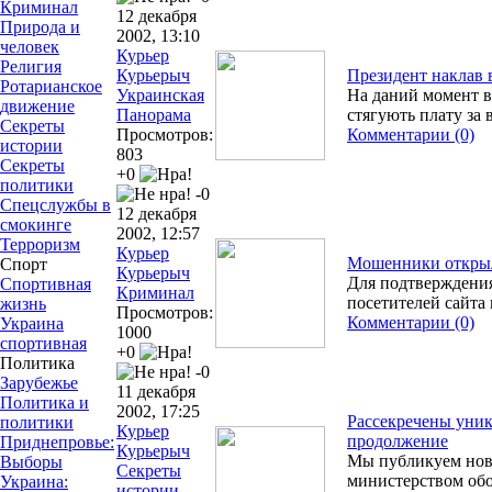
Криминал
12 декабря
Природа и
2002, 13:10
человек
Курьер
Религия
Курьерыч
Президент наклав в
Ротарианское
Украинская
На даний момент вс
движение
Панорама
стягують плату за 
Секреты
Просмотров:
Комментарии (0)
истории
803
Секреты
+0
политики
-0
Спецслужбы в
12 декабря
смокинге
2002, 12:57
Терроризм
Курьер
Мошенники откры
Спорт
Курьерыч
Для подтверждения
Спортивная
Криминал
посетителей сайта
жизнь
Просмотров:
Комментарии (0)
Украина
1000
спортивная
+0
Политика
-0
Зарубежье
11 декабря
Политика и
2002, 17:25
Рассекречены уник
политики
Курьер
продолжение
Приднепровье:
Курьерыч
Мы публикуем нов
Выборы
Секреты
министерством об
Украина:
истории