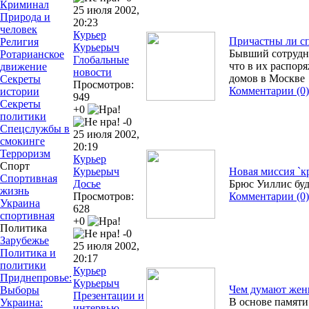
Криминал
25 июля 2002,
Природа и
20:23
человек
Курьер
Причастны ли сп
Религия
Курьерыч
Бывший сотрудн
Ротарианское
Глобальные
что в их распо
движение
новости
домов в Москве
Секреты
Просмотров:
Комментарии (0)
истории
949
Секреты
+0
политики
-0
Спецслужбы в
25 июля 2002,
смокинге
20:19
Терроризм
Курьер
Спорт
Курьерыч
Новая миссия `к
Спортивная
Досье
Брюс Уиллис буд
жизнь
Просмотров:
Комментарии (0)
Украина
628
спортивная
+0
Политика
-0
Зарубежье
25 июля 2002,
Политика и
20:17
политики
Курьер
Приднепровье:
Курьерыч
Чем думают же
Выборы
Презентации и
В основе памяти
Украина:
интервью