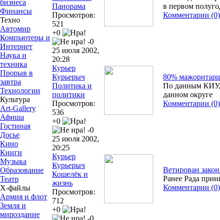
бизнеса
Панорама
в первом полуго
Финансы
Просмотров:
Комментарии (0)
Техно
521
Автомир
+0
Компьютеры и
-0
Интернет
25 июля 2002,
Наука и
20:28
техника
Курьер
Прорыв в
Курьерыч
80% мажоритарщи
завтра
Политика и
По данным КИУ, 
Технологии
политики
данном округе
Культура
Просмотров:
Комментарии (0)
Art-Gallery
536
Афиша
+0
Гостиная
-0
Досье
25 июля 2002,
Кино
20:25
Книги
Курьер
Музыка
Курьерыч
Ветирован закон
Образование
Кошелёк и
Ранее Рада прин
Театр
жизнь
Комментарии (0)
Х-файлы
Просмотров:
Армия и флот
712
Земля и
+0
мироздание
-0