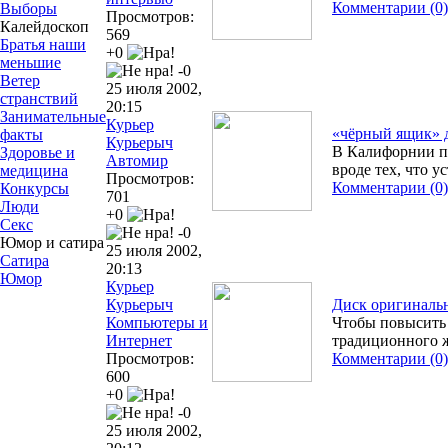
Комментарии (0)
Выборы
Просмотров:
Калейдоскоп
569
Братья наши
+0
меньшие
-0
Ветер
25 июля 2002,
странствий
20:15
Занимательные
Курьер
«чёрный ящик» д
факты
Курьерыч
В Калифорнии по
Здоровье и
Автомир
вроде тех, что у
медицина
Просмотров:
Комментарии (0)
Конкурсы
701
Люди
+0
Секс
-0
Юмор и сатира
25 июля 2002,
Сатира
20:13
Юмор
Курьер
Курьерыч
Диск оригиналь
Компьютеры и
Чтобы повысить 
Интернет
традиционного 
Просмотров:
Комментарии (0)
600
+0
-0
25 июля 2002,