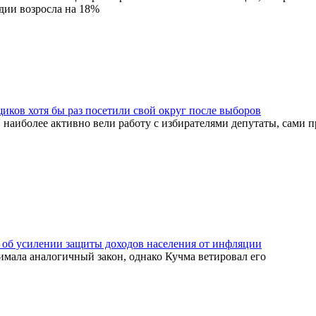
дии возросла на 18%
ков хотя бы раз посетили свой округ после выборов
наиболее активно вели работу с избирателями депутаты, сами
 об усилении защиты доходов населения от инфляции
имала аналогичный закон, однако Кучма ветировал его