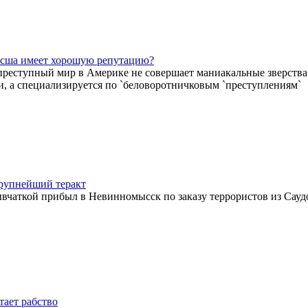
 сша имеет хорошую репутацию?
реступный мир в Америке не совершает маниакальные зверства 
, а специализируется по `беловоротничковым `преступлениям`
рупнейший теракт
ывчаткой прибыл в Невинномысск по заказу террористов из Сау
тает рабство