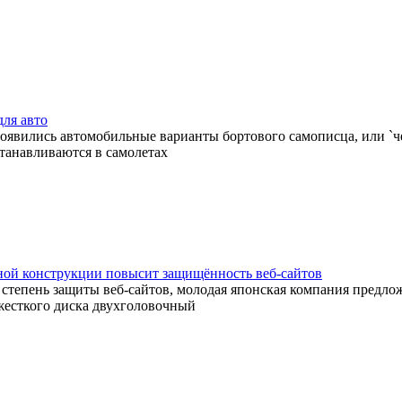
ля авто
явились автомобильные варианты бортового самописца, или `ч
станавливаются в самолетах
ной конструкции повысит защищённость веб-сайтов
степень защиты веб-сайтов, молодая японская компания предло
жесткого диска двухголовочный