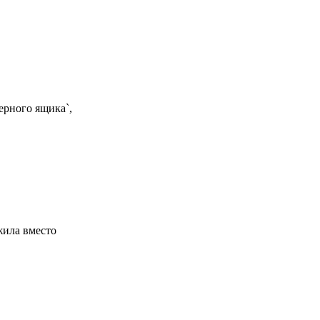
ерного ящика`,
жила вместо