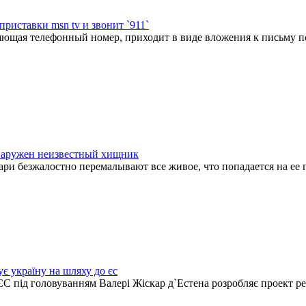
приставки msn tv и звонит `911`
ющая телефонный номер, приходит в виде вложения к письму п
наружен неизвестный хищник
ари безжалостно перемалывают все живое, что попадается на ее 
є україну на шляху до єс
ЄС під головуванням Валері Жіскар д`Естена розробляє проект ре