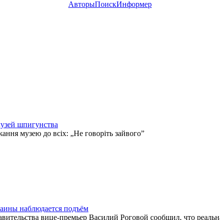
Авторы
Поиск
Информер
музей шпигунства
ання музею до всіх: „Не говоріть зайвого”
раины наблюдается подъём
авительства вице-премьер Василий Роговой сообщил, что реальна