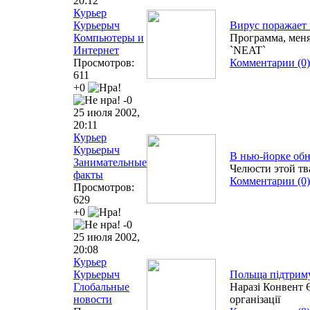
20:12
Курьер
Курьерыч
Вирус поражает 
Компьютеры и
Программа, меня
Интернет
`NEAT`
Просмотров:
Комментарии (0)
611
+0
-0
25 июля 2002,
20:11
Курьер
Курьерыч
В нью-йорке об
Занимательные
Челюсти этой тв
факты
Комментарии (0)
Просмотров:
629
+0
-0
25 июля 2002,
20:08
Курьер
Курьерыч
Польща підтриму
Глобальные
Наразі Конвент 
новости
організації