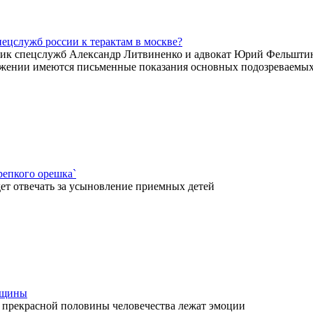
ецслужб россии к терактам в москве?
ик спецслужб Александр Литвиненко и адвокат Юрий Фельшти
ряжении имеются письменные показания основных подозреваемы
репкого орешка`
ет отвечать за усыновление приемных детей
нщины
 прекрасной половины человечества лежат эмоции