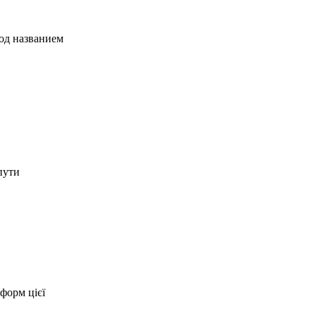
од названием
пути
форм цієї