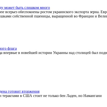
оду может быть слишком много
пе всерьез обеспокоены ростом украинского экспорта зерна. Евр
злишками собственной пшеницы, выращенной во Франции и Вели
ного флага
да впервые в новейшей истории Украины над столицей был подн
дена готовит вторжения
и терактами в США стоит не только бен Ладен, но Намангани