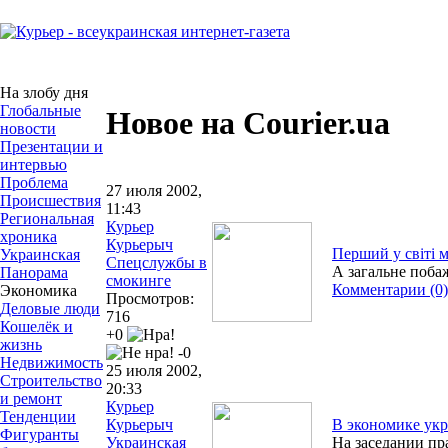
На злобу дня
Глобальные
Новое на Courier.ua
новости
Презентации и
интервью
Проблема
27 июля 2002,
Происшествия
11:43
Региональная
Курьер
хроника
Курьерыч
Перший у світі 
Украинская
Спецслужбы в
А загальне побаж
Панорама
смокинге
Комментарии (0)
Экономика
Просмотров:
Деловые люди
716
Кошелёк и
+0
жизнь
-0
Недвижимость
25 июля 2002,
Строительство
20:33
и ремонт
Курьер
Тенденции
Курьерыч
В экономике ук
Фигуранты
Украинская
На заседании пр