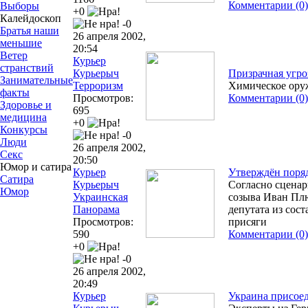
Комментарии (0)
Выборы
+0
Калейдоскоп
-0
Братья наши
26 апреля 2002,
меньшие
20:54
Ветер
Курьер
странствий
Курьерыч
Призрачная угро
Занимательные
Терроризм
Химическое оруж
факты
Просмотров:
Комментарии (0)
Здоровье и
695
медицина
+0
Конкурсы
-0
Люди
26 апреля 2002,
Секс
20:50
Юмор и сатира
Курьер
Утверждён поряд
Сатира
Курьерыч
Согласно сценари
Юмор
Украинская
созыва Иван Плю
Панорама
депутата из сост
Просмотров:
присяги
590
Комментарии (0)
+0
-0
26 апреля 2002,
20:49
Курьер
Украина присоед