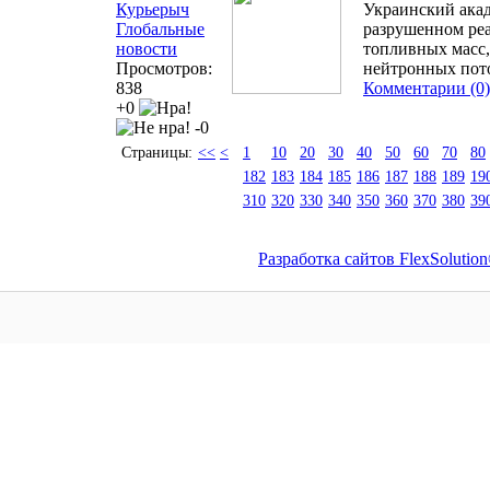
Курьерыч
Украинский акад
Глобальные
разрушенном ре
новости
топливных масс
Просмотров:
нейтронных пот
838
Комментарии (0)
+0
-0
Страницы:
<<
<
1
10
20
30
40
50
60
70
80
182
183
184
185
186
187
188
189
19
310
320
330
340
350
360
370
380
39
Разработка сайтов FlexSolutio