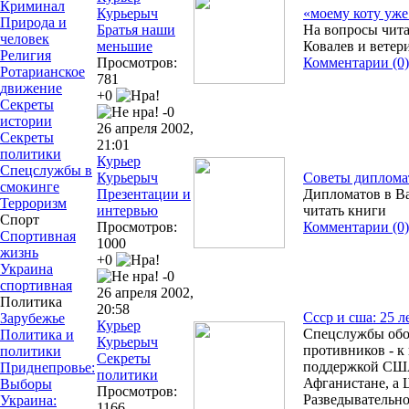
Криминал
Курьерыч
«моему коту уже 
Природа и
Братья наши
На вопросы чит
человек
меньшие
Ковалев и вете
Религия
Просмотров:
Комментарии (0)
Ротарианское
781
движение
+0
Секреты
-0
истории
26 апреля 2002,
Секреты
21:01
политики
Курьер
Спецслужбы в
Курьерыч
Советы диплома
смокинге
Презентации и
Дипломатов в Ва
Терроризм
интервью
читать книги
Спорт
Просмотров:
Комментарии (0)
Спортивная
1000
жизнь
+0
Украина
-0
спортивная
26 апреля 2002,
Политика
20:58
Cccр и сша: 25 
Зарубежье
Курьер
Спецслужбы обои
Политика и
Курьерыч
противников - к
политики
Секреты
поддержкой США,
Приднепровье:
политики
Афганистане, а 
Выборы
Просмотров:
Разведывательн
Украина:
1166