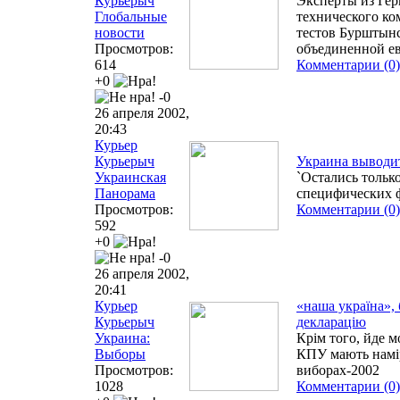
Курьерыч
Эксперты из Гер
Глобальные
технического ко
новости
тестов Бурштынс
Просмотров:
объединенной е
614
Комментарии (0)
+0
-0
26 апреля 2002,
20:43
Курьер
Курьерыч
Украина выводит
Украинская
`Остались тольк
Панорама
специфических 
Просмотров:
Комментарии (0)
592
+0
-0
26 апреля 2002,
20:41
Курьер
«наша україна», 
Курьерыч
декларацію
Украина:
Крім того, йде м
Выборы
КПУ мають намір
Просмотров:
виборах-2002
1028
Комментарии (0)