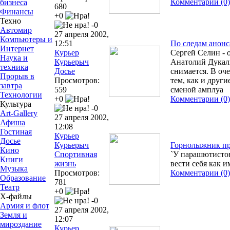
Комментарии (0)
бизнеса
680
Финансы
+0
Техно
-0
Автомир
27 апреля 2002,
Компьютеры и
12:51
По следам анонса
Интернет
Курьер
Сергей Селин - 
Наука и
Курьерыч
Анатолий Дукали
техника
Досье
снимается. В оч
Прорыв в
Просмотров:
тем, как и други
завтра
559
сменой амплуа
Технологии
+0
Комментарии (0)
Культура
-0
Art-Gallery
27 апреля 2002,
Афиша
12:08
Гостиная
Курьер
Досье
Курьерыч
Горнолыжник про
Кино
Спортивная
`У парашютистов
Книги
жизнь
вести себя как и
Музыка
Просмотров:
Комментарии (0)
Образование
781
Театр
+0
Х-файлы
-0
Армия и флот
27 апреля 2002,
Земля и
12:07
мироздание
Курьер