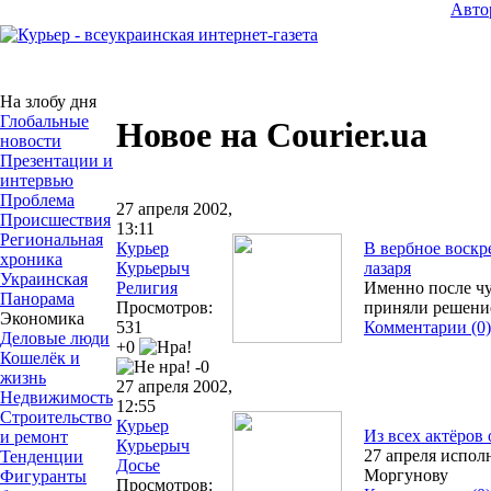
Авто
На злобу дня
Глобальные
Новое на Courier.ua
новости
Презентации и
интервью
Проблема
27 апреля 2002,
Происшествия
13:11
Региональная
Курьер
В вербное воск
хроника
Курьерыч
лазаря
Украинская
Религия
Именно после чу
Панорама
Просмотров:
приняли решение
Экономика
531
Комментарии (0)
Деловые люди
+0
Кошелёк и
-0
жизнь
27 апреля 2002,
Недвижимость
12:55
Строительство
Курьер
Из всех актёров
и ремонт
Курьерыч
27 апреля испол
Тенденции
Досье
Моргунову
Фигуранты
Просмотров: