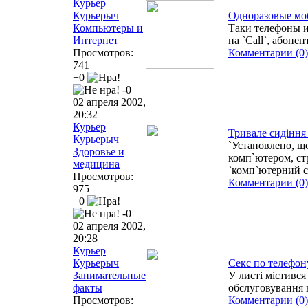
Курьер
Курьерыч
Одноразовые мо
Компьютеры и
Таки телефоны и
Интернет
на `Call`, абон
Просмотров:
Комментарии (0)
741
+0
-0
02 апреля 2002,
20:32
Курьер
Тривале сидіння
Курьерыч
`Установлено, щ
Здоровье и
комп`ютером, ст
медицина
`комп`ютерний 
Просмотров:
Комментарии (0)
975
+0
-0
02 апреля 2002,
20:28
Курьер
Курьерыч
Секс по телефон
Занимательные
У листі містивс
факты
обслуговування 
Просмотров:
Комментарии (0)