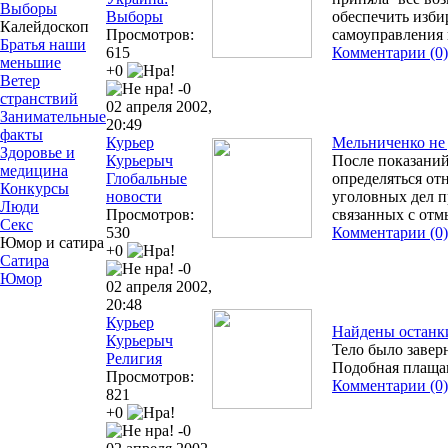
Выборы
Выборы
обеспечить изби
Калейдоскоп
Просмотров:
самоуправления 
Братья наши
615
Комментарии (0)
меньшие
+0
Ветер
-0
странствий
02 апреля 2002,
Занимательные
20:49
факты
Курьер
Мельниченко не 
Здоровье и
Курьерыч
После показаний
медицина
Глобальные
определяться от
Конкурсы
новости
уголовных дел 
Люди
Просмотров:
связанных с от
Секс
530
Комментарии (0)
Юмор и сатира
+0
Сатира
-0
Юмор
02 апреля 2002,
20:48
Курьер
Найдены останки
Курьерыч
Тело было завер
Религия
Подобная плащан
Просмотров:
Комментарии (0)
821
+0
-0