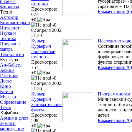
губернатора!» - 
бизнеса
истории
саратовском Пар
Финансы
Просмотров:
Комментарии (0)
Техно
677
Автомир
+0
Компьютеры и
-0
Интернет
02 апреля 2002,
Наука и
21:29
техника
Курьер
Наследство коро
Прорыв в
Курьерыч
Состояние поко
завтра
Глобальные
ювелирные издел
Технологии
новости
фарфоровую посуд
Культура
Просмотров:
фунтов стерлин
Art-Gallery
757
Комментарии (0)
Афиша
+0
Гостиная
-0
Досье
02 апреля 2002,
Кино
21:26
Книги
Курьер
Программистам р
Музыка
Курьерыч
Мичиганский су
Образование
Занимательные
`каноиста-богох
Театр
факты
давности, запре
Х-файлы
Просмотров:
детей
Армия и флот
508
Комментарии (0)
Земля и
+0
мироздание
-0