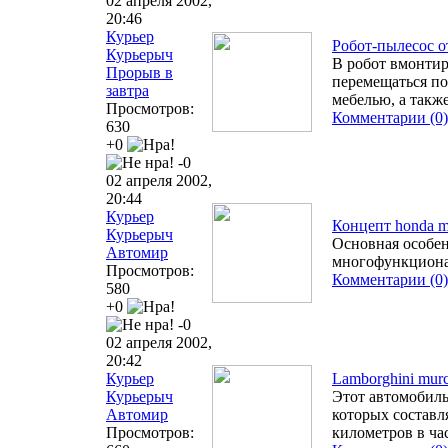
02 апреля 2002,
20:46
Курьер
Робот-пылесос от
Курьерыч
В робот вмонтир
Прорыв в
перемещаться по
завтра
мебелью, а такж
Просмотров:
Комментарии (0)
630
+0
-0
02 апреля 2002,
20:44
Курьер
Концепт honda m
Курьерыч
Основная особен
Автомир
многофункциона
Просмотров:
Комментарии (0)
580
+0
-0
02 апреля 2002,
20:42
Курьер
Lamborghini mur
Курьерыч
Этот автомобиль
Автомир
которых составл
Просмотров:
километров в ча