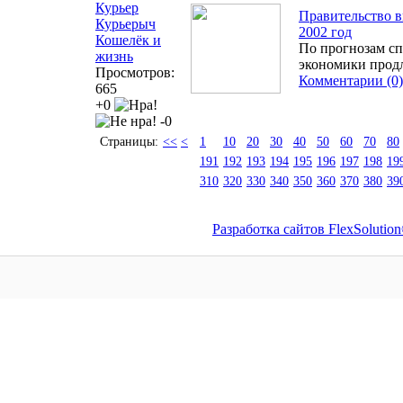
Курьер
Правительство 
Курьерыч
2002 год
Кошелёк и
По прогнозам сп
жизнь
экономики продл
Просмотров:
Комментарии (0)
665
+0
-0
Страницы:
<<
<
1
10
20
30
40
50
60
70
80
191
192
193
194
195
196
197
198
19
310
320
330
340
350
360
370
380
39
Разработка сайтов FlexSolutio