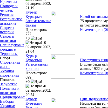
Криминал
02 апреля 2002,
Природа и
21:19
человек
Курьер
Религия
Курьерыч
Какой оптималь
Ротарианское
Занимательные
75 процентов му
движение
факты
является решаю
Секреты
Просмотров:
Комментарии (0)
истории
777
Секреты
+0
политики
-0
Спецслужбы в
02 апреля 2002,
смокинге
21:04
Терроризм
Курьер
Спорт
Курьерыч
Преступник изн
Спортивная
Региональная
В доме была най
жизнь
хроника
жилья, 1922 год
Украина
Просмотров:
Комментарии (0)
спортивная
699
Политика
+0
Зарубежье
-0
Политика и
02 апреля 2002,
политики
20:54
Приднепровье:
Курьер
Цик. подсчитано
Выборы
Курьерыч
Несмотря на то,
Украина:
Украина:
приняла `все во