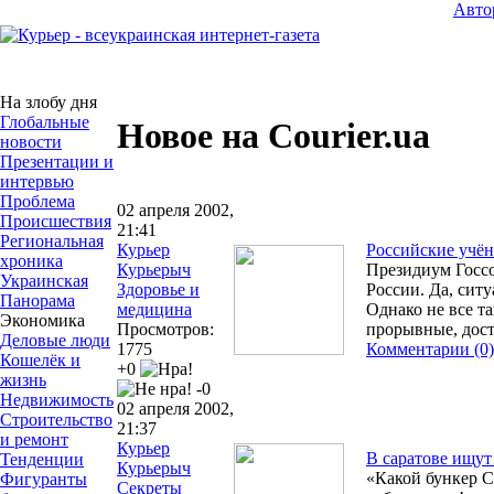
Авто
На злобу дня
Глобальные
Новое на Courier.ua
новости
Презентации и
интервью
Проблема
02 апреля 2002,
Происшествия
21:41
Региональная
Курьер
Российские учён
хроника
Курьерыч
Президиум Госсо
Украинская
Здоровье и
России. Да, сит
Панорама
медицина
Однако не все т
Экономика
Просмотров:
прорывные, дос
Деловые люди
1775
Комментарии (0)
Кошелёк и
+0
жизнь
-0
Недвижимость
02 апреля 2002,
Строительство
21:37
и ремонт
Курьер
В саратове ищут
Тенденции
Курьерыч
«Какой бункер С
Фигуранты
Секреты