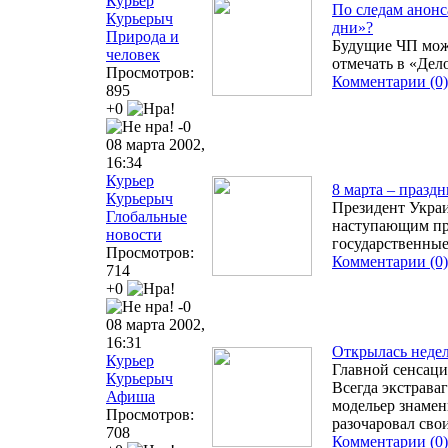
Курьер
По следам анонс
Курьерыч
дни»?
Природа и
Будущие ЧП мож
человек
отмечать в «Дел
Просмотров:
Комментарии (0)
895
+0
-0
08 марта 2002,
16:34
Курьер
8 марта – празд
Курьерыч
Президент Укра
Глобальные
наступающим пр
новости
государственны
Просмотров:
Комментарии (0)
714
+0
-0
08 марта 2002,
16:31
Открылась неде
Курьер
Главной сенсацие
Курьерыч
Всегда экстрава
Афиша
модельер знамени
Просмотров:
разочаровал сво
708
Комментарии (0)