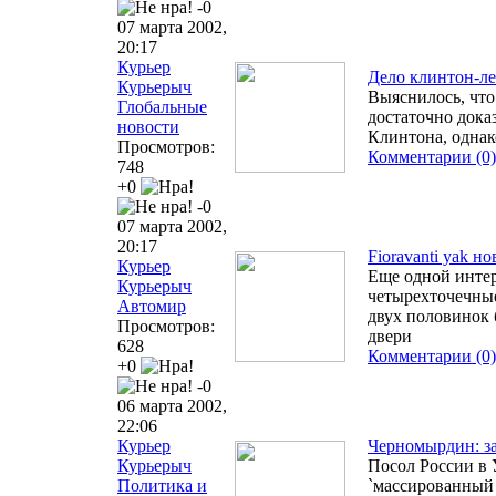
-0
07 марта 2002,
20:17
Курьер
Дело клинтон-ле
Курьерыч
Выяснилось, что
Глобальные
достаточно дока
новости
Клинтона, однак
Просмотров:
Комментарии (0)
748
+0
-0
07 марта 2002,
20:17
Fioravanti yak 
Курьер
Еще одной интер
Курьерыч
четырехточечные
Автомир
двух половинок 
Просмотров:
двери
628
Комментарии (0)
+0
-0
06 марта 2002,
22:06
Курьер
Черномырдин: з
Курьерыч
Посол России в 
Политика и
`массированный 