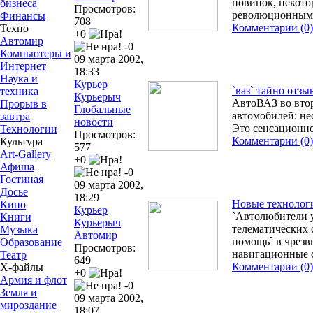
новинок, некото
бизнеса
Просмотров:
революционными
Финансы
708
Комментарии (0)
Техно
+0
Автомир
-0
Компьютеры и
09 марта 2002,
Интернет
18:33
Наука и
Курьер
`ваз` тайно отзы
техника
Курьерыч
АвтоВАЗ во втор
Прорыв в
Глобальные
автомобилей: не
завтра
новости
Это сенсационно
Технологии
Просмотров:
Комментарии (0)
Культура
577
Art-Gallery
+0
Афиша
-0
Гостиная
09 марта 2002,
Досье
18:29
Новые технологи
Кино
Курьер
`Автолюбители у
Книги
Курьерыч
телематических с
Музыка
Автомир
помощь` в чрезв
Образование
Просмотров:
навигационные с
Театр
649
Комментарии (0)
Х-файлы
+0
Армия и флот
-0
Земля и
09 марта 2002,
мироздание
18:07