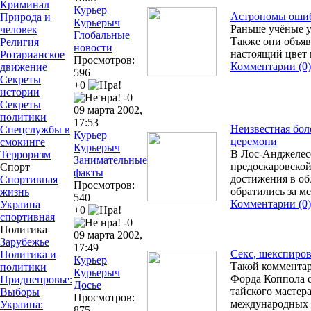
Криминал
Курьер
Астрономы ошиб
Природа и
Курьерыч
Раньше учёные у
человек
Глобальные
Также они объяв
Религия
новости
настоящий цвет
Ротарианское
Просмотров:
Комментарии (0)
движение
596
Секреты
+0
истории
-0
Секреты
09 марта 2002,
политики
17:53
Неизвестная бол
Спецслужбы в
Курьер
церемони
смокинге
Курьерыч
В Лос-Анджелесе
Терроризм
Занимательные
предоскаровской
Спорт
факты
достижения в об
Спортивная
Просмотров:
обратились за 
жизнь
540
Комментарии (0)
Украина
+0
спортивная
-0
Политика
09 марта 2002,
Зарубежье
17:49
Секс, шекспиров
Политика и
Курьер
Такой коммента
политики
Курьерыч
Форда Коппола с
Приднепровье:
Досье
тайского мастера
Выборы
Просмотров:
международных 
Украина:
875