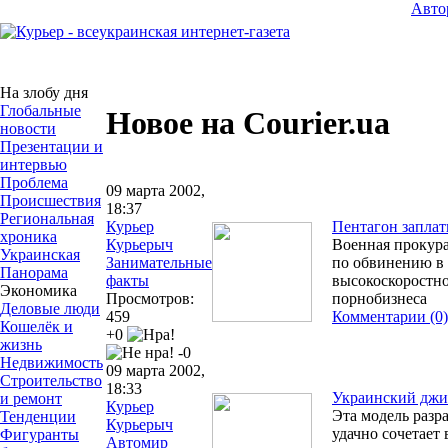
Авто
На злобу дня
Глобальные
Новое на Courier.ua
новости
Презентации и
интервью
Проблема
09 марта 2002,
Происшествия
18:37
Региональная
Курьер
Пентагон заплат
хроника
Курьерыч
Военная прокур
Украинская
Занимательные
по обвинению в
Панорама
факты
высокоскоростн
Экономика
Просмотров:
порнобизнеса
Деловые люди
459
Комментарии (0)
Кошелёк и
+0
жизнь
-0
Недвижимость
09 марта 2002,
Строительство
18:33
Украинский джип
и ремонт
Курьер
Эта модель разр
Тенденции
Курьерыч
удачно сочетает
Фигуранты
Автомир