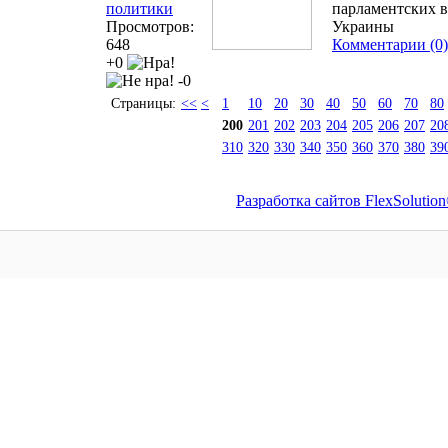
политики
парламентских в
Просмотров:
Украины
648
Комментарии (0)
+0
-0
Страницы:
<<
<
1
10
20
30
40
50
60
70
80
200
201
202
203
204
205
206
207
20
310
320
330
340
350
360
370
380
39
Разработка сайтов FlexSolutio