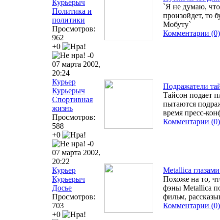
Курьерыч
`Я не думаю, что
Политика и
произойдет, то б
политики
Мобуту`
Просмотров:
Комментарии (0)
962
+0
-0
07 марта 2002,
20:24
Курьер
Подражатели та
Курьерыч
Тайсон подает п
Спортивная
пытаются подраж
жизнь
время пресс-ко
Просмотров:
Комментарии (0)
588
+0
-0
07 марта 2002,
20:22
Курьер
Metallica глазам
Курьерыч
Похоже на то, ч
Досье
фэны Metallica 
Просмотров:
фильм, рассказы
703
Комментарии (0)
+0