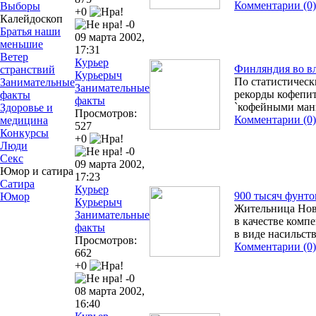
Комментарии (0)
Выборы
+0
Калейдоскоп
-0
Братья наши
09 марта 2002,
меньшие
17:31
Ветер
Курьер
Финляндия во в
странствий
Курьерыч
По статистическ
Занимательные
Занимательные
рекорды кофепит
факты
факты
`кофейными ман
Здоровье и
Просмотров:
Комментарии (0)
медицина
527
Конкурсы
+0
Люди
-0
Секс
09 марта 2002,
Юмор и сатира
17:23
Сатира
Курьер
900 тысяч фунто
Юмор
Курьерыч
Жительница Нов
Занимательные
в качестве комп
факты
в виде насильст
Просмотров:
Комментарии (0)
662
+0
-0
08 марта 2002,
16:40