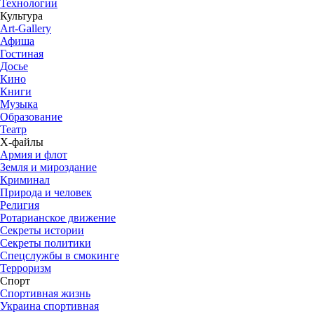
Технологии
Культура
Art-Gallery
Афиша
Гостиная
Досье
Кино
Книги
Музыка
Образование
Театр
Х-файлы
Армия и флот
Земля и мироздание
Криминал
Природа и человек
Религия
Ротарианское движение
Секреты истории
Секреты политики
Спецслужбы в смокинге
Терроризм
Спорт
Спортивная жизнь
Украина спортивная