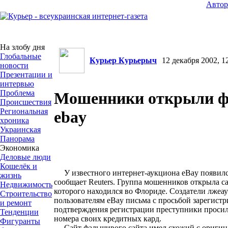
Авто
На злобу дня
Глобальные
Курьер Курьерыч
12 декабря 2002, 12
новости
Презентации и
интервью
Проблема
Мошенники открыли 
Происшествия
Региональная
ebay
хроника
Украинская
Панорама
Экономика
Деловые люди
Кошелёк и
У известного интернет-аукциона eBay появил
жизнь
сообщает Reuters. Группа мошенников открыла са
Недвижимость
которого находился во Флориде. Cоздатели лжеа
Строительство
пользователям eBay письма с просьбой зарегистри
и ремонт
подтверждения регистрации преступники просил
Тенденции
номера своих кредитных кард.
Фигуранты
Сайт фальшивого сайта имел схожий с оригина