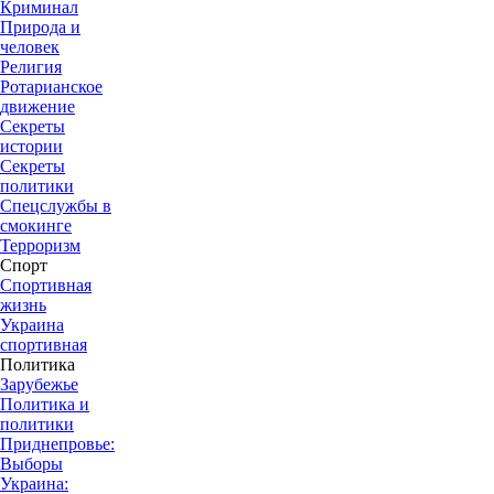
Криминал
Природа и
человек
Религия
Ротарианское
движение
Секреты
истории
Секреты
политики
Спецслужбы в
смокинге
Терроризм
Спорт
Спортивная
жизнь
Украина
спортивная
Политика
Зарубежье
Политика и
политики
Приднепровье:
Выборы
Украина: