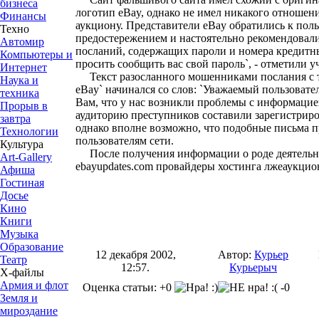
бизнеса
логотип eBay, однако не имел никакого отношен
Финансы
аукциону. Представители eBay обратились к поль
Техно
предостережением и настоятельно рекомендовали
Автомир
посланий, содержащих пароли и номера кредитных
Компьютеры и
просить сообщить вас свой пароль`, - отметили 
Интернет
Текст разосланного мошенниками послания с 
Наука и
eBay` начинался со слов: `Уважаемый пользовате
техника
Вам, что у нас возникли проблемы с информацие
Прорыв в
аудиторию преступников составили зарегистриро
завтра
однако вполне возможно, что подобные письма 
Технологии
пользователям сети.
Культура
После получения информации о роде деятельно
Art-Gallery
ebayupdates.com провайдеры хостинга лжеаукцио
Афиша
Гостиная
Досье
Кино
Книги
Музыка
Образование
12 декабря 2002,
Автор:
Курьер
Театр
12:57.
Курьерыч
Х-файлы
Армия и флот
Оценка статьи: +0
-0
Земля и
мироздание