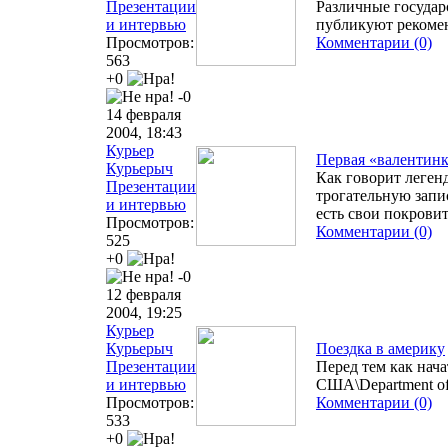
Презентации
Различные государ
и интервью
публикуют рекомен
Просмотров:
Комментарии (0)
563
+0
-0
14 февраля
2004, 18:43
Курьер
Первая «валентинк
Курьерыч
Как говорит леген
Презентации
трогательную запис
и интервью
есть свои покрови
Просмотров:
Комментарии (0)
525
+0
-0
12 февраля
2004, 19:25
Курьер
Курьерыч
Поездка в америку
Презентации
Перед тем как нач
и интервью
США\Department of
Просмотров:
Комментарии (0)
533
+0