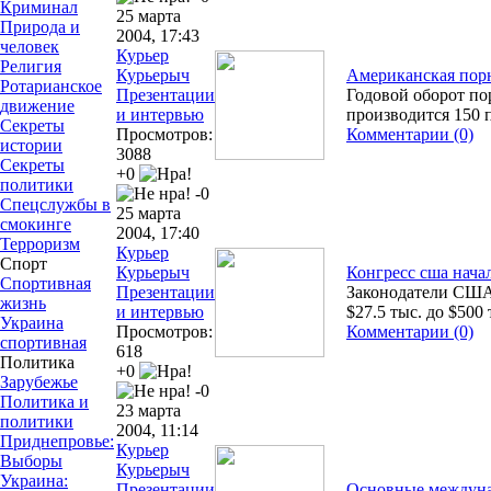
Криминал
25 марта
Природа и
2004, 17:43
человек
Курьер
Религия
Курьерыч
Американская пор
Ротарианское
Презентации
Годовой оборот п
движение
и интервью
производится 150
Секреты
Просмотров:
Комментарии (0)
истории
3088
Секреты
+0
политики
-0
Спецслужбы в
25 марта
смокинге
2004, 17:40
Терроризм
Курьер
Спорт
Курьерыч
Конгресс сша нача
Спортивная
Презентации
Законодатели США
жизнь
и интервью
$27.5 тыс. до $500 
Украина
Просмотров:
Комментарии (0)
спортивная
618
Политика
+0
Зарубежье
-0
Политика и
23 марта
политики
2004, 11:14
Приднепровье:
Курьер
Выборы
Курьерыч
Украина:
Презентации
Основные междуна