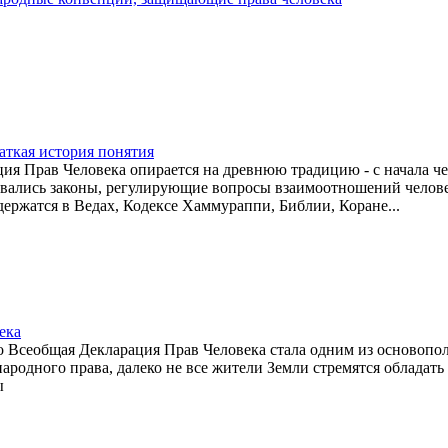
аткая история понятия
ия Прав Человека опирается на древнюю традицию - с начала ч
вались законы, регулирующие вопросы взаимоотношений челове
держатся в Ведах, Кодексе Хаммураппи, Библии, Коране...
ека
то Всеобщая Декларация Прав Человека стала одним из основоп
родного права, далеко не все жители Земли стремятся обладать
ы