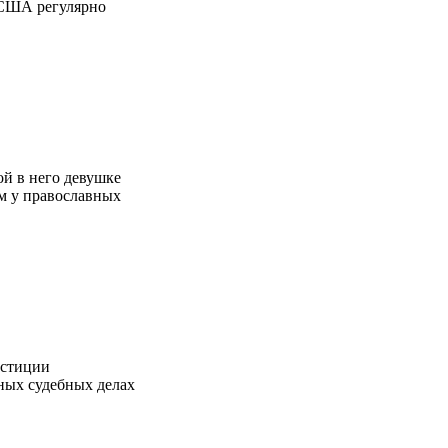
 США регулярно
ой в него девушке
ем у православных
Юстиции
ных судебных делах