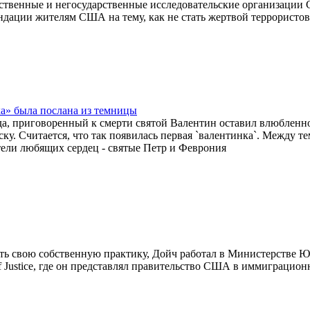
ственные и негосударственные исследовательские организации
дации жителям США на тему, как не стать жертвой террористов
а» была послана из темницы
да, приговоренный к смерти святой Валентин оставил влюбленн
ку. Считается, что так появилась первая `валентинка`. Между т
тели любящих сердец - святые Петр и Феврония
ать свою собственную практику, Дойч работал в Министерстве 
 Justice, где он представлял правительство США в иммиграцион