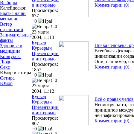
Выборы
и интервью
Комментарии (0)
Калейдоскоп
Просмотров:
Братья наши
637
меньшие
+0
Ветер
-0
странствий
23 марта
Занимательные
2004, 11:13
факты
Курьер
Права человека. кр
Здоровье и
Курьерыч
Всеобщая Декларац
медицина
Презентации
цивилизации созда
Конкурсы
и интервью
Они, например, со
Люди
Просмотров:
Комментарии (0)
Секс
1857
Юмор и сатира
+0
Сатира
-0
Юмор
23 марта
2004, 11:12
Курьер
Всё о правах челов
Курьерыч
Несмотря на то, ч
Презентации
принципов междуна
и интервью
ней зафиксирован
Просмотров:
Комментарии (0)
867
+0