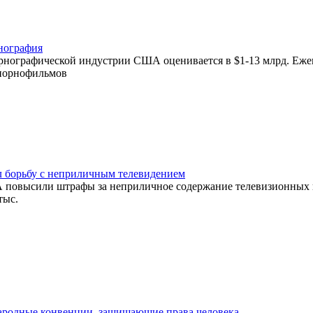
нография
орнографической индустрии США оценивается в $1-13 млрд. Еж
 порнофильмов
л борьбу с неприличным телевидением
 повысили штрафы за неприличное содержание телевизионных 
тыс.
родные конвенции, защищающие права человека