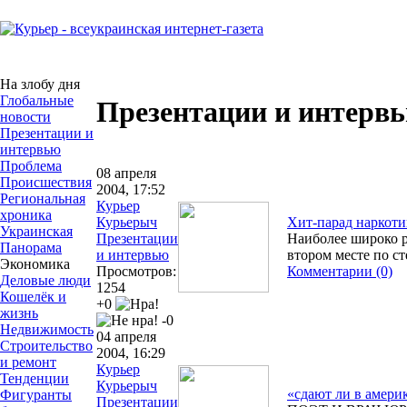
На злобу дня
Глобальные
Презентации и интерв
новости
Презентации и
интервью
Проблема
08 апреля
Происшествия
2004, 17:52
Региональная
Курьер
хроника
Курьерыч
Хит-парад наркоти
Украинская
Презентации
Наиболее широко р
Панорама
и интервью
втором месте по ст
Экономика
Просмотров:
Комментарии (0)
Деловые люди
1254
Кошелёк и
+0
жизнь
-0
Недвижимость
04 апреля
Строительство
2004, 16:29
и ремонт
Курьер
Тенденции
Курьерыч
«сдают ли в амери
Фигуранты
Презентации