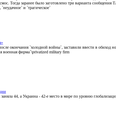
осмос. Тогда заранее было заготовлено три варианта сообщения 
, `неудачное` и `трагическое`
я»
осле окончания `холодной войны`, заставили ввести в обиход но
военная фирма`\privatized military firm
ции
 заняла 44, а Украина - 42-е место в мире по уровню глобализац