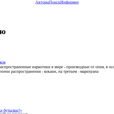
Авторы
Поиск
Информер
ью
ков
аспространенные наркотики в мире - производные от опия, в ос
епени распространения - кокаин, на третьем - марихуана
ке бутылки?»