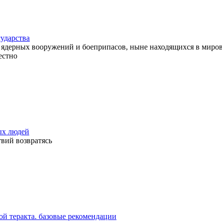
ударства
 ядерных вооружений и боеприпасов, ныне находящихся в миров
естно
ых людей
твий возвратясь
вой теракта. базовые рекомендации