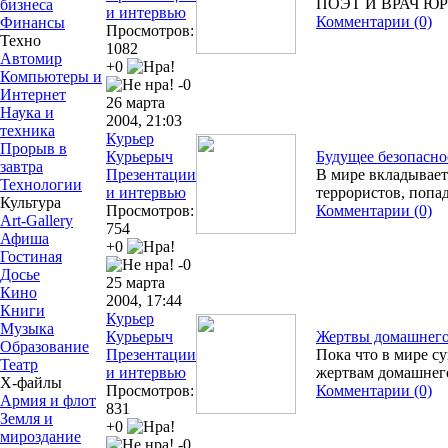
ПОЭТ И ВРАЧ Ю
бизнеса
и интервью
Комментарии (0)
Финансы
Просмотров:
Техно
1082
Автомир
+0
Компьютеры и
-0
Интернет
26 марта
Наука и
2004, 21:03
техника
Курьер
Прорыв в
Курьерыч
Будущее безопасно
завтра
Презентации
В мире вкладывает
Технологии
и интервью
террористов, попа
Культура
Просмотров:
Комментарии (0)
Art-Gallery
754
Афиша
+0
Гостиная
-0
Досье
25 марта
Кино
2004, 17:44
Книги
Курьер
Музыка
Курьерыч
Жертвы домашнего 
Образование
Презентации
Пока что в мире с
Театр
и интервью
жертвам домашнего
Х-файлы
Просмотров:
Комментарии (0)
Армия и флот
831
Земля и
+0
мироздание
-0