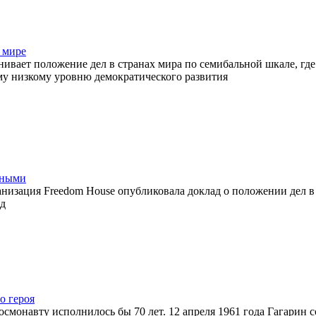
 мире
нивает положение дел в странах мира по семибальной шкале, где
ому низкому уровню демократического развития
дными
низация Freedom House опубликовала доклад о положении дел в
од
о героя
осмонавту исполнилось бы 70 лет. 12 апреля 1961 года Гагарин 