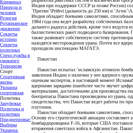
разработка ракетных систем и космической прог
Криминал
Индия при поддержке СССР (а позже России) со
Природа и
`Притви`\Prithvi (дальность до 250 км) и `Агни`\A
человек
Индия обладает боевыми самолетами, способным
Религия
1984 года она ведет разработку собственных бал
Ротарианское
дальнего радиуса действия, кроме того ведутся и
движение
баллистических ракет подводного базирования.
Секреты
также развивает собственную систему противор
истории
находятся месторождения урана. Почти все ядер
Секреты
проходили инспекцию МАГАТЭ.
политики
Спецслужбы в
Пакистан
смокинге
Терроризм
Пакистан испытал `исламскую атомную бомбу` 
Спорт
заявления Индии о наличии у нее ядерного оружия
Спортивная
оценкам экспертов, в настоящий момент Исламаб
жизнь
ядерными зарядами (наиболее часто звучит цифра 
Украина
материалами, достаточными для производства ещ
спортивная
боеприпасы Пакистана произведены из урана, о
Политика
свидетельства, что Пакистан ведет работы по пр
Зарубежье
плутония.
Политика и
Пакистан обладает боевыми самолетами, спосо
политики
Основу его стратегической авиации составляют 
Приднепровье:
бомбардировщики F-16, которые США поставили в
Выборы
вторжения советских войск в Афганистан. Пакис
Украина: