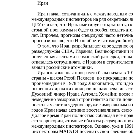
Иран
Иран начал сотрудничать с международным со
международных инспекторов на ряд секретных яд
ЦРУ считает, что Ирак имитирует открытость, с
атомной программы и будет способен создать ато
лет. Впрочем, прогнозы спецслужб часто неточн
прогнозировало, что Иран обретет атомную бомбу
О том, что Иран разрабатывает свое ядерное 
разведслужбы США, Израиля, Великобритании и
полученная агентами германской разведки, стала
отказалась сотрудничать с Ираном в строительст
заняли российские атомщики.
Иранская ядерная программа была начата в 19
страны - шахом Резой Пехлеви, но прекращена п
произошедшей в 1978 году. Любопытно, что иде
нынешних иракских лидеров не намеревались соз
Духовный лидер Ирана Аятолла Хомейни после пр
немедленно заморозил строительство почти пол
поскольку считал ядерное оружие аморальным и 
годов Иран начал активно восстанавливать свою
Долгое время Иран полностью соблюдал все прав
его территории, атомные объекты регулярно про
международных инспекторов. Однако, уже в 1991
инспекторам МАГАТЭ посещать свои ядерные об