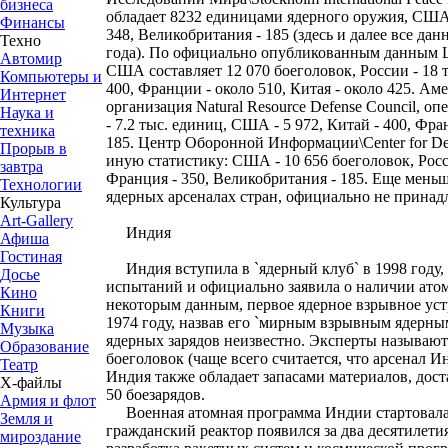
бизнеса
обладает 8232 единицами ядерного оружия, США -
Финансы
348, Великобритания - 185 (здесь и далее все да
Техно
года). По официально опубликованным данным 
Автомир
США составляет 12 070 боеголовок, России - 18 
Компьютеры и
400, Франции - около 510, Китая - около 425. Ам
Интернет
организация Natural Resource Defense Council, 
Наука и
- 7.2 тыс. единиц, США - 5 972, Китай - 400, Фр
техника
185. Центр Оборонной Информации\Center for Def
Прорыв в
иную статистику: США - 10 656 боеголовок, Росси
завтра
Франция - 350, Великобритания - 185. Еще мень
Технологии
ядерных арсеналах стран, официально не принад
Культура
Art-Gallery
Индия
Афиша
Гостиная
Индия вступила в `ядерный клуб` в 1998 году, 
Досье
испытаний и официально заявила о наличии атом
Кино
некоторым данным, первое ядерное взрывное ус
Книги
1974 году, назвав его `мирным взрывным ядерны
Музыка
ядерных зарядов неизвестно. Эксперты называют 
Образование
боеголовок (чаще всего считается, что арсенал И
Театр
Индия также обладает запасами материалов, дост
Х-файлы
50 боезарядов.
Армия и флот
Военная атомная программа Индии стартовала в
Земля и
гражданский реактор появился за два десятилетия
мироздание