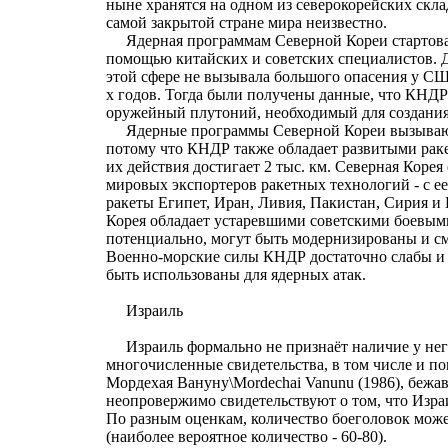
ныне хранятся на одном из северокорейских скла
самой закрытой стране мира неизвестно.
Ядерная программам Северной Кореи стартовала
помощью китайских и советских специалистов. Д
этой сфере не вызывала большого опасения у С
х годов. Тогда были получены данные, что КНДР
оружейный плутоний, необходимый для создани
Ядерные программы Северной Кореи вызывают
потому что КНДР также обладает развитыми рак
их действия достигает 2 тыс. км. Северная Коре
мировых экспортеров ракетных технологий - с е
ракеты Египет, Иран, Ливия, Пакистан, Сирия и 
Корея обладает устаревшими советскими боевыми
потенциально, могут быть модернизированы и см
Военно-морские силы КНДР достаточно слабы и 
быть использованы для ядерных атак.
Израиль
Израиль формально не признаёт наличие у нег
многочисленные свидетельства, в том числе и по
Мордехая Вануну\Mordechai Vanunu (1986), бежа
неопровержимо свидетельствуют о том, что Изра
По разным оценкам, количество боеголовок може
(наиболее вероятное количество - 60-80).