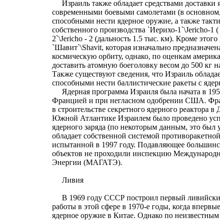
Израиль также обладает средствами доставки я
современными боевыми самолетами (в основном,
способными нести ядерное оружие, а также такт
собственного производства `Иерихо-1`\Jericho-1 (
2`\Jericho - 2 (дальность 1.5 тыс. км). Кроме это
`Шавит`\Shavit, которая изначально предназначен
космическую орбиту, однако, по оценкам америк
доставить атомную боеголовку весом до 500 кг на 
Также существуют сведения, что Израиль облада
способными нести баллистические ракеты с яде
Ядерная программа Израиля была начата в 1956
Францией и при негласном одобрении США. Фр
в строительстве секретного ядерного реактора в 
Южной Атлантике Израилем было проведено усп
ядерного заряда (по некоторым данным, это был у
обладает собственной системой противоракетно
испытанной в 1997 году. Подавляющее большинс
объектов не проходили инспекцию Международн
Энергии (МАГАТЭ).
Ливия
В 1969 году СССР построил первый ливийский
работы в этой сфере в 1970-е годы, когда вперв
ядерное оружие в Китае. Однако по неизвестным