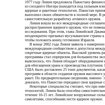
1977 году Ливия предложила Пакистану финансо
из соседнего Нигера (находится под сильным вл
ядерные и ракетные технологии. Пакистан прин
выполнил своих обязательств в полной мере. В ре
самостоятельную разработку атомного оружия.
Ливия вошла во все международные соглашен
распространение ядерного оружия, что не помеш
исследования. При этом, глава Ливийской Джа
неоднократно призывал мусульманские страны к
чтобы положить конец гегемонии Израиля.
В конце 2002 года Ливия заявила о намерении 
международным сообществом и допустила между
секретные ядерные объекты. Высокий уровень р
программы стал сюрпризом для большинства эксп
выяснилось, что Ливия обладает оборудованием
для обогащения урана и производства плутония. 
США было доставлено 25 тонн документов, кас
программ в области создания оружия массового
ракет. По предварительным сведениям, именно `
доказало, что Пакистан передавал свои ядерные 
Некоторые специалисты считают, что при имев
технологий, Ливия была способна самостоятельн
течение 10-15 лет. Ливийские вооруженные силы
самолетами, способными нести ядерное оружие.