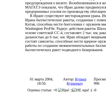
предупреждения о визите. Возобновившиеся в ко
МАГАТЭ показали, что Иран далеко продвинулся 
предпринимал усилия по производству обогащен
В Иране существуют месторождения урана. И
Ирана баллистические ракеты, созданные с пом
Китая, способны нести боеголовки с оружием м
Washington ProFile. Радиус действия ракеты Шаха
основе советской СС-4, составляет 2 тыс. км, ра
дальностью до 6 тыс. км. Иран обладает мощны
состоят самолеты, способные нести ядерное оруж
работы по созданию межконтинентальных баллис
баллистических ракет подводного базирования.
01 марта 2004,
Автор:
Курьер
Просмо
18:50.
Курьерыч
996
Оценка статьи: +0
-0