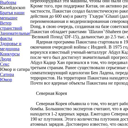
переоборудовал эти машины, чтобы они были сп
Выборы
Кроме того, при поддержке Китая, он активно ра
Калейдоскоп
частности, Пакистан создал баллистическую раке
Братья наши
действия до 600 км) и ракету `Гхаури`\Ghauri (дал
меньшие
переименованная и модернизированная северокор
Ветер
Dong, в свою очередь, созданная на базе советско
странствий
Пакистан обладает ракетами `Шахин`\Shaheen (в
Занимательные
`Великий Поход`\DF-15), дальностью до 2.5 тыс. 
факты
Ядерная программа Пакистана стартовала в 1972
Здоровье и
окончания очередной войны с Индией. В 1975 го
медицина
вернулся известный ученый-металлург Абдул Кад
Конкурсы
после чего был достигнут значительный прогресс
Люди
Абдул Кадир Хан признался в том, что передава
Секс
третьим странам. Ранее существовали серьезные 
Юмор и сатира
симпатизирующий идеологии Бен Ладена, переда
Сатира
террористов. На территории Пакистана находятс
Юмор
Почти все ядерные объекты Пакистана не прох
Северная Корея
Северная Корея объявила о том, что ведет раб
бомбы. Большинство экспертов считают, что в а
находится 1-2 ядерных заряда. Ежегодно Северна
190 кг плутония. Этого количества плутония дос
атомных зарядов. Достоверно известно, что окол