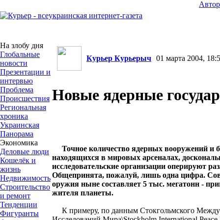
Авто
На злобу дня
Глобальные
Курьер Курьерыч
01 марта 2004, 18:5
новости
Презентации и
интервью
Проблема
Новые ядерные государ
Происшествия
Региональная
хроника
Украинская
Панорама
Экономика
Точное количество ядерных вооружений и 
Деловые люди
находящихся в мировых арсеналах, доскональ
Кошелёк и
исследовательские организации оперируют р
жизнь
Общепринята, пожалуй, лишь одна цифра. Со
Недвижимость
оружия ныне составляет 5 тыс. мегатонн - при
Строительство
жителя планеты.
и ремонт
Тенденции
К примеру, по данным Стокгольмского Между
Фигуранты
Исследований Мира\Stockholm International Peace R