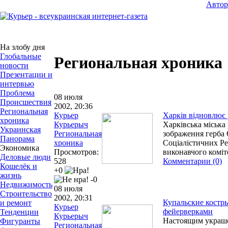
Авто
На злобу дня
Глобальные
Региональная хроника
новости
Презентации и
интервью
Проблема
08 июля
Происшествия
2002, 20:36
Региональная
Курьер
Харків відновлює 
хроника
Курьерыч
Харківська міська
Украинская
Региональная
зображення герба
Панорама
хроника
Соціалістичних Ре
Экономика
Просмотров:
виконавчого коміте
Деловые люди
528
Комментарии (0)
Кошелёк и
+0
жизнь
-0
Недвижимость
08 июля
Строительство
2002, 20:31
Купальские костр
и ремонт
Курьер
фейерверками
Тенденции
Курьерыч
Настоящим украше
Фигуранты
Региональная