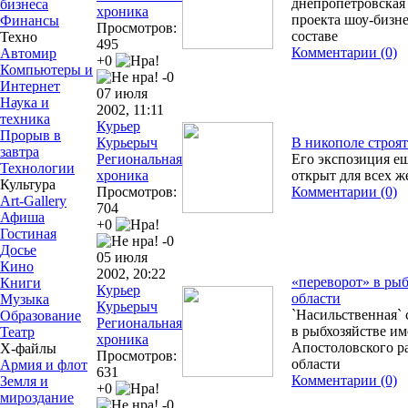
днепропетровская
бизнеса
хроника
проекта шоу-бизн
Финансы
Просмотров:
составе
Техно
495
Комментарии (0)
Автомир
+0
Компьютеры и
-0
Интернет
07 июля
Наука и
2002, 11:11
техника
Курьер
Прорыв в
Курьерыч
В никополе строя
завтра
Региональная
Его экспозиция ещ
Технологии
хроника
открыт для всех 
Культура
Просмотров:
Комментарии (0)
Art-Gallery
704
Афиша
+0
Гостиная
-0
Досье
05 июля
Кино
2002, 20:22
«переворот» в ры
Книги
Курьер
области
Музыка
Курьерыч
`Насильственная` 
Образование
Региональная
в рыбхозяйстве и
Театр
хроника
Апостоловского р
Х-файлы
Просмотров:
области
Армия и флот
631
Комментарии (0)
Земля и
+0
мироздание
-0