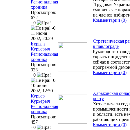
Региональная
`Трудовая Украина
хроника
смириться с пора
Просмотров:
на членов избира
672
Комментарии (0)
+0
-0
11 июня
2002, 20:29
Стратегическая ра
Курьер
в павлограде
Курьерыч
Руководство завод
Региональная
скрыть инцидент 
хроника
сейчас в соответс
Просмотров:
программой демон
923
Комментарии (0)
+0
-0
10 июня
2002, 12:50
Харьковская обла
Курьер
росту
Курьерыч
Хотя с начала год
Региональная
промышленности и
хроника
и области, есть н
Просмотров:
работающих пред
457
Комментарии (0)
+0