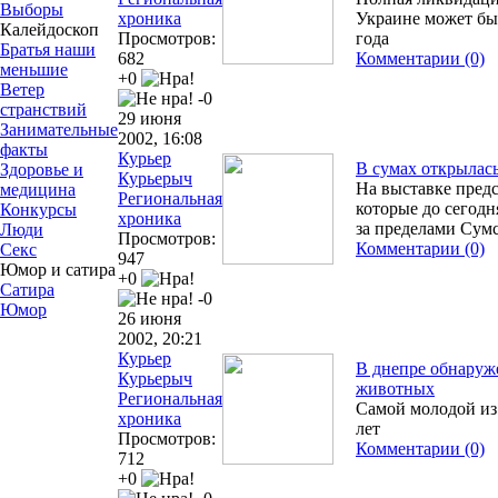
Выборы
хроника
Украине может бы
Калейдоскоп
Просмотров:
года
Братья наши
682
Комментарии (0)
меньшие
+0
Ветер
-0
странствий
29 июня
Занимательные
2002, 16:08
факты
Курьер
В сумах открылас
Здоровье и
Курьерыч
На выставке пред
медицина
Региональная
которые до сегод
Конкурсы
хроника
за пределами Сум
Люди
Просмотров:
Комментарии (0)
Секс
947
Юмор и сатира
+0
Сатира
-0
Юмор
26 июня
2002, 20:21
Курьер
В днепре обнаруж
Курьерыч
животных
Региональная
Самой молодой из
хроника
лет
Просмотров:
Комментарии (0)
712
+0