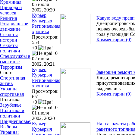
Криминал
05 июля
Природа и
2002, 20:20
человек
Курьер
Какую воду предп
Религия
Курьерыч
Днепропетровскому
Ротарианское
Региональная
первая очередь бы
движение
хроника
года у площади С
Секреты
Просмотров:
Комментарии (0)
истории
553
Секреты
+0
политики
-0
Спецслужбы в
02 июля
смокинге
2002, 20:21
Терроризм
Курьер
Завершён ремонт 
Спорт
Курьерыч
Люди, ремонтиров
Спортивная
Региональная
присутствовавших
жизнь
хроника
выделялись
Украина
Просмотров:
Комментарии (0)
спортивная
651
Политика
+0
Зарубежье
-0
Политика и
01 июля
политики
2002, 20:20
Приднепровье:
Курьер
На пхз начаты раб
Выборы
Курьерыч
ракетного топлив
Украина:
Региональная
Полная ликвидаци