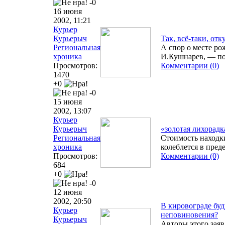
-0
16 июня
2002, 11:21
Курьер
Курьерыч
Так, всё-таки, отк
Региональная
А спор о месте ро
хроника
И.Кушнарев, — по
Просмотров:
Комментарии (0)
1470
+0
-0
15 июня
2002, 13:07
Курьер
Курьерыч
«золотая лихорадк
Региональная
Стоимость находк
хроника
колеблется в пре
Просмотров:
Комментарии (0)
684
+0
-0
12 июня
2002, 20:50
В кировограде буд
Курьер
неповиновения?
Курьерыч
Авторы этого заяв