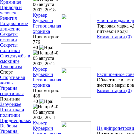
Криминал
06 августа
Природа и
2002, 20:18
человек
Курьер
Религия
Курьерыч
«чистая вода» в 
Ротарианское
Региональная
Торговая марка «
движение
хроника
питьевой воды
Секреты
Просмотров:
Комментарии (0)
истории
776
Секреты
+0
политики
-0
Спецслужбы в
05 августа
смокинге
2002, 20:12
Терроризм
Курьер
Спорт
Курьерыч
Расширенное сов
Спортивная
Региональная
Областные власти
жизнь
хроника
жесткие меры к н
Украина
Просмотров:
Комментарии (0)
спортивная
486
Политика
+0
Зарубежье
-0
Политика и
05 августа
политики
2002, 20:11
Приднепровье:
Курьер
Выборы
Курьерыч
На дніпропетровщ
Украина:
Региональная
Практично на кож