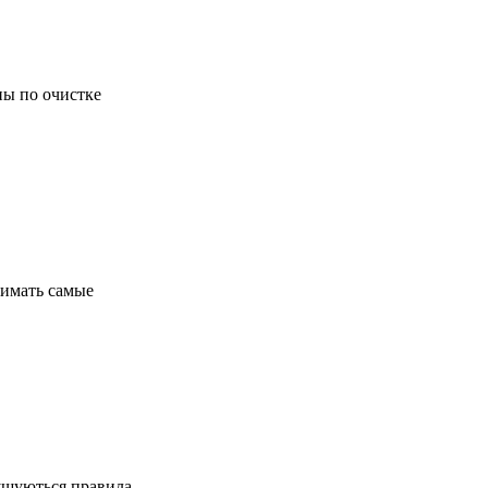
ны по очистке
нимать самые
рушуються правила