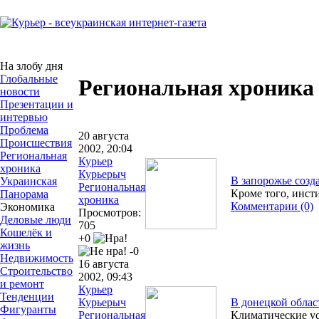
На злобу дня
Глобальные
Региональная хроника
новости
Презентации и
интервью
Проблема
20 августа
Происшествия
2002, 20:04
Региональная
Курьер
хроника
Курьерыч
В запорожье созд
Украинская
Региональная
Кроме того, инст
Панорама
хроника
Комментарии (0)
Экономика
Просмотров:
Деловые люди
705
Кошелёк и
+0
жизнь
-0
Недвижимость
16 августа
Строительство
2002, 09:43
и ремонт
Курьер
Тенденции
Курьерыч
В донецкой облас
Фигуранты
Региональная
Климатические у