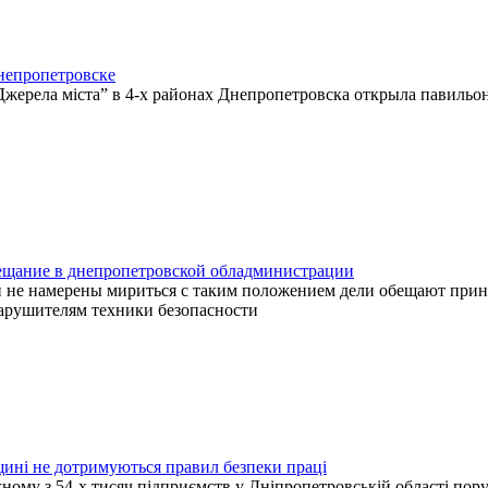
днепропетровске
Джерела міста” в 4-х районах Днепропетровска открыла павильо
ещание в днепропетровской обладминистрации
 не намерены мириться с таким положением дели обещают при
арушителям техники безопасности
ині не дотримуються правил безпеки праці
ному з 54-х тисяч підприємств у Дніпропетровській області по