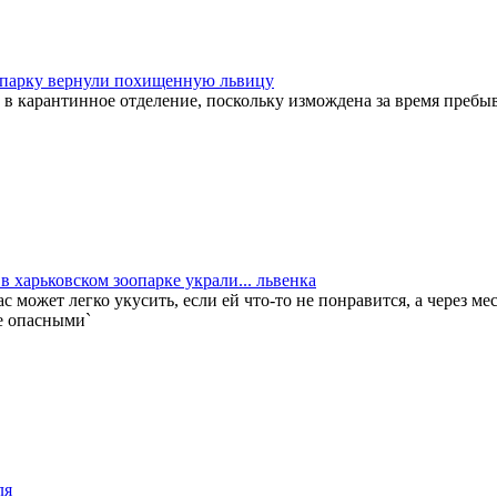
опарку вернули похищенную львицу
в карантинное отделение, поскольку измождена за время пребыв
в харьковском зоопарке украли... львенка
с может легко укусить, если ей что-то не понравится, а через ме
е опасными`
ля