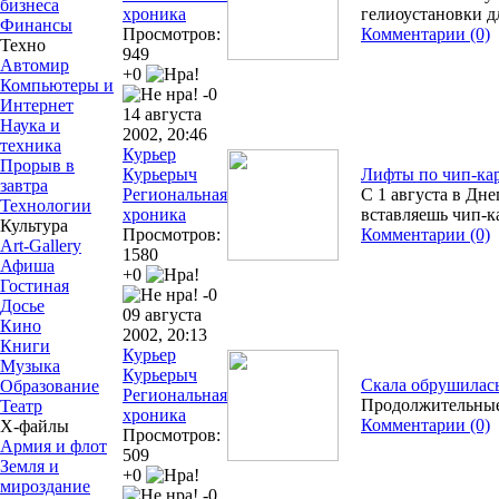
бизнеса
хроника
гелиоустановки д
Финансы
Просмотров:
Комментарии (0)
Техно
949
Автомир
+0
Компьютеры и
-0
Интернет
14 августа
Наука и
2002, 20:46
техника
Курьер
Прорыв в
Курьерыч
Лифты по чип-ка
завтра
Региональная
С 1 августа в Дне
Технологии
хроника
вставляешь чип-к
Культура
Просмотров:
Комментарии (0)
Art-Gallery
1580
Афиша
+0
Гостиная
-0
Досье
09 августа
Кино
2002, 20:13
Книги
Курьер
Музыка
Курьерыч
Скала обрушилас
Образование
Региональная
Продолжительные 
Театр
хроника
Комментарии (0)
Х-файлы
Просмотров:
Армия и флот
509
Земля и
+0
мироздание
-0