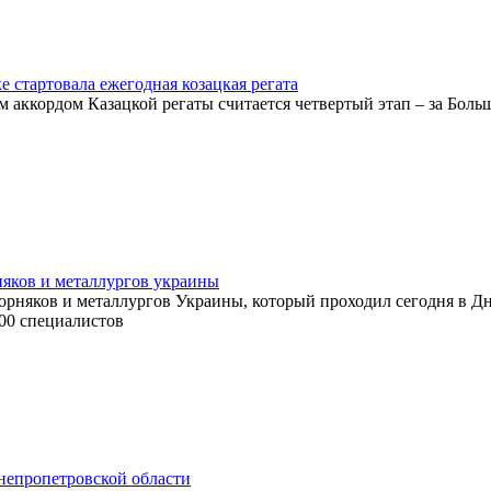
е стартовала ежегодная козацкая регата
 аккордом Казацкой регаты считается четвертый этап – за Боль
няков и металлургов украины
горняков и металлургов Украины, который проходил сегодня в Д
500 специалистов
непропетровской области