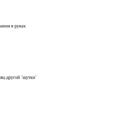
ания в руках
сяц-другой `шутки`