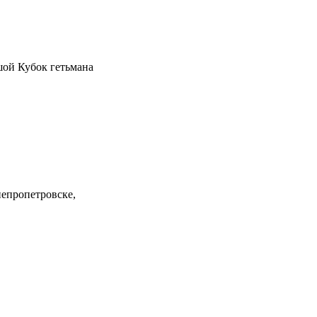
шой Кубок гетьмана
непропетровске,