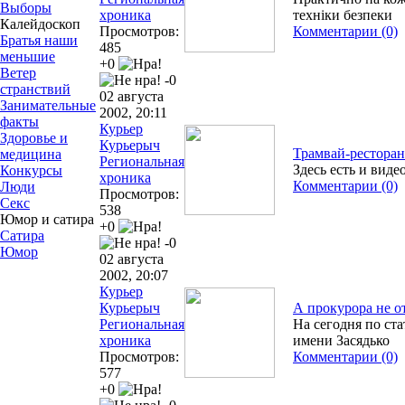
Выборы
хроника
техніки безпеки
Калейдоскоп
Просмотров:
Комментарии (0)
Братья наши
485
меньшие
+0
Ветер
-0
странствий
02 августа
Занимательные
2002, 20:11
факты
Курьер
Здоровье и
Курьерыч
Трамвай-ресторан
медицина
Региональная
Здесь есть и вид
Конкурсы
хроника
Комментарии (0)
Люди
Просмотров:
Секс
538
Юмор и сатира
+0
Сатира
-0
Юмор
02 августа
2002, 20:07
Курьер
Курьерыч
А прокурора не о
Региональная
На сегодня по ст
хроника
имени Засядько
Просмотров:
Комментарии (0)
577
+0