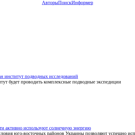
Авторы
Поиск
Информер
ан институт подводных исследований
итут будет проводить комплексные подводные экспедиции
ти активно используют солнечную энергию
словия юго-восточных районов Украины позволяют успешно исп