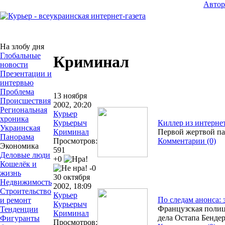
Авто
На злобу дня
Глобальные
Криминал
новости
Презентации и
интервью
Проблема
13 ноября
Происшествия
2002, 20:20
Региональная
Курьер
хроника
Курьерыч
Киллер из интерне
Украинская
Криминал
Первой жертвой пар
Панорама
Просмотров:
Комментарии (0)
Экономика
591
Деловые люди
+0
Кошелёк и
-0
жизнь
30 октября
Недвижимость
2002, 18:09
Строительство
Курьер
По следам анонса: 
и ремонт
Курьерыч
Французская полиц
Тенденции
Криминал
дела Остапа Бенде
Фигуранты
Просмотров: