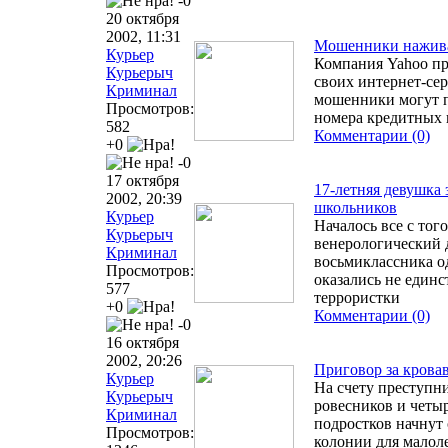
-0
20 октября
2002, 11:31
Мошенники нажива
Курьер
Компания Yahoo пр
Курьерыч
своих интернет-сер
Криминал
мошенники могут п
Просмотров:
номера кредитных 
582
Комментарии (0)
+0
-0
17 октября
17-летняя девушка 
2002, 20:39
школьников
Курьер
Началось все с того
Курьерыч
венерологический 
Криминал
восьмиклассника о
Просмотров:
оказались не един
577
террористки
+0
Комментарии (0)
-0
16 октября
2002, 20:26
Приговор за крова
Курьер
На счету преступни
Курьерыч
ровесников и четыр
Криминал
подростков начнут 
Просмотров:
колонии для малол