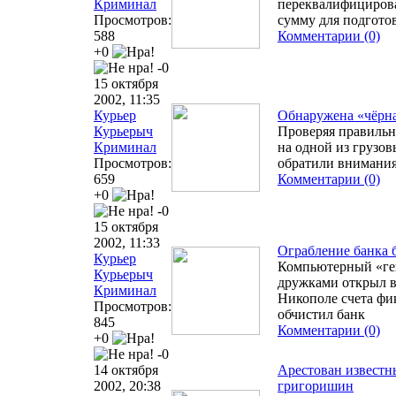
Криминал
переквалифицирова
Просмотров:
сумму для подгото
588
Комментарии (0)
+0
-0
15 октября
2002, 11:35
Курьер
Обнаружена «чёрна
Курьерыч
Проверяя правильн
Криминал
на одной из грузо
Просмотров:
обратили внимания
659
Комментарии (0)
+0
-0
15 октября
2002, 11:33
Ограбление банка 
Курьер
Компьютерный «ген
Курьерыч
дружками открыл в
Криминал
Никополе счета фи
Просмотров:
обчистил банк
845
Комментарии (0)
+0
-0
14 октября
Арестован известн
2002, 20:38
григоришин