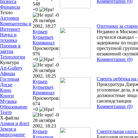
Комментарии (0)
бизнеса
548
Финансы
+0
Техно
-0
Автомир
28 октября
Компьютеры и
2002, 18:27
Охотники за стари
Интернет
Курьер
Недавно в Московс
Наука и
Курьерыч
случился скандал –
техника
Криминал
задержаны по подо
Прорыв в
Просмотров:
преступной групп
завтра
976
незаконной скупко
Технологии
+0
Комментарии (0)
Культура
-0
Art-Gallery
28 октября
Афиша
2002, 18:25
Смерть ребёнка на 
Гостиная
Курьер
Прокуратура Дзерж
Досье
Курьерыч
уголовные дела, в
Кино
Криминал
должностные лица 
Книги
Просмотров:
санэпидстанции
Музыка
674
Комментарии (0)
Образование
+0
Театр
-0
Х-файлы
28 октября
Армия и флот
2002, 18:23
Земля и
Курьер
Смертельная охота 
мироздание
Курьерыч
Благодаря исполь