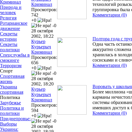
Криминал
Криминал
технологий розыск
Природа и
Просмотров:
группировка была 
человек
742
Комментарии (0)
Религия
+0
Ротарианское
-0
движение
28 октября
Секреты
2002, 18:22
Полтора года с тру
истории
Курьер
Одна часть останк
Секреты
Курьерыч
аккуратно сложена 
политики
Криминал
хранилась в холод
Спецслужбы в
Просмотров:
сосисками и слив
смокинге
656
Комментарии (0)
Терроризм
+0
Спорт
-0
Спортивная
28 октября
жизнь
2002, 18:20
Воровать у школьн
Украина
Курьер
Более миллиона «ш
спортивная
Курьерыч
карманы нечистопл
Политика
Криминал
системы образован
Зарубежье
Просмотров:
имевших доступ к
Политика и
594
Комментарии (0)
политики
+0
Приднепровье:
-0
Выборы
28 октября
Украина:
2002, 18:19