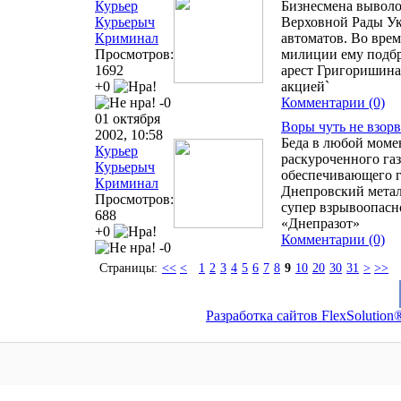
Курьер
Бизнесмена выволо
Курьерыч
Верховной Рады У
Криминал
автоматов. Во вре
Просмотров:
милиции ему подбр
1692
арест Григоришина
+0
акцией`
-0
Комментарии (0)
01 октября
Воры чуть не взор
2002, 10:58
Беда в любой момен
Курьер
раскуроченного га
Курьерыч
обеспечивающего 
Криминал
Днепровский метал
Просмотров:
супер взрывоопасн
688
«Днепразот»
+0
Комментарии (0)
-0
Страницы:
<<
<
1
2
3
4
5
6
7
8
9
10
20
30
31
>
>>
Разработка сайтов FlexSolution