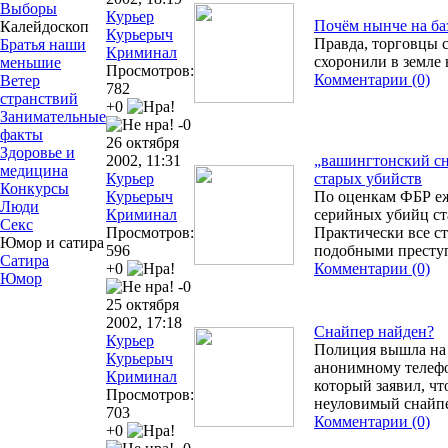
Выборы
Курьер
Почём нынче на ба
Калейдоскоп
Курьерыч
Правда, торговцы 
Братья наши
Криминал
схоронили в земле 
меньшие
Просмотров:
Комментарии (0)
Ветер
782
странствий
+0
Занимательные
-0
факты
26 октября
Здоровье и
2002, 11:31
„вашингтонский сн
медицина
Курьер
старых убийств
Конкурсы
Курьерыч
По оценкам ФБР еж
Люди
Криминал
серийных убийц ста
Секс
Просмотров:
Практически все с
Юмор и сатира
596
подобными престу
Сатира
+0
Комментарии (0)
Юмор
-0
25 октября
2002, 17:18
Снайпер найден?
Курьер
Полиция вышла на
Курьерыч
анонимному телеф
Криминал
который заявил, чт
Просмотров:
неуловимый снайп
703
Комментарии (0)
+0