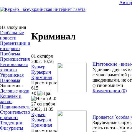
Авто
На злобу дня
Глобальные
Криминал
новости
Презентации и
интервью
Проблема
01 октября
Происшествия
2002, 10:56
Штатовские «визы»
Региональная
Курьер
Удивляет другое: 
хроника
Курьерыч
с малограмотной ре
Украинская
Криминал
шкодливыми, не о
Панорама
Просмотров:
физиономиями
Экономика
615
Комментарии (0)
Деловые люди
+0
Кошелёк и
-0
жизнь
27 сентября
Недвижимость
2002, 11:35
Строительство
Курьер
Продаётся `особая ч
и ремонт
Курьерыч
Зарубежные фирмы
Тенденции
Криминал
стать светилами м
Фигуранты
Просмотров: