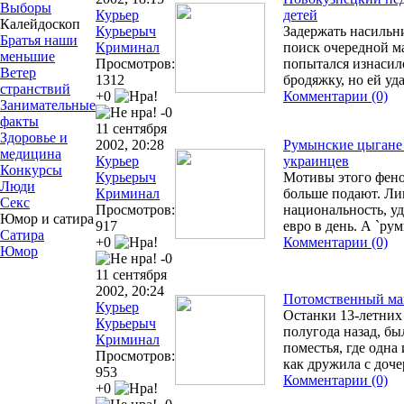
Выборы
Курьер
детей
Калейдоскоп
Курьерыч
Задержать насильни
Братья наши
Криминал
поиск очередной м
меньшие
Просмотров:
попытался изнасил
Ветер
1312
бродяжку, но ей уд
странствий
+0
Комментарии (0)
Занимательные
-0
факты
11 сентября
Здоровье и
2002, 20:28
Румынские цыгане 
медицина
Курьер
украинцев
Конкурсы
Курьерыч
Мотивы этого фено
Люди
Криминал
больше подают. Ли
Секс
Просмотров:
национальность, уд
Юмор и сатира
917
евро в день. А `ру
Сатира
+0
Комментарии (0)
Юмор
-0
11 сентября
2002, 20:24
Потомственный ман
Курьер
Останки 13-летних
Курьерыч
полугода назад, б
Криминал
поместья, где одна 
Просмотров:
как дружила с доч
953
Комментарии (0)
+0