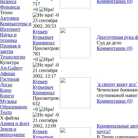
Комментарии (0)
бизнеса
717
Финансы
+0
Техно
-0
Автомир
23 сентября
Компьютеры и
2002, 20:53
Интернет
Курьер
Наука и
Курьерыч
Дрогнувшая рука 
техника
Криминал
Суд да дело
Прорыв в
Просмотров:
Комментарии (0)
завтра
783
Технологии
+0
Культура
-0
Art-Gallery
21 сентября
Афиша
2002, 12:17
Гостиная
Курьер
`я сверху вижу все`
Досье
Курьерыч
Чеченские боевик
Кино
Криминал
спутниковой нави
Книги
Просмотров:
Комментарии (0)
Музыка
632
Образование
+0
Театр
-0
Х-файлы
21 сентября
Армия и флот
2002, 12:09
Криминальные авто
Земля и
Курьер
круга?
мироздание
Курьерыч
В Твери совершено