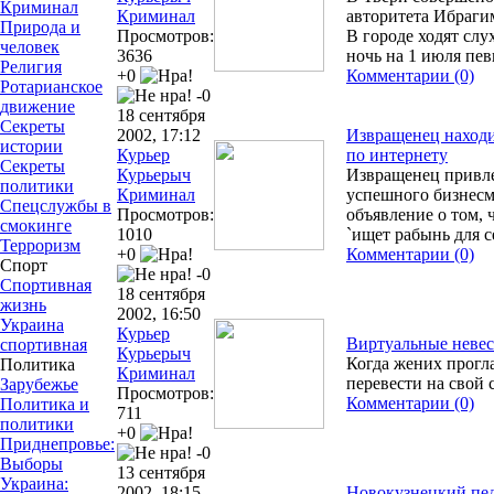
Криминал
Криминал
авторитета Ибраги
Природа и
Просмотров:
В городе ходят слух
человек
3636
ночь на 1 июля пе
Религия
+0
Комментарии (0)
Ротарианское
-0
движение
18 сентября
Секреты
2002, 17:12
Извращенец находи
истории
Курьер
по интернету
Секреты
Курьерыч
Извращенец привле
политики
Криминал
успешного бизнесм
Спецслужбы в
Просмотров:
объявление о том,
смокинге
1010
`ищет рабынь для 
Терроризм
+0
Комментарии (0)
Спорт
-0
Спортивная
18 сентября
жизнь
2002, 16:50
Украина
Курьер
Виртуальные неве
спортивная
Курьерыч
Когда жених прогла
Политика
Криминал
перевести на свой
Зарубежье
Просмотров:
Комментарии (0)
Политика и
711
политики
+0
Приднепровье:
-0
Выборы
13 сентября
Украина:
2002, 18:15
Новокузнецкий пе