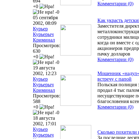
694
Комментарии (0)
+0
-0
05 сентября
Как украсть детски
2002, 08:09
Заместителя дирек
Курьер
металлоконструкц
Курьерыч
сотрудники милици
Криминал
когда он вместе с 
Просмотров:
акционеров предпр
630
пачку долларов
+0
Комментарии (0)
-0
19 августа
2002, 12:23
Мошенник «надул»
Курьер
встречу с папой
Курьерыч
Польская полиция 
Криминал
продал 4 тыс пало
Просмотров:
несуществующие по
588
благословения ксе
+0
Комментарии (0)
-0
18 августа
2002, 17:01
Курьер
Сколько похитили 
Курьерыч
За последние десят