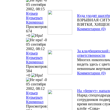
-0
05 сентября
2002, 08:15
Курьер
Куда уходят шахтё
Курьерыч
ВЗРЫВНАЯ СИТ
Криминал
ВЗЯТКИ, ХИЩЕН
Просмотров:
Комментарии (0)
674
+0
-0
05 сентября
2002, 08:12
За кладбищенский 
Курьер
ответственности
Курьерыч
Многих никопольча
Криминал
видеть здесь с цве
Просмотров:
невинным жертвам
584
Комментарии (0)
+0
-0
05 сентября
2002, 08:12
На «беркут» напали
Курьер
Наряд спецподразде
Курьерыч
сотрудников подве
Криминал
время несения слу
Просмотров:
клубе «Сова»