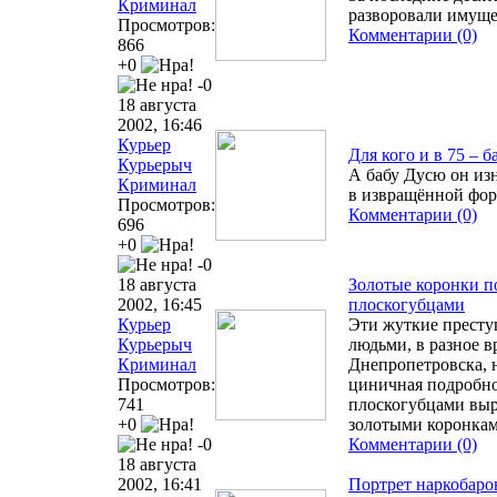
Криминал
разворовали имуще
Просмотров:
Комментарии (0)
866
+0
-0
18 августа
2002, 16:46
Курьер
Для кого и в 75 – б
Курьерыч
А бабу Дусю он изн
Криминал
в извращённой фо
Просмотров:
Комментарии (0)
696
+0
-0
18 августа
Золотые коронки 
2002, 16:45
плоскогубцами
Курьер
Эти жуткие прест
Курьерыч
людьми, в разное в
Криминал
Днепропетровска, 
Просмотров:
циничная подробно
741
плоскогубцами выр
+0
золотыми коронка
-0
Комментарии (0)
18 августа
2002, 16:41
Портрет наркобарон