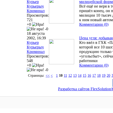
Курьер
милицейской фор
Курьерыч
Всё ещё не веря в 
Криминал
пришёл конец, он 
Просмотров:
милиции 10 тысяч 
721
к ним новый автом
+0
Комментарии (0)
-0
18 августа
2002, 16:39
Цена угля: добыва
Курьер
Кто ввёл в ГХК «П
Курьерыч
которой все 10 ша
Криминал
продукцию только 
Просмотров:
«угольсбыт», сейч
548
работники
+0
Комментарии (0)
-0
Страницы:
<<
<
1
10
11
12
13
14
15
16
17
18
19
20
Разработка сайтов FlexSolution