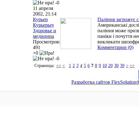
-0
11 апреля
2002, 21:14
Курьер
Паління загрожує 
Курьерыч
Американські досл
Здоровье и
паління може призв
медицина
паніки і почуття н
Просмотров:
викликати шизофр
491
Комментарии (0)
+0
-0
Страницы:
<<
<
1
2
3
4
5
6
7
8
9
10
20
30
39
>
>>
Разработка сайтов FlexSolution