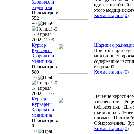
Здоровье и
один, способный со
медицина
этого медицинског
Просмотров:
Комментарии (0)
552
+0
-0
14 апреля
2002, 11:09
Курьер
Шарики с радиацие
Курьерыч
При этой процедур
Здоровье и
миллионы макроско
медицина
содержащие частиц
Просмотров:
иттрия-90
580
Комментарии (0)
+0
-0
14 апреля
2002, 11:05
Лечение керосином
Курьер
заболеваний... Рец
Курьерыч
(облысения)... Для
Здоровье и
цвета лица... Лече
медицина
ногами... Против бо
Просмотров:
Обморожения... Зуб
0
Комментарии (0)
+0