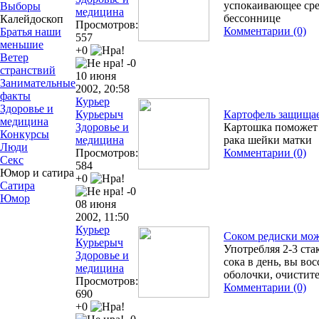
успокаивающее сре
Выборы
медицина
бессоннице
Калейдоскоп
Просмотров:
Комментарии (0)
Братья наши
557
меньшие
+0
Ветер
-0
странствий
10 июня
Занимательные
2002, 20:58
факты
Курьер
Здоровье и
Курьерыч
Картофель защищае
медицина
Здоровье и
Картошка поможет 
Конкурсы
медицина
рака шейки матки
Люди
Просмотров:
Комментарии (0)
Секс
584
Юмор и сатира
+0
Сатира
-0
Юмор
08 июня
2002, 11:50
Курьер
Соком редиски мож
Курьерыч
Употребляя 2-3 ст
Здоровье и
сока в день, вы во
медицина
оболочки, очистит
Просмотров:
Комментарии (0)
690
+0