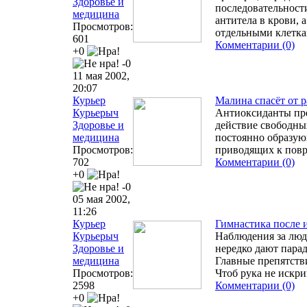
Здоровье и
последовательнос
медицина
антитела в крови,
Просмотров:
отдельными клетка
601
Комментарии (0)
+0
-0
11 мая 2002,
20:07
Курьер
Малина спасёт от р
Курьерыч
Антиоксиданты пр
Здоровье и
действие свободны
медицина
постоянно образую
Просмотров:
приводящих к пов
702
Комментарии (0)
+0
-0
05 мая 2002,
11:26
Курьер
Гимнастика после 
Курьерыч
Наблюдения за люд
Здоровье и
нередко дают парад
медицина
Главные препятстви
Просмотров:
Чтоб рука не искрив
2598
Комментарии (0)
+0