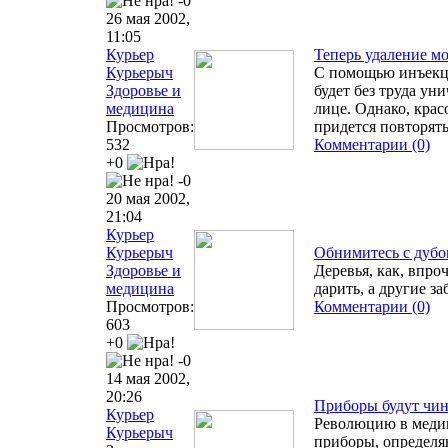
-0
26 мая 2002,
11:05
Курьер
Теперь удаление м
Курьерыч
С помощью инъекц
Здоровье и
будет без труда ун
медицина
лице. Однако, крас
Просмотров:
придется повторять
532
Комментарии (0)
+0
-0
20 мая 2002,
21:04
Курьер
Курьерыч
Обнимитесь с дуб
Здоровье и
Деревья, как, впро
медицина
дарить, а другие з
Просмотров:
Комментарии (0)
603
+0
-0
14 мая 2002,
20:26
Приборы будут чин
Курьер
Революцию в меди
Курьерыч
приборы, определ