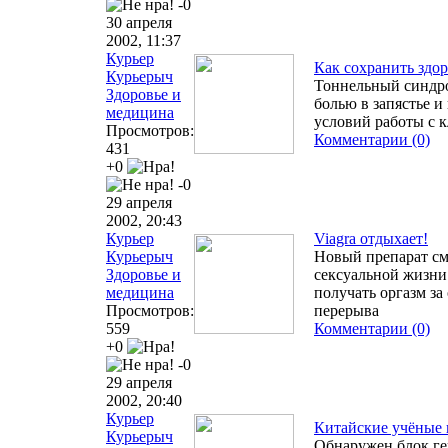
-0
30 апреля
2002, 11:37
Курьер
Как сохранить здор
Курьерыч
Тоннельный синдр
Здоровье и
болью в запястье 
медицина
условий работы с 
Просмотров:
Комментарии (0)
431
+0
-0
29 апреля
2002, 20:43
Курьер
Viagra отдыхает!
Курьерыч
Новый препарат см
Здоровье и
сексуальной жизни
медицина
получать оргазм за
Просмотров:
перерыва
559
Комментарии (0)
+0
-0
29 апреля
2002, 20:40
Курьер
Китайские учёные 
Курьерыч
Обнаружен блок ге