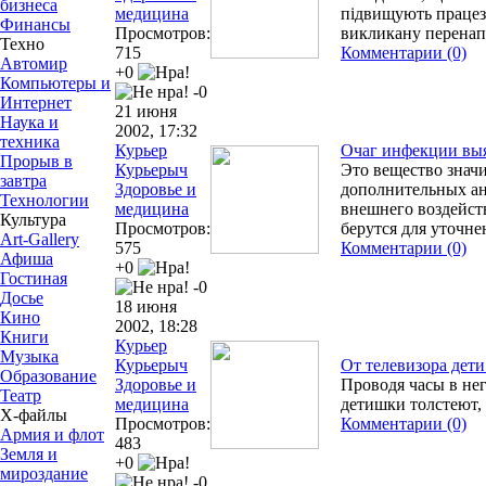
бизнеса
медицина
підвищують працезд
Финансы
Просмотров:
викликану перена
Техно
715
Комментарии (0)
Автомир
+0
Компьютеры и
-0
Интернет
21 июня
Наука и
2002, 17:32
техника
Курьер
Очаг инфекции выяв
Прорыв в
Курьерыч
Это вещество знач
завтра
Здоровье и
дополнительных ан
Технологии
медицина
внешнего воздейст
Культура
Просмотров:
берутся для уточн
Art-Gallery
575
Комментарии (0)
Афиша
+0
Гостиная
-0
Досье
18 июня
Кино
2002, 18:28
Книги
Курьер
Музыка
Курьерыч
От телевизора дети
Образование
Здоровье и
Проводя часы в нег
Театр
медицина
детишки толстеют, 
Х-файлы
Просмотров:
Комментарии (0)
Армия и флот
483
Земля и
+0
мироздание
-0