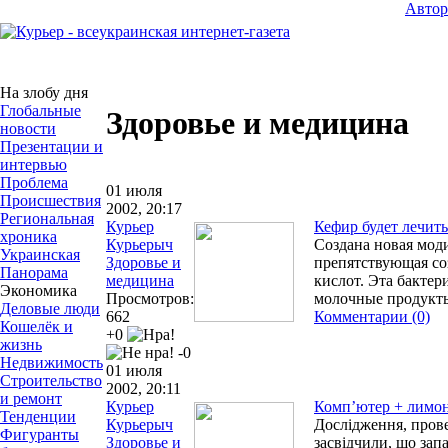
Авто
На злобу дня
Глобальные
Здоровье и медицина
новости
Презентации и
интервью
Проблема
01 июля
Происшествия
2002, 20:17
Региональная
Курьер
Кефир будет лечить
хроника
Курьерыч
Создана новая мод
Украинская
Здоровье и
препятствующая с
Панорама
медицина
кислот. Эта бактери
Экономика
Просмотров:
молочные продукт
Деловые люди
662
Комментарии (0)
Кошелёк и
+0
жизнь
-0
Недвижимость
01 июля
Строительство
2002, 20:11
и ремонт
Курьер
Комп’ютер + лимо
Тенденции
Курьерыч
Дослідження, пров
Фигуранты
Здоровье и
засвідчили, що зап