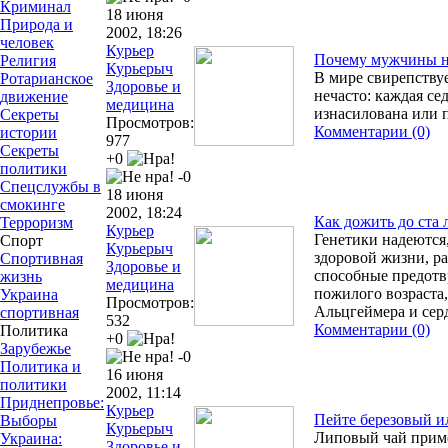
Криминал
18 июня
Природа и
2002, 18:26
человек
Курьер
Почему мужчины н
Религия
Курьерыч
В мире свирепствуе
Ротарианское
Здоровье и
нечасто: каждая с
движение
медицина
изнасилована или 
Секреты
Просмотров:
Комментарии (0)
истории
977
Секреты
+0
политики
-0
Спецслужбы в
18 июня
смокинге
2002, 18:24
Как дожить до ста 
Терроризм
Курьер
Генетики надеются,
Спорт
Курьерыч
здоровой жизни, ра
Спортивная
Здоровье и
способные предотв
жизнь
медицина
пожилого возраста,
Украина
Просмотров:
Альцгеймера и сер
спортивная
532
Комментарии (0)
Политика
+0
Зарубежье
-0
Политика и
16 июня
политики
2002, 11:14
Приднепровье:
Курьер
Пейте березовый и
Выборы
Курьерыч
Липовый чай приме
Украина:
Здоровье и