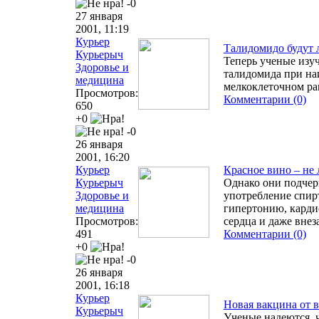
-0
27 января
2001, 11:19
Курьер
Талидомидо будут 
Курьерыч
Теперь ученые изу
Здоровье и
талидомида при на
медицина
мелкоклеточном ра
Просмотров:
Комментарии (0)
650
+0
-0
26 января
2001, 16:20
Курьер
Красное вино – не 
Курьерыч
Однако они подчер
Здоровье и
употребление спир
медицина
гипертонию, карди
Просмотров:
сердца и даже вне
491
Комментарии (0)
+0
-0
26 января
2001, 16:18
Курьер
Новая вакцина от 
Курьерыч
Ученые надеются, 