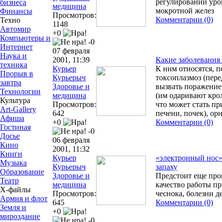
регулировании уро
бизнеса
медицина
мокротной желез
Финансы
Просмотров:
Комментарии (0)
Техно
1148
Автомир
+0
Компьютеры и
-0
Интернет
07 февраля
Наука и
2001, 11:39
Какие заболевания 
техника
Курьер
К ним относятся, 
Прорыв в
Курьерыч
токсоплазмоз (пере
завтра
Здоровье и
вызвать поражение 
Технологии
медицина
(им одаривают кро
Культура
Просмотров:
что может стать п
Art-Gallery
642
печени, почек), орн
Афиша
+0
Комментарии (0)
Гостиная
-0
Досье
06 февраля
Кино
2001, 11:32
Книги
Курьер
«электронный нос»
Музыка
Курьерыч
запаху
Образование
Здоровье и
Предстоит еще про
Театр
медицина
качество работы п
Х-файлы
Просмотров:
чеснока, болезни д
Армия и флот
645
Комментарии (0)
Земля и
+0
мироздание
-0