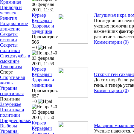
Криминал
06 февраля
Природа и
2001, 11:31
человек
Курьер
Лягушачья икра пом
Религия
Курьерыч
Последние исслед
Ротарианское
Здоровье и
ученых помогли пр
движение
медицина
важнейших факторо
Секреты
Просмотров:
развитие злокачес
истории
566
Комментарии (0)
Секреты
+0
политики
-0
Спецслужбы в
03 февраля
смокинге
2001, 11:59
Терроризм
Курьер
Спорт
Курьерыч
Открыт ген сахарн
Спортивная
Здоровье и
До сих пор были р
жизнь
медицина
гена, а теперь уст
Украина
Просмотров:
Комментарии (0)
спортивная
657
Политика
+0
Зарубежье
-0
Политика и
03 февраля
политики
2001, 11:50
Приднепровье:
Курьер
Малярию можно ле
Выборы
Курьерыч
Ученые надеются, 
Украина:
Здоровье и