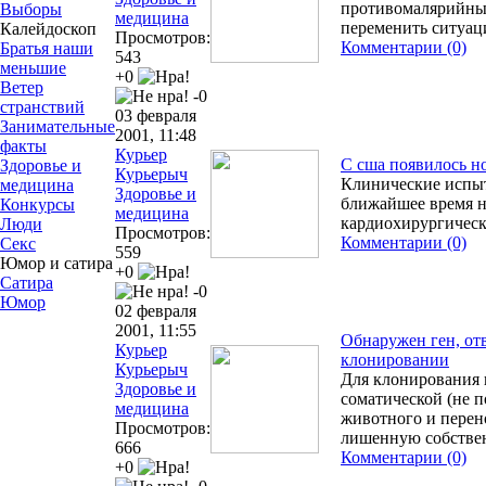
противомалярийных
Выборы
медицина
переменить ситуа
Калейдоскоп
Просмотров:
Комментарии (0)
Братья наши
543
меньшие
+0
Ветер
-0
странствий
03 февраля
Занимательные
2001, 11:48
факты
Курьер
С сша появилось н
Здоровье и
Курьерыч
Клинические испыт
медицина
Здоровье и
ближайшее время н
Конкурсы
медицина
кардиохирургичес
Люди
Просмотров:
Комментарии (0)
Секс
559
Юмор и сатира
+0
Сатира
-0
Юмор
02 февраля
2001, 11:55
Обнаружен ген, от
Курьер
клонировании
Курьерыч
Для клонирования 
Здоровье и
соматической (не п
медицина
животного и перено
Просмотров:
лишенную собствен
666
Комментарии (0)
+0