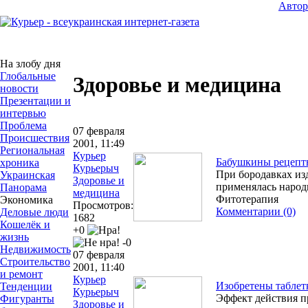
Авто
На злобу дня
Глобальные
Здоровье и медицина
новости
Презентации и
интервью
Проблема
07 февраля
Происшествия
2001, 11:49
Региональная
Курьер
Бабушкины рецепт
хроника
Курьерыч
При бородавках из
Украинская
Здоровье и
применялась народ
Панорама
медицина
Фитотерапия
Экономика
Просмотров:
Комментарии (0)
Деловые люди
1682
Кошелёк и
+0
жизнь
-0
Недвижимость
07 февраля
Строительство
2001, 11:40
и ремонт
Курьер
Изобретены таблет
Тенденции
Курьерыч
Эффект действия п
Фигуранты
Здоровье и