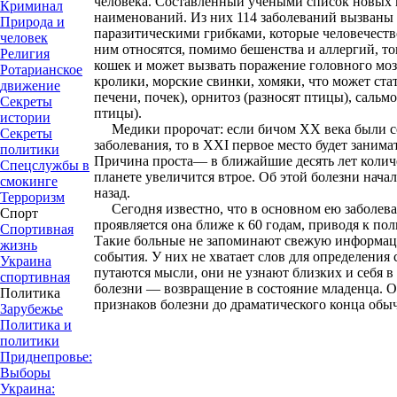
человека. Составленный учеными список новых 
Криминал
наименований. Из них 114 заболеваний вызваны 
Природа и
паразитическими грибками, которые человечеств
человек
ним относятся, помимо бешенства и аллергий, то
Религия
кошек и может вызвать поражение головного моз
Ротарианское
кролики, морские свинки, хомяки, что может ста
движение
печени, почек), орнитоз (разносят птицы), сальм
Секреты
птицы).
истории
Медики пророчат: если бичом XX века были с
Секреты
заболевания, то в XXI первое место будет занима
политики
Причина проста— в ближайшие десять лет колич
Спецслужбы в
планете увеличится втрое. Об этой болезни начал
смокинге
назад.
Терроризм
Сегодня известно, что в основном ею заболеваю
Спорт
проявляется она ближе к 60 годам, приводя к по
Спортивная
Такие больные не запоминают свежую информац
жизнь
события. У них не хватает слов для определения
Украина
путаются мысли, они не узнают близких и себя в
спортивная
болезни — возвращение в состояние младенца. 
Политика
признаков болезни до драматического конца обыч
Зарубежье
Политика и
политики
Приднепровье:
Выборы
Украина: