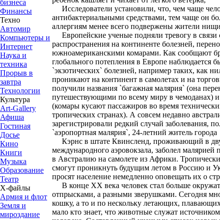
бизнеса
Исследователи установили, что, чем чаще чело
Финансы
антибактериальными средствами, тем чаще он бол
Техно
аллергиям менее всего подвержены жители нищи
Автомир
Европейские ученые подняли тревогу в связи с
Компьютеры и
распространения на континенте болезней, пере
Интернет
южноамериканскими комарами. Как сообщают бри
Наука и
глобального потепления в Европе наблюдается б
техника
`экзотических` болезней, например таких, как ни
Прорыв в
проникают на континент в самолетах и на торгов
завтра
получили названия `багажная малярия` (она пере
Технологии
путешествующими по всему миру в чемоданах) и 
Культура
(комары кусают пассажиров во время технически
Art-Gallery
тропических странах). А совсем недавно австра
Афиша
зарегистрировали редкий случай заболевания, п
Гостиная
`аэропортная малярия`, 24-летний житель города
Досье
Кэрнс в штате Квинсленд, проживающий в дву
Кино
международного аэровокзала, заболел малярией п
Книги
в Австралию на самолете из Африки. Тропически
Музыка
смогут проникнуть будущим летом в Россию и Ук
Образование
просят население немедленно оповещать их о ст
Театр
В конце XX века человек стал больше окружат
Х-файлы
отпрысками, а разными зверушками. Сегодня мно
Армия и флот
кошку, а то и по нескольку летающих, плавающи
Земля и
мало кто знает, что животные служат источнико
мироздание