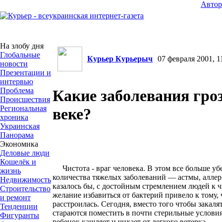
Авто
На злобу дня
Глобальные
Курьер Курьерыч
07 февраля 2001, 1
новости
Презентации и
интервью
Проблема
Какие заболевания гроз
Происшествия
Региональная
веке?
хроника
Украинская
Панорама
Экономика
Деловые люди
Кошелёк и
Чистота - враг человека. В этом все больше уб
жизнь
количества тяжелых заболеваний — астмы, аллер
Недвижимость
казалось бы, с достойным стремлением людей к ч
Строительство
желание избавиться от бактерий привело к тому,
и ремонт
расстроилась. Сегодня, вместо того чтобы закаля
Тенденции
стараются поместить в почти стерильные услови
Фигуранты
ребенок кашляет и чихает от легкого ветерка,