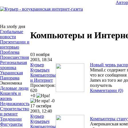
Авто
На злобу дня
Глобальные
Компьютеры и Интерн
новости
Презентации и
интервью
Проблема
03 ноября
Происшествия
2003, 18:34
Региональная
Курьер
Новый червь распр
хроника
Курьерыч
Mimail.c содержит
Украинская
Компьютеры
что все сообщения
Панорама
и Интернет
James из того же д
Экономика
Просмотров:
получатель
Деловые люди
620
Комментарии (0)
Кошелёк и
+0
жизнь
-0
Недвижимость
17 октября
Строительство
2003, 12:40
и ремонт
Курьер
Компьютеры стану
Тенденции
Курьерыч
Американская комп
Фигуранты
Компьютеры