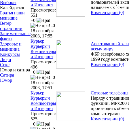
пользователей эксп
Выборы
и Интернет
называемых `смеша
Калейдоскоп
Просмотров:
Комментарии (0)
Братья наши
551
меньшие
+0
Ветер
-0
странствий
18 сентября
Занимательные
2003, 17:55
факты
Курьер
Арестованный хаке
Здоровье и
Курьерыч
всему миру
медицина
Компьютеры
ФБР завербовало х
Конкурсы
и Интернет
1999 году компьют
Люди
Просмотров:
Комментарии (0)
Секс
496
Юмор и сатира
+0
Сатира
-0
Юмор
18 сентября
2003, 17:51
Курьер
Сотовые телефоны
Курьерыч
Наряду с традици
Компьютеры
функций, MPx200 
и Интернет
производить обмен
Просмотров:
компьютерами
525
Комментарии (0)
+0