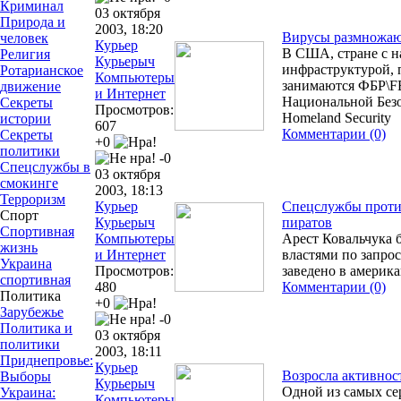
Криминал
03 октября
Природа и
2003, 18:20
Вирусы размножают
человек
Курьер
В США, стране с н
Религия
Курьерыч
инфраструктурой, 
Ротарианское
Компьютеры
занимаются ФБР\F
движение
и Интернет
Национальной Безо
Секреты
Просмотров:
Homeland Security
истории
607
Комментарии (0)
Секреты
+0
политики
-0
Спецслужбы в
03 октября
смокинге
2003, 18:13
Терроризм
Курьер
Спецслужбы проти
Спорт
Курьерыч
пиратов
Спортивная
Компьютеры
Арест Ковальчука 
жизнь
и Интернет
властями по запро
Украина
Просмотров:
заведено в америк
спортивная
480
Комментарии (0)
Политика
+0
Зарубежье
-0
Политика и
03 октября
политики
2003, 18:11
Приднепровье:
Курьер
Возросла активнос
Выборы
Курьерыч
Одной из самых се
Украина:
Компьютеры