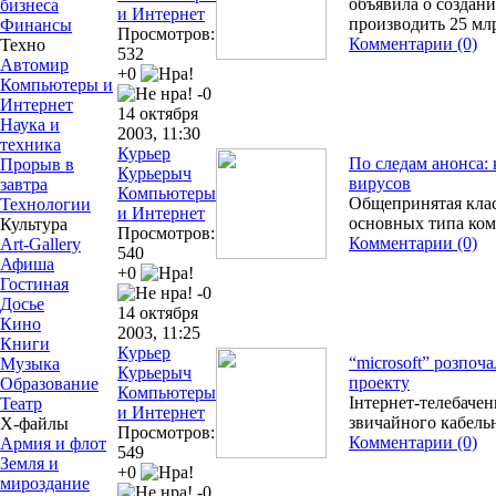
объявила о создани
бизнеса
и Интернет
производить 25 мл
Финансы
Просмотров:
Комментарии (0)
Техно
532
Автомир
+0
Компьютеры и
-0
Интернет
14 октября
Наука и
2003, 11:30
техника
Курьер
По следам анонса:
Прорыв в
Курьерыч
вирусов
завтра
Компьютеры
Общепринятая клас
Технологии
и Интернет
основных типа ко
Культура
Просмотров:
Комментарии (0)
Art-Gallery
540
Афиша
+0
Гостиная
-0
Досье
14 октября
Кино
2003, 11:25
Книги
Курьер
“mіcrosoft” розпоча
Музыка
Курьерыч
проекту
Образование
Компьютеры
Інтернет-телебаче
Театр
и Интернет
звичайного кабель
Х-файлы
Просмотров:
Комментарии (0)
Армия и флот
549
Земля и
+0
мироздание
-0