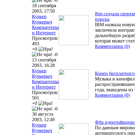
-0
18 сентября
2003, 17:50
Ibm создала сверх
Курьер
поиска
Курьерыч
IBM назвала новую
Компьютеры
заключила контракт
и Интернет
дальнейшую разраб
Просмотров:
которая может ста
493
Комментарии (0)
+0
-0
13 сентября
2003, 16:28
Курьер
Конец бесплатного
Курьерыч
Музыка и кинофил
Компьютеры
распространявшиес
и Интернет
года, выведены из 
Просмотров:
Комментарии (0)
501
+0
-0
30 августа
2003, 12:49
Фбр идентифициров
Курьер
По данным мировог
Курьерыч
антивирусного про