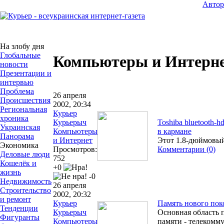
Авто
На злобу дня
Глобальные
Компьютеры и Интерн
новости
Презентации и
интервью
Проблема
26 апреля
Происшествия
2002, 20:34
Региональная
Курьер
хроника
Курьерыч
Toshiba bluetooth-
Украинская
Компьютеры
в кармане
Панорама
и Интернет
Этот 1.8-дюймовый
Экономика
Просмотров:
Комментарии (0)
Деловые люди
752
Кошелёк и
+0
жизнь
-0
Недвижимость
26 апреля
Строительство
2002, 20:32
и ремонт
Курьер
Память нового покол
Тенденции
Курьерыч
Основная область 
Фигуранты
Компьютеры
памяти - телекомм