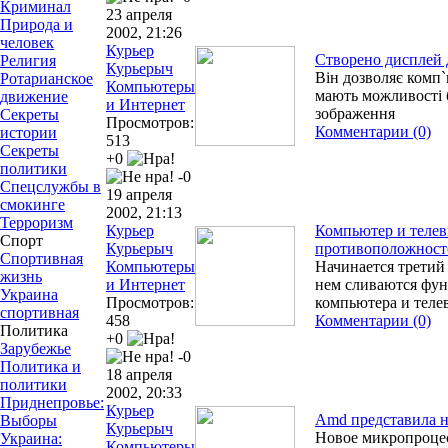
Криминал
23 апреля
Природа и
2002, 21:26
человек
Курьер
Створено дисплей 
Религия
Курьерыч
Він дозволяє комп`
Ротарианское
Компьютеры
мають можливості б
движение
и Интернет
зображення
Секреты
Просмотров:
Комментарии (0)
истории
513
Секреты
+0
политики
-0
Спецслужбы в
19 апреля
смокинге
2002, 21:13
Терроризм
Курьер
Компьютер и телев
Спорт
Курьерыч
противоположност
Спортивная
Компьютеры
Начинается третий
жизнь
и Интернет
нем сливаются фун
Украина
Просмотров:
компьютера и теле
спортивная
458
Комментарии (0)
Политика
+0
Зарубежье
-0
Политика и
18 апреля
политики
2002, 20:33
Приднепровье:
Курьер
Amd представила 
Выборы
Курьерыч
Новое микропроцес
Украина:
Компьютеры