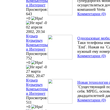
Компьютеры
супердорогих моби
и Интернет
осуществляться до
Просмотров:
компанией Vertu
643
Комментарии (0)
+0
-0
02 апреля
2002, 20:34
Курьер
Одноразовые моби
Курьерыч
Таки телефоны име
Компьютеры
`End`. Нажав на `Ca
и Интернет
нужный ему номер
Просмотров:
Комментарии (0)
752
+0
-0
27 марта
2002, 20:47
Курьер
Новая технология 
Курьерыч
`Существующий по
Компьютеры
себя. MPEG, основ
и Интернет
двадцатилетней да
Просмотров:
Комментарии (0)
511
+0