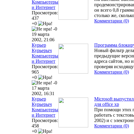
Компьютеры
продемонстрирован
и Интернет
он всего 0,8 грам
Просмотров:
столько же, сколь
437
Комментарии (0)
+0
-0
19 марта
2002, 21:06
Курьер
Программа блокиру
Курьерыч
Новый фильтр дела
Компьютеры
предыдущие версии
и Интернет
адреса сайтов, но 
Просмотров:
проверяя исходящ
965
Комментарии (0)
+0
-0
17 марта
2002, 16:31
Курьер
Microsoft выпусти
Курьерыч
для оffice xp
Компьютеры
При помощи этих п
и Интернет
работать с тексто
Просмотров:
2002) и с электрон
458
Комментарии (0)
+0