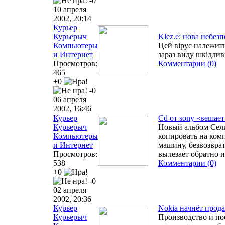
-0
10 апреля
2002, 20:14
Курьер
Курьерыч
Klez.e: нова небезп
Компьютеры
Цей вірус належит
и Интернет
зараз виду шкідли
Просмотров:
Комментарии (0)
465
+0
-0
06 апреля
2002, 16:46
Курьер
Cd от sony «вешае
Курьерыч
Новый альбом Сели
Компьютеры
копировать на комп
и Интернет
машину, безвозвра
Просмотров:
вылезает обратно 
538
Комментарии (0)
+0
-0
02 апреля
2002, 20:36
Курьер
Nokia начнёт прод
Курьерыч
Производство и п