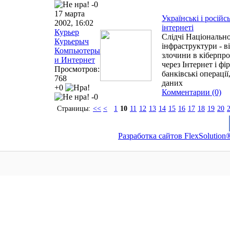
-0
17 марта
Українські і російс
2002, 16:02
інтернеті
Курьер
Слідчі Національно
Курьерыч
інфраструктури - в
Компьютеры
злочини в кіберпро
и Интернет
через Інтернет і фі
Просмотров:
банківські операці
768
даних
+0
Комментарии (0)
-0
Страницы:
<<
<
1
10
11
12
13
14
15
16
17
18
19
20
Разработка сайтов FlexSolution