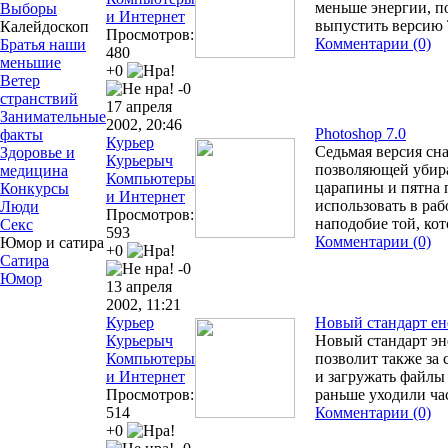
меньше энергии, 
Выборы
и Интернет
выпустить версию 
Калейдоскоп
Просмотров:
Комментарии (0)
Братья наши
480
меньшие
+0
Ветер
-0
странствий
17 апреля
Занимательные
2002, 20:46
Photoshop 7.0
факты
Курьер
Седьмая версия сна
Здоровье и
Курьерыч
позволяющей убир
медицина
Компьютеры
царапины и пятна п
Конкурсы
и Интернет
использовать в раб
Люди
Просмотров:
наподобие той, ко
Секс
593
Комментарии (0)
Юмор и сатира
+0
Сатира
-0
Юмор
13 апреля
2002, 11:21
Курьер
Новый стандарт ен
Курьерыч
Новый стандарт эн
Компьютеры
позволит также за
и Интернет
и загружать файлы 
Просмотров:
раньше уходили ча
514
Комментарии (0)
+0