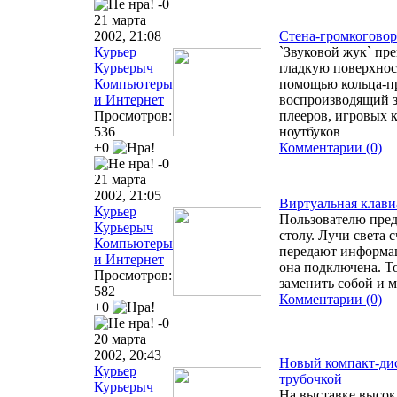
-0
21 марта
2002, 21:08
Стена-громкоговор
Курьер
`Звуковой жук` пр
Курьерыч
гладкую поверхнос
Компьютеры
помощью кольца-пр
и Интернет
воспроизводящий з
Просмотров:
плееров, игровых 
536
ноутбуков
+0
Комментарии (0)
-0
21 марта
2002, 21:05
Виртуальная клави
Курьер
Пользователю пред
Курьерыч
столу. Лучи света
Компьютеры
передают информац
и Интернет
она подключена. Т
Просмотров:
заменить собой и 
582
Комментарии (0)
+0
-0
20 марта
2002, 20:43
Новый компакт-ди
Курьер
трубочкой
Курьерыч
На выставке высок