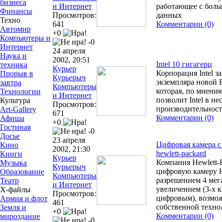
бизнеса
и Интернет
работающее с бол
Финансы
Просмотров:
данных
Техно
641
Комментарии (0)
Автомир
+0
Компьютеры и
-0
Интернет
24 апреля
Наука и
2002, 20:51
Intel 10 гигагерц
техника
Курьер
Корпорация Intel з
Прорыв в
Курьерыч
экземпляра новой 
завтра
Компьютеры
которая, по мнени
Технологии
и Интернет
позволит Intel в не
Культура
Просмотров:
производительнос
Art-Gallery
671
Комментарии (0)
Афиша
+0
Гостиная
-0
Досье
23 апреля
Цифровая камера с
Кино
2002, 21:30
hewlett-packard
Книги
Курьер
Компания Hewlett-
Музыка
Курьерыч
цифровую камеру H
Образование
Компьютеры
разрешением 4 мег
Театр
и Интернет
увеличением (3-х 
Х-файлы
Просмотров:
цифровым), возмож
Армия и флот
461
собственной технол
Земля и
+0
Комментарии (0)
мироздание
-0