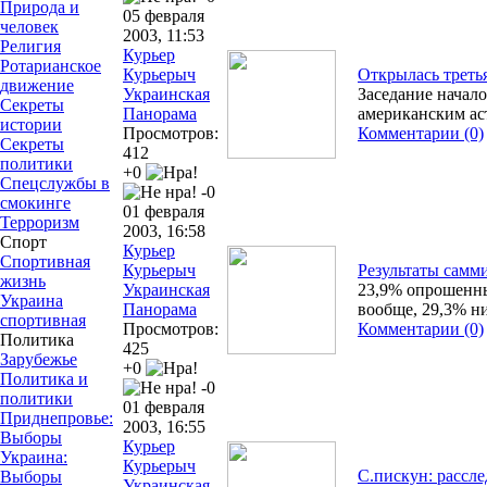
Природа и
05 февраля
человек
2003, 11:53
Религия
Курьер
Ротарианское
Курьерыч
Открылась треть
движение
Украинская
Заседание начал
Секреты
Панорама
американским ас
истории
Просмотров:
Комментарии (0)
Секреты
412
политики
+0
Спецслужбы в
-0
смокинге
01 февраля
Терроризм
2003, 16:58
Спорт
Курьер
Спортивная
Курьерыч
Результаты самм
жизнь
Украинская
23,9% опрошенны
Украина
Панорама
вообще, 29,3% ни
спортивная
Просмотров:
Комментарии (0)
Политика
425
Зарубежье
+0
Политика и
-0
политики
01 февраля
Приднепровье:
2003, 16:55
Выборы
Курьер
Украина:
Курьерыч
С.пискун: рассл
Выборы
Украинская