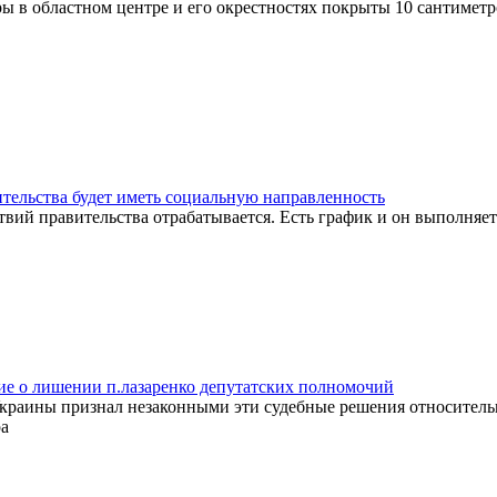
ры в областном центре и его окрестностях покрыты 10 сантимет
тельства будет иметь социальную направленность
вий правительства отрабатывается. Есть график и он выполняет
е о лишении п.лазаренко депутатских полномочий
краины признал незаконными эти судебные решения относител
ра