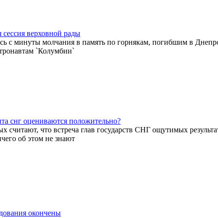
я сессия верховной рады
ось с минуты молчания в память по горнякам, погибшим в Днепр
тронавтам `Колумбии`
ита снг оцениваются положительно?
х считают, что встреча глав государств СНГ ощутимых результа
чего об этом не знают
едования окончены