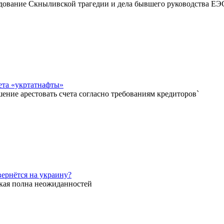
дование Скныливской трагедии и дела бывшего руководства Е
чета «укртатнафты»
ение арестовать счета согласно требованиям кредиторов`
вернётся на украину?
кая полна неожиданностей