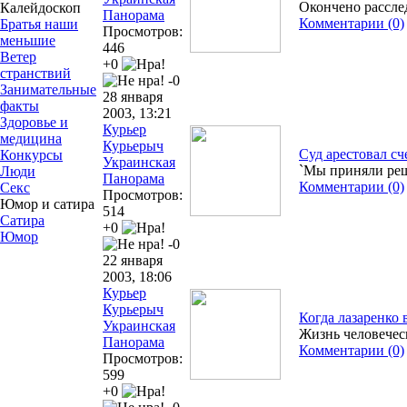
Окончено рассле
Калейдоскоп
Панорама
Комментарии (0)
Братья наши
Просмотров:
меньшие
446
Ветер
+0
странствий
-0
Занимательные
28 января
факты
2003, 13:21
Здоровье и
Курьер
медицина
Курьерыч
Суд арестовал с
Конкурсы
Украинская
`Мы приняли реш
Люди
Панорама
Комментарии (0)
Секс
Просмотров:
Юмор и сатира
514
Сатира
+0
Юмор
-0
22 января
2003, 18:06
Курьер
Курьерыч
Когда лазаренко 
Украинская
Жизнь человечес
Панорама
Комментарии (0)
Просмотров:
599
+0