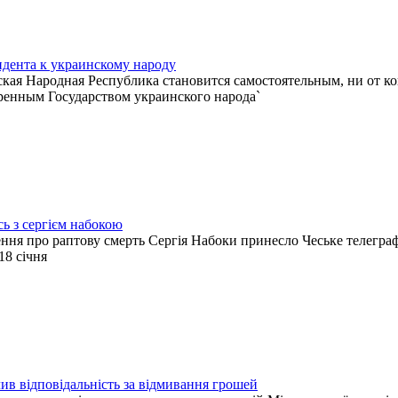
дента к украинскому народу
кая Народная Республика становится самостоятельным, ни от ко
ренным Государством украинского народа`
ь з сергієм набокою
ння про раптову смерть Сергія Набоки принесло Чеське телегра
 18 січня
в відповідальність за відмивання грошей