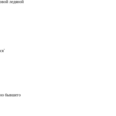
ровой ледяной
ся`
ьно бывшего