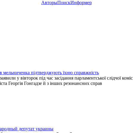
Авторы
Поиск
Информер
ів мельниченка підтверджують їхню справжність
аявили у вівторок під час засідання парламентської слідчої комісі
ста Георгія Гонгадзе й з інших резонансних справ
ародный депутат украины