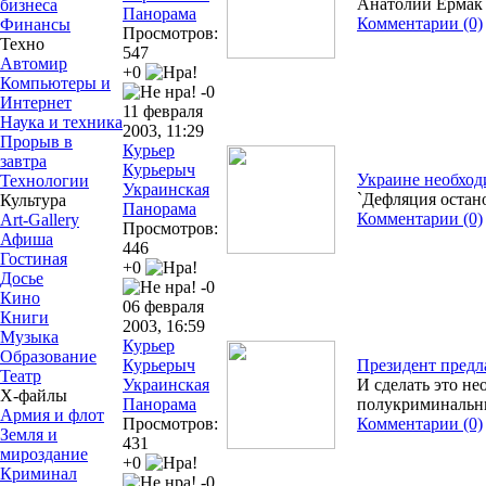
Анатолий Ермак 
бизнеса
Панорама
Комментарии (0)
Финансы
Просмотров:
Техно
547
Автомир
+0
Компьютеры и
-0
Интернет
11 февраля
Наука и техника
2003, 11:29
Прорыв в
Курьер
завтра
Курьерыч
Украине необход
Технологии
Украинская
`Дефляция остан
Культура
Панорама
Комментарии (0)
Art-Gallery
Просмотров:
Афиша
446
Гостиная
+0
Досье
-0
Кино
06 февраля
Книги
2003, 16:59
Музыка
Курьер
Образование
Курьерыч
Президент предл
Театр
Украинская
И сделать это не
Х-файлы
Панорама
полукриминальн
Армия и флот
Просмотров:
Комментарии (0)
Земля и
431
мироздание
+0
Криминал
-0