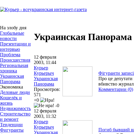
На злобу дня
Глобальные
Украинская Панорама
новости
Презентации и
интервью
Проблема
12 февраля
Происшествия
2003, 11:44
Региональная
Курьер
хроника
Курьерыч
Фігуранти запис
Украинская
Украинская
Про це депутати з
Панорама
Панорама
вбивство журналі
Экономика
Просмотров:
Комментарии (0)
Деловые люди
571
Кошелёк и
+0
жизнь
-0
Недвижимость
12 февраля
Строительство
2003, 11:32
и ремонт
Курьер
Тенденции
Курьерыч
Погиб бывший н
Фигуранты
Украинская