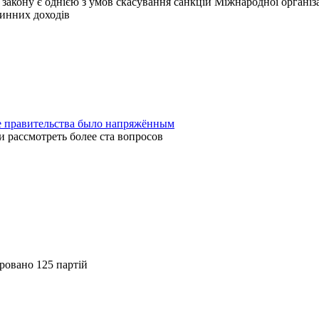
закону є однією з умов скасування санкцій Міжнародної організац
инних доходів
е правительства было напряжённым
 рассмотреть более ста вопросов
тровано 125 партій