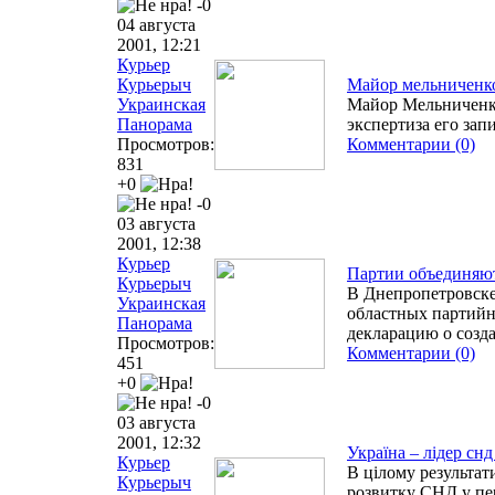
-0
04 августа
2001, 12:21
Курьер
Курьерыч
Майор мельниченк
Украинская
Майор Мельниченко
Панорама
экспертиза его запи
Просмотров:
Комментарии (0)
831
+0
-0
03 августа
2001, 12:38
Курьер
Партии объединяю
Курьерыч
В Днепропетровске
Украинская
областных партий
Панорама
декларацию о созд
Просмотров:
Комментарии (0)
451
+0
-0
03 августа
2001, 12:32
Україна – лідер сн
Курьер
В цілому результат
Курьерыч
розвитку СНД у пе