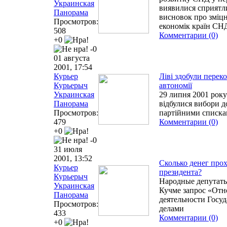
Украинская
виявилися сприятл
Панорама
висновок про зміцне
Просмотров:
економік країн СН
508
Комментарии (0)
+0
-0
01 августа
2001, 17:54
Курьер
Ліві здобули перек
Курьерыч
автономії
Украинская
29 липня 2001 року
Панорама
відбулися вибори д
Просмотров:
партійними списк
479
Комментарии (0)
+0
-0
31 июля
2001, 13:52
Сколько денег про
Курьер
президента?
Курьерыч
Народные депутат
Украинская
Кучме запрос «Отн
Панорама
деятельности Госу
Просмотров:
делами
433
Комментарии (0)
+0