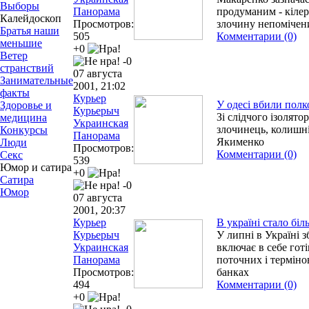
Выборы
Панорама
продуманим - кілер
Калейдоскоп
Просмотров:
злочину непомічен
Братья наши
505
Комментарии (0)
меньшие
+0
Ветер
-0
странствий
07 августа
Занимательные
2001, 21:02
факты
Курьер
У одесі вбили полк
Здоровье и
Курьерыч
Зі слідчого ізолят
медицина
Украинская
злочинець, колишні
Конкурсы
Панорама
Якименко
Люди
Просмотров:
Комментарии (0)
Секс
539
Юмор и сатира
+0
Сатира
-0
Юмор
07 августа
2001, 20:37
Курьер
В україні стало біл
Курьерыч
У липні в Україні 
Украинская
включає в себе готі
Панорама
поточних і терміно
Просмотров:
банках
494
Комментарии (0)
+0