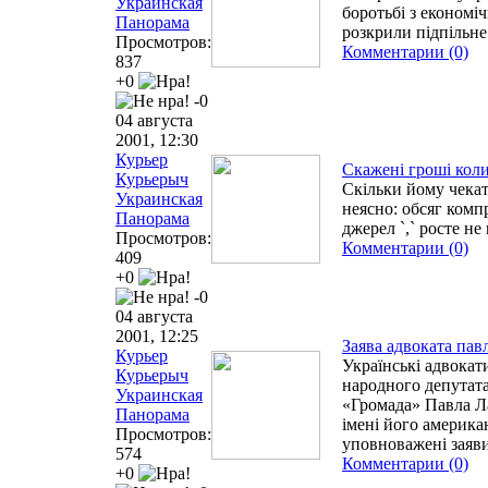
Украинская
боротьбі з економ
Панорама
розкрили підпільн
Просмотров:
Комментарии (0)
837
+0
-0
04 августа
2001, 12:30
Курьер
Скажені гроші кол
Курьерыч
Скільки йому чекат
Украинская
неясно: обсяг комп
Панорама
джерел `,` росте н
Просмотров:
Комментарии (0)
409
+0
-0
04 августа
2001, 12:25
Заява адвоката пав
Курьер
Українські адвокат
Курьерыч
народного депутата,
Украинская
«Громада» Павла Ла
Панорама
імені його америка
Просмотров:
уповноважені заяв
574
Комментарии (0)
+0