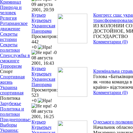
Криминал
09 августа
Природа и
2001, 20:59
человек
Курьер
Конгресс сша: укр
Религия
Курьерыч
трансформировала
Ротарианское
Украинская
ИЗ КОЛОНИИ СО
движение
Панорама
ДОСТОЙНОЕ, М
Секреты
Просмотров:
ГОСУДАРСТВО
истории
442
Комментарии (0)
Секреты
+0
политики
-0
Спецслужбы в
08 августа
смокинге
2001, 16:43
Терроризм
Курьер
Кримінальна справ
Спорт
Курьерыч
Голова «Батьківщин
Спортивная
Украинская
як «нова команда в
жизнь
Панорама
країни» відстоюючи
Украина
Просмотров:
Комментарии (0)
спортивная
523
Политика
+0
Зарубежье
-0
Политика и
08 августа
политики
2001, 16:25
Приднепровье:
Курьер
Одеського полковн
Выборы
Курьерыч
Начальник обласно
Украина:
Украинская
Макаренко зазначає