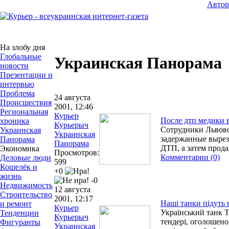
Авто
На злобу дня
Глобальные
Украинская Панорама
новости
Презентации и
интервью
Проблема
24 августа
Происшествия
2001, 12:46
Региональная
Курьер
После дтп медики в
хроника
Курьерыч
Сотрудники Львовс
Украинская
Украинская
задержанные вырез
Панорама
Панорама
ДТП, а затем прода
Экономика
Просмотров:
Комментарии (0)
Деловые люди
599
Кошелёк и
+0
жизнь
-0
Недвижимость
12 августа
Строительство
2001, 12:17
Наші танки підуть 
и ремонт
Курьер
Український танк Т
Тенденции
Курьерыч
тендері, оголошено
Фигуранты
Украинская