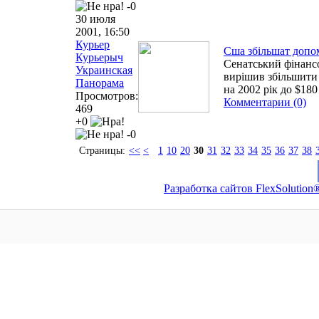
-0
30 июля
2001, 16:50
Курьер
Сша збільшат допом
Курьерыч
Сенатський фінанс
Украинская
вирішив збільшити
Панорама
на 2002 рік до $18
Просмотров:
Комментарии (0)
469
+0
-0
Страницы:
<<
<
1
10
20
30
31
32
33
34
35
36
37
38
Разработка сайтов FlexSolution