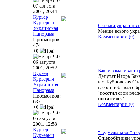
-0
07 августа
2001, 20:34
Курьер
Курьерыч
Скільки українців 
Украинская
Менше всього украї
Панорама
Комментарии (0)
Просмотров:
474
+0
-0
06 августа
2001, 20:52
Бакай замаливает г
Курьер
Депутат Игорь Бак
Курьерыч
в с. Бубновская Сл
Украинская
где он побывал с б
Панорама
`посетил свои влад
Просмотров:
поохотился`
637
Комментарии (0)
+0
-0
05 августа
2001, 12:58
Курьер
“ведмежа кров” з б
Курьерыч
Співробітники упр