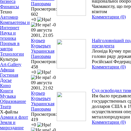
національної обор
бизнеса
Панорама
Чакмакоглу, що пер
Финансы
Просмотров:
візитом
Техно
602
Комментарии (0)
Автомир
+0
Компьютеры и
-0
Интернет
09 августа
Наука и
2001, 21:05
техника
Курьер
Найголовніший под
Прорыв в
Курьерыч
президента
завтра
Украинская
Леоніда Кучму при
Технологии
Панорама
голови ряду держав
Культура
Просмотров:
Російської Федерац
Art-Gallery
458
Комментарии (0)
Афиша
+0
Гостиная
-0
Досье
09 августа
Кино
2001, 21:02
Суд освободил ти
Книги
Курьер
Им было предъявл
Музыка
Курьерыч
государственных с
Образование
Украинская
долларов США в 19
Театр
Панорама
осуществления опе
Х-файлы
Просмотров:
металлопродукции
Армия и флот
419
Комментарии (0)
Земля и
+0
мироздание
-0