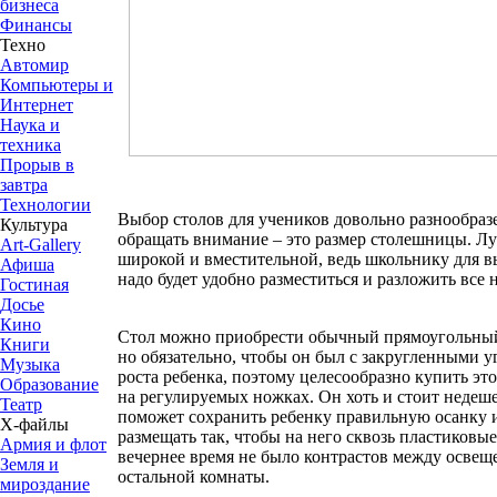
бизнеса
Финансы
Техно
Автомир
Компьютеры и
Интернет
Наука и
техника
Прорыв в
завтра
Технологии
Выбор столов для учеников довольно разнообразе
Культура
обращать внимание – это размер столешницы. Луч
Art-Gallery
широкой и вместительной, ведь школьнику для 
Афиша
надо будет удобно разместиться и разложить все 
Гостиная
Досье
Кино
Стол можно приобрести обычный прямоугольный
Книги
но обязательно, чтобы он был с закругленными у
Музыка
роста ребенка, поэтому целесообразно купить эт
Образование
на регулируемых ножках. Он хоть и стоит недеше
Театр
поможет сохранить ребенку правильную осанку и
Х-файлы
размещать так, чтобы на него сквозь пластиковые
Армия и флот
вечернее время не было контрастов между освещ
Земля и
остальной комнаты.
мироздание