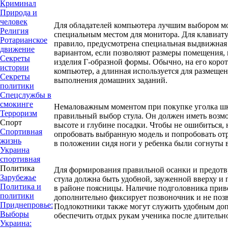
Криминал
Природа и
человек
Для обладателей компьютера лучшим выбором мо
Религия
специальным местом для монитора. Для клавиату
Ротарианское
правило, предусмотрена специальная выдвижная
движение
вариантом, если позволяют размеры помещения, 
Секреты
изделия Г-образной формы. Обычно, на его корот
истории
компьютер, а длинная используется для размеще
Секреты
выполнения домашних заданий.
политики
Спецслужбы в
смокинге
Немаловажным моментом при покупке уголка шк
Терроризм
правильный выбор стула. Он должен иметь возм
Спорт
высоте и глубине посадки. Чтобы не ошибиться, 
Спортивная
опробовать выбранную модель и попробовать отр
жизнь
в положении сидя ноги у ребенка были согнуты 
Украина
спортивная
Политика
Для формирования правильной осанки и предотв
Зарубежье
стула должна быть удобной, зауженной вверху 
Политика и
в районе поясницы. Наличие подголовника приве
политики
дополнительно фиксирует позвоночник и не позв
Приднепровье:
Подлокотники также могут служить удобным до
Выборы
обеспечить отдых рукам ученика после длительн
Украина: