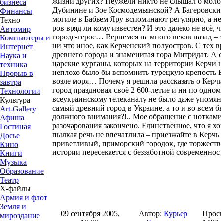
жизни других? Неужели никто не слышал о моло
бизнеса
Дубинине и Зое Космодемьянской? А Багеровски
Финансы
могиле в Бабьем Яру вспоминают регулярно, а н
Техно
ров вряд ли кому известен? И это далеко не всё, 
Автомир
городе-герое… Вернемся на много веков назад –
Компьютеры и
ни что иное, как Керченский полуостров. С тех 
Интернет
древнего города и знаменитая гора Митридат. А
Наука и
царские курганы, которых на территории Керчи 
техника
неплохо было бы вспомнить турецкую крепость 
Прорыв в
возле моря… Почему я решила рассказать о Керчи
завтра
город праздновал своё 2 600-летие и ни по одном
Технологии
всеукраинскому телеканалу не было даже упомян
Культура
самый древний город в Украине, а то и во всем
Art-Gallery
должного внимания?!.. Мое обращение с ноткам
Афиша
разочарования закончено. Единственное, что я хо
Гостиная
пылкая речь не впечатлила – приезжайте в Керчь
Досье
приветливый, приморский городок, где торжест
Кино
истории пересекается с беззаботной современ
Книги
Музыка
Образование
Театр
Х-файлы
Армия и флот
Земля и
09 сентября 2005,
Автор:
Курьер
Прос
мироздание