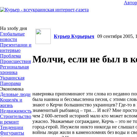
Авто
На злобу дня
Глобальные
Курьер Курьерыч
09 сентября 2005, 1
новости
Презентации и
интервью
Проблема
Молчи, если не был в к
Происшествия
Региональная
хроника
Украинская
Панорама
Экономика
наверняка припоминают эти слова из недавно по
Деловые люди
была наивна и бессмысленна песня, с этими слов
Кошелёк и
знают о Керчи большинство украинцев? Где-то в К
жизнь
знаменитый рыбзавод – три… И всё? Мне просто о
Недвижимость
чем 2 600-летней историей мало кто может вспом
Строительство
ужасно. Уважаемые сограждане, Керчь – это не то
и ремонт
город-герой. Неужели никто никогда не слышал 
Тенденции
войны люди жили в каменоломнях без воды и све
Фигуранты