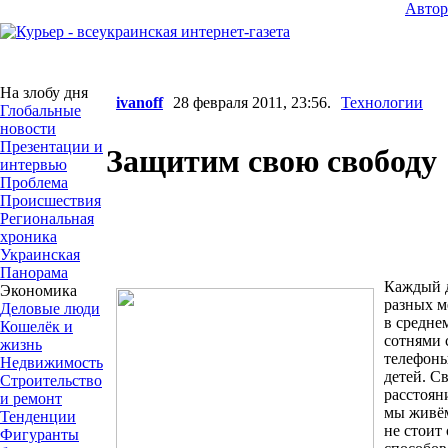
Авто
На злобу дня
ivanoff
28 февраля 2011, 23:56.
Технологии
Глобальные
новости
Презентации и
Защитим свою свободу
интервью
Проблема
Происшествия
Региональная
хроника
Украинская
Панорама
Каждый д
Экономика
разных м
Деловые люди
в средне
Кошелёк и
сотнями 
жизнь
телефоны
Недвижимость
детей. С
Строительство
расстоян
и ремонт
мы живём
Тенденции
не стоит
Фигуранты