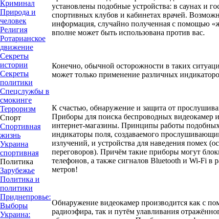
Криминал
установлены подобные устройства: в саунах и го
Природа и
спортивных клубов и кабинетах врачей. Возможн
человек
информация, случайно полученная с помощью «
Религия
вполне может быть использована против вас.
Ротарианское
движение
Секреты
истории
Конечно, обычной осторожности в таких ситуац
Секреты
может только применение различных индикаторо
политики
Спецслужбы в
смокинге
К счастью, обнаружение и защита от прослушива
Терроризм
Приборы для поиска беспроводных видеокамер и
Спорт
интернет-магазины. Принципы работы подобных 
Спортивная
индикаторы поля, создаваемого прослушивающим
жизнь
излучений, и устройства для наведения помех (о
Украина
переговоров). Причём такие приборы могут блок
спортивная
телефонов, а также сигналов Bluetooth и Wi-Fi в 
Политика
метров!
Зарубежье
Политика и
политики
Приднепровье:
Обнаружение видеокамер производится как с п
Выборы
радиоэфира, так и путём улавливания отражённого
Украина: