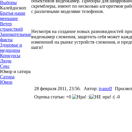
объективов видеокамер. Приборы для шифровани
Выборы
скремблеры, имеют по несколько алгоритмов раб
Калейдоскоп
с различными моделями телефонов.
Братья наши
меньшие
Ветер
странствий
Несмотря на создание новых разновидностей пр
Занимательные
видеокамер слежения, защитить себя может кажды
факты
изменений на рынке устройств слежения, и пре
Здоровье и
шаги!
медицина
Конкурсы
Люди
Секс
Юмор и сатира
Сатира
Юмор
28 февраля 2011, 23:56.
Автор:
ivanoff
Просмот
Оценка статьи: +0
-0