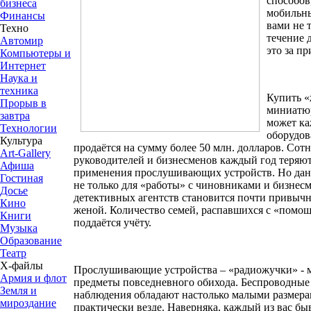
способов
бизнеса
мобильны
Финансы
вами не т
Техно
течение д
Автомир
это за п
Компьютеры и
Интернет
Наука и
техника
Купить «
Прорыв в
миниатю
завтра
может к
Технологии
оборудов
Культура
продаётся на сумму более 50 млн. долларов. Со
Art-Gallery
руководителей и бизнесменов каждый год теряют
Афиша
применения прослушивающих устройств. Но дан
Гостиная
не только для «работы» с чиновниками и бизнес
Досье
детективных агентств становится почти привыч
Кино
женой. Количество семей, распавшихся с «помощ
Книги
поддаётся учёту.
Музыка
Образование
Театр
Х-файлы
Прослушивающие устройства – «радиожучки» - 
Армия и флот
предметы повседневного обихода. Беспроводны
Земля и
наблюдения обладают настолько малыми размера
мироздание
практически везде. Наверняка, каждый из вас быв