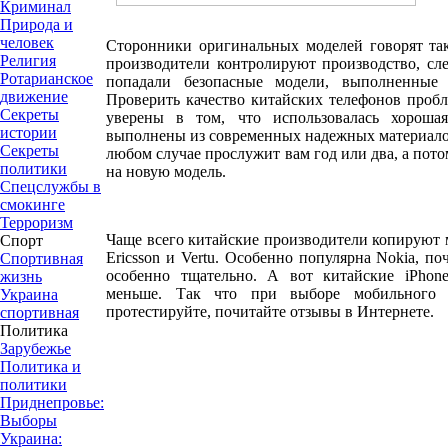
Криминал
Природа и
человек
Сторонники оригинальных моделей говорят так
Религия
производители контролируют производство, сле
Ротарианское
попадали безопасные модели, выполненные 
движение
Проверить качество китайских телефонов проб
Секреты
уверены в том, что использовалась хороша
истории
выполнены из современных надежных материалов
Секреты
любом случае прослужит вам год или два, а пот
политики
на новую модель.
Спецслужбы в
смокинге
Терроризм
Чаще всего китайские производители копируют м
Спорт
Ericsson и Vertu. Особенно популярна Nokia, п
Спортивная
особенно тщательно. А вот китайские iPhon
жизнь
меньше. Так что при выборе мобильного х
Украина
протестируйте, почитайте отзывы в Интернете.
спортивная
Политика
Зарубежье
Политика и
политики
Приднепровье:
Выборы
Украина: