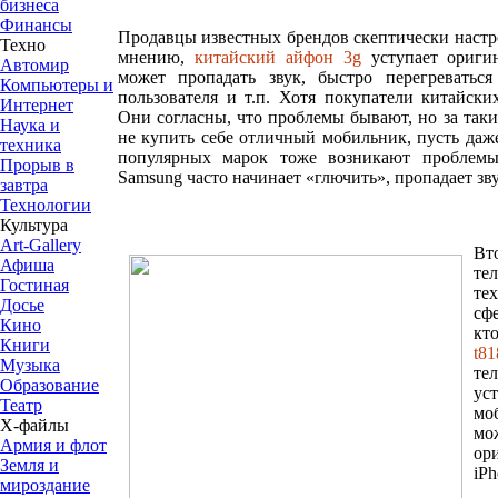
бизнеса
Финансы
Продавцы известных брендов скептически настро
Техно
мнению,
китайский айфон 3g
уступает ориги
Автомир
может пропадать звук, быстро перегреватьс
Компьютеры и
пользователя и т.п. Хотя покупатели китайски
Интернет
Они согласны, что проблемы бывают, но за так
Наука и
не купить себе отличный мобильник, пусть даже
техника
популярных марок тоже возникают проблемы
Прорыв в
Samsung часто начинает «глючить», пропадает зву
завтра
Технологии
Культура
Art-Gallery
Вт
Афиша
те
Гостиная
те
Досье
сфе
Кино
кт
Книги
t81
Музыка
т
Образование
у
Театр
мо
Х-файлы
мо
Армия и флот
ор
Земля и
iPh
мироздание