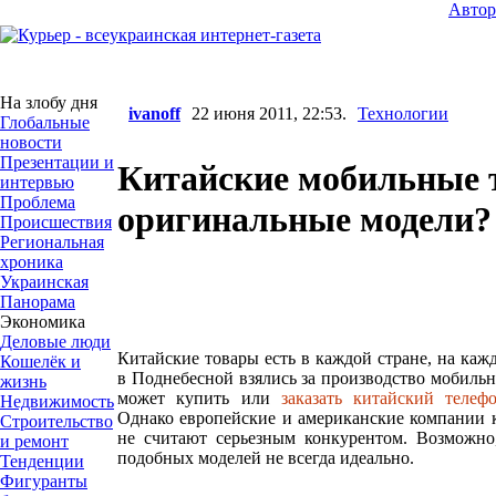
Авто
На злобу дня
ivanoff
22 июня 2011, 22:53.
Технологии
Глобальные
новости
Презентации и
Китайские мобильные 
интервью
Проблема
оригинальные модели?
Происшествия
Региональная
хроника
Украинская
Панорама
Экономика
Деловые люди
Китайские товары есть в каждой стране, на каж
Кошелёк и
в Поднебесной взялись за производство мобиль
жизнь
может купить или
заказать китайский телеф
Недвижимость
Однако европейские и американские компании 
Строительство
не считают серьезным конкурентом. Возможно,
и ремонт
подобных моделей не всегда идеально.
Тенденции
Фигуранты