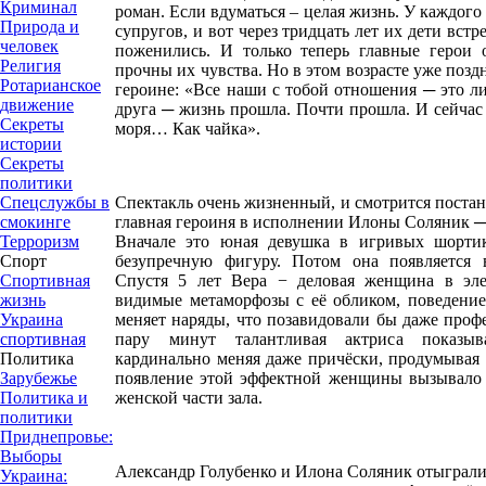
Криминал
роман. Если вдуматься – целая жизнь. У каждого 
Природа и
супругов, и вот через тридцать лет их дети вст
человек
поженились. И только теперь главные герои о
Религия
прочны их чувства. Но в этом возрасте уже позд
Ротарианское
героине: «Все наши с тобой отношения
─
это ли
движение
друга
─
жизнь прошла. Почти прошла. И сейчас 
Секреты
моря… Как чайка».
истории
Секреты
политики
Спектакль очень жизненный, и смотрится поста
Спецслужбы в
г
лавная героиня в исполнении Илоны Соляник
─
смокинге
Вначале это юная девушка в игривых шортик
Терроризм
безупречную фигуру. Потом она появляется 
Спорт
Спустя 5 лет Вера − деловая женщина в эле
Спортивная
видимые метаморфозы с её обликом, поведение
жизнь
меняет наряды, что позавидовали бы даже про
Украина
пару минут талантливая актриса показыв
спортивная
кардинально меняя даже причёски, продумывая 
Политика
появление этой эффектной женщины вызывало 
Зарубежье
женской части зала.
Политика и
политики
Приднепровье:
Выборы
Александр Голубенко и Илона Соляник отыграли п
Украина: