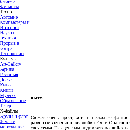
бизнеса
Финансы
Техно
Автомир
Компьютеры и
Интернет
Наука и
техника
Прорыв в
завтра
Технологии
Культура
Art-Gallery
Афиша
Гостиная
Досье
Кино
Книги
Музыка
пьесу.
Образование
Театр
Х-файлы
Армия и флот
Сюжет очень прост, хотя и несколько фантаст
Земля и
разворачивается история любви. Он и Она состоя
мироздание
своя семья. На сцене мы видим затянувшийся на