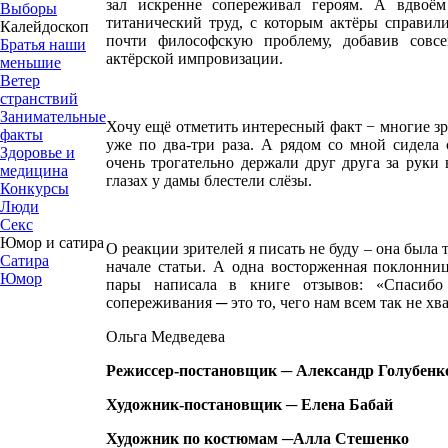
зал искренне сопереживал героям. А вдвоё
Выборы
титанический труд, с которым актёры справил
Калейдоскоп
почти философскую проблему, добавив совс
Братья наши
актёрской импровизации.
меньшие
Ветер
странствий
Занимательные
Хочу ещё отметить интересный факт − многие зр
факты
уже по два-три раза. А рядом со мной сидела 
Здоровье и
очень трогательно держали друг друга за руки 
медицина
глазах у дамы блестели слёзы.
Конкурсы
Люди
Секс
Юмор и сатира
О реакции зрителей я писать не буду – она была
Сатира
начале статьи. А одна восторженная поклонниц
Юмор
пары написала в книге отзывов: «Спасиб
сопереживания
─
это то, чего нам всем так не хв
Ольга Медведева
Режиссер-постановщик ─ Александр Голубенк
Художник-постановщик ─ Елена Бабай
Художник по костюмам ─Алла Стешенко