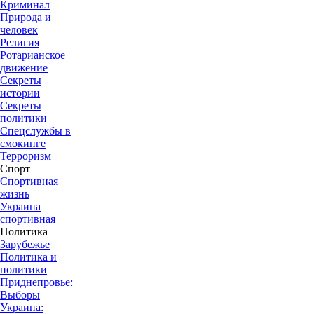
Криминал
Природа и
человек
Религия
Ротарианское
движение
Секреты
истории
Секреты
политики
Спецслужбы в
смокинге
Терроризм
Спорт
Спортивная
жизнь
Украина
спортивная
Политика
Зарубежье
Политика и
политики
Приднепровье:
Выборы
Украина: