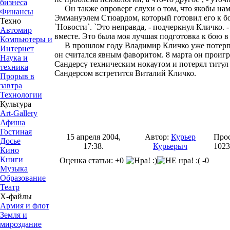
бизнеса
Он также опроверг слухи о том, что якобы наме
Финансы
Эммануэлем Стюардом, который готовил его к б
Техно
`Новости`. `Это неправда, - подчеркнул Кличко.
Автомир
вместе. Это была моя лучшая подготовка к бою в 
Компьютеры и
В прошлом году Владимир Кличко уже потерпе
Интернет
он считался явным фаворитом. 8 марта он прои
Наука и
Сандерсу техническим нокаутом и потерял титул
техника
Сандерсом встретится Виталий Кличко.
Прорыв в
завтра
Технологии
Культура
Art-Gallery
Афиша
Гостиная
15 апреля 2004,
Автор:
Курьер
Прос
Досье
17:38.
Курьерыч
1023
Кино
Книги
Оценка статьи: +0
-0
Музыка
Образование
Театр
Х-файлы
Армия и флот
Земля и
мироздание