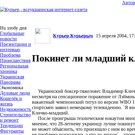
Авто
На злобу дня
Глобальные
Курьер Курьерыч
15 апреля 2004, 17:
новости
Презентации и
интервью
Проблема
Покинет ли младший к
Происшествия
Региональная
хроника
Украинская
Панорама
Экономика
Украинский боксер-тяжеловес Владимир Кличк
Деловые люди
несмотря на сенсационное поражение от Лэймона
Кошелёк и
вакантный чемпионский титул по версии WBO 10
жизнь
спортсмен заявил немецкому телевидению. `Я вно
Недвижимость
Кличко-младший.
Строительство
После проигрыша техническим нокаутом многи
и ремонт
мнение, что 28-летнему украинцу лучше покинуть
Тенденции
не может объяснить, что произошло с ним во вре
Фигуранты
не проблема психологии, а что-то другое`, - уточ