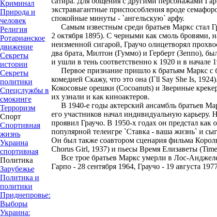
сатира. Для общения с другими персонажами Гар
Криминал
экстравагантные приспособления вроде семафоров
Природа и
спокойные минуты - `ангельскую` арфу.
человек
Самым известным среди братьев Маркс стал Гр
Религия
2 октября 1895). С черными как смоль бровями,
Ротарианское
неизменной сигарой, Граучо олицетворял прохво
движение
два брата, Милтон (Гуммо) и Герберт (Зеппо), 
Секреты
и ушли в тень соответственно к 1920 и в начале 1
истории
Первое признание пришло к братьям Маркс с 
Секреты
комедией Скажу, что это она (I`ll Say She Is, 192
политики
Кокосовые орешки (Cocoanuts) и Звериные крекер
Спецслужбы в
их узнали и как киноактеров.
смокинге
В 1940-е годы актерский ансамбль братьев Марк
Терроризм
его участников начал индивидуальную карьеру. 
Спорт
проявил Граучо. В 1950-х годах он предстал как
Спортивная
популярной телеигре `Ставка - ваша жизнь` и сы
жизнь
Он был также соавтором сценария фильма Король 
Украина
Chorus Girl, 1937) и пьесы Время Елизаветы (Time f
спортивная
Все трое братьев Маркс умерли в Лос-Анджелесе
Политика
Гарпо - 28 сентября 1964, Граучо - 19 августа 1977
Зарубежье
Политика и
политики
Приднепровье:
Выборы
Украина: