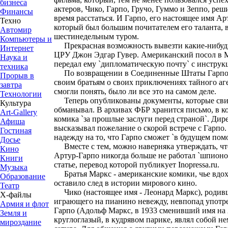
бизнеса
актеров, Чико, Гарпо, Гручо, Гуммо и Зеппо, ре
Финансы
время расстаться. И Гарпо, его настоящее имя А
Техно
который был большим почитателем его таланта, 
Автомир
шестинедельным туром.
Компьютеры и
Прекрасная возможность вывезти какие-нибудь
Интернет
ЦРУ Джон Эдгар Гувер. Американский посол в М
Наука и
передал ему `дипломатическую почту` с инструкц
техника
По возвращении в Соединенные Штаты Гарпо с
Прорыв в
своим братьям о своих приключениях тайного аге
завтра
смогли понять, было ли все это на самом деле.
Технологии
Теперь опубликованы документы, которые свид
Культура
обманывал. В архивах ФБР хранится письмо, в к
Art-Gallery
комика `за прошлые заслуги перед страной`. Ди
Афиша
высказывал пожелание о скорой встрече с Гарпо
Гостиная
надежду на то, что Гарпо сможет `в будущем помо
Досье
Вместе с тем, можно наверняка утверждать, чт
Кино
Артур-Гарпо никогда больше не работал `шпионом
Книги
статье, перевод которой публикует Inopressa.ru.
Музыка
Братья Маркс - американские комики, чье вдох
Образование
оставило след в истории мирового кино.
Театр
Чико (настоящее имя - Леонард Маркс), родивш
Х-файлы
играющего на пианино невежду, невпопад употр
Армия и флот
Гарпо (Адольф Маркс, в 1933 сменивший имя на 
Земля и
круглоглазый, в кудрявом парике, являл собой н
мироздание