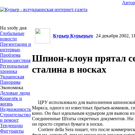
Авто
На злобу дня
Глобальные
Курьер Курьерыч
24 декабря 2002, 11
новости
Презентации и
интервью
Проблема
Шпион-клоун прятал с
Происшествия
Региональная
сталина в носках
хроника
Украинская
Панорама
Экономика
Деловые люди
Кошелёк и
ЦРУ использовало для выполнения шпионской 
жизнь
Маркса, одного из известных братьев-комиков, 
Недвижимость
кино. Он был идеальным курьером для вывоза из
Строительство
Соединенные Штаты секретных документов. Ни у
и ремонт
он просто спрятал бумаги в носки.
Тенденции
Corriere della Sera пишет, что после коммерческ
Фигуранты
фильма, который, тем не менее пользовался успе