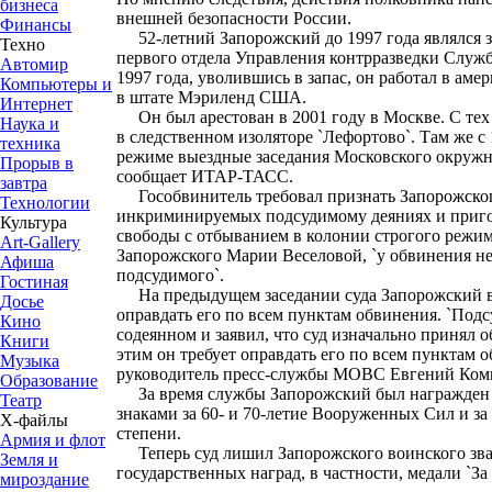
бизнеса
внешней безопасности России.
Финансы
52-летний Запорожский до 1997 года являлся з
Техно
первого отдела Управления контрразведки Служ
Автомир
1997 года, уволившись в запас, он работал в ам
Компьютеры и
в штате Мэриленд США.
Интернет
Он был арестован в 2001 году в Москве. С тех 
Наука и
в следственном изоляторе `Лефортово`. Там же с
техника
режиме выездные заседания Московского окружн
Прорыв в
сообщает ИТАР-ТАСС.
завтра
Гособвинитель требовал признать Запорожског
Технологии
инкриминируемых подсудимому деяниях и пригов
Культура
свободы с отбыванием в колонии строгого режим
Art-Gallery
Запорожского Марии Веселовой, `у обвинения не
Афиша
подсудимого`.
Гостиная
На предыдущем заседании суда Запорожский в 
Досье
оправдать его по всем пунктам обвинения. `Подс
Кино
содеянном и заявил, что суд изначально принял 
Книги
этим он требует оправдать его по всем пунктам о
Музыка
руководитель пресс-службы МОВС Евгений Ком
Образование
За время службы Запорожский был награжден
Театр
знаками за 60- и 70-летие Вооруженных Сил и за 
Х-файлы
степени.
Армия и флот
Теперь суд лишил Запорожского воинского зва
Земля и
государственных наград, в частности, медали `За 
мироздание