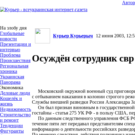
Авто
На злобу дня
Глобальные
Курьер Курьерыч
12 июня 2003, 12:5
новости
Презентации и
интервью
Проблема
Осуждён сотрудник свр
Происшествия
Региональная
хроника
Украинская
Панорама
Экономика
Московский окружной военный суд приговорил
Деловые люди
с отбыванием наказания в колонии строгого реж
Кошелёк и
Службы внешней разведки России Александра З
жизнь
Он был признан виновным в государственной 
Недвижимость
гостайны - статья 275 УК РФ - в пользу США, пе
Строительство
По данным следственного управления ФСБ РФ, 
и ремонт
течение пяти лет передавал представителям сп
Тенденции
информацию о деятельности российских разведор
Фигуранты
По мнению следствия, действия полковника нан