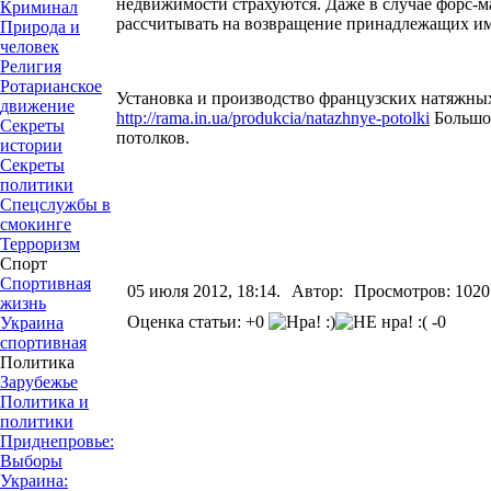
недвижимости страхуются. Даже в случае форс-м
Криминал
рассчитывать на возвращение принадлежащих и
Природа и
человек
Религия
Ротарианское
Установка и производство французских натяжны
движение
http://rama.in.ua/produkcia/natazhnye-potolki
Большо
Секреты
потолков.
истории
Секреты
политики
Спецслужбы в
смокинге
Терроризм
Спорт
Спортивная
05 июля 2012, 18:14.
Автор:
Просмотров: 1020
жизнь
Оценка статьи: +0
-0
Украина
спортивная
Политика
Зарубежье
Политика и
политики
Приднепровье:
Выборы
Украина: