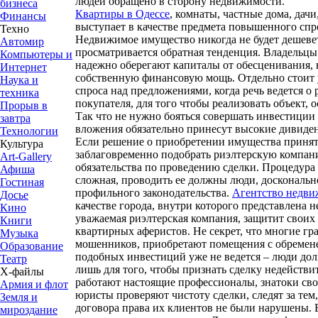
людей обращено в сторону недвижимости.
бизнеса
Квартиры в Одессе
, комнаты, частные дома, дачи
Финансы
выступает в качестве предмета повышенного спр
Техно
Недвижимое имущество никогда не будет дешевет
Автомир
просматривается обратная тенденция. Владельцы
Компьютеры и
надежно оберегают капиталы от обесценивания,
Интернет
собственную финансовую мощь. Отдельно стоит 
Наука и
спроса над предложениями, когда речь ведется 
техника
покупателя, для того чтобы реализовать объект, о
Прорыв в
Так что не нужно бояться совершать инвестиции
завтра
вложения обязательно принесут высокие дивиде
Технологии
Если решение о приобретении имущества принято
Культура
заблаговременно подобрать риэлтерскую компани
Art-Gallery
обязательства по проведению сделки. Процедура
Афиша
сложная, проводить ее должны люди, доскональн
Гостиная
профильного законодательства.
Агентство недви
Досье
качестве города, внутри которого представлена н
Кино
уважаемая риэлтерская компания, защитит своих 
Книги
квартирных аферистов. Не секрет, что многие гр
Музыка
мошенников, приобретают помещения с обремене
Образование
подобных инвестиций уже не ведется – люди дол
Театр
лишь для того, чтобы признать сделку недейств
Х-файлы
работают настоящие профессионалы, знатоки св
Армия и флот
юристы проверяют чистоту сделки, следят за тем
Земля и
договора права их клиентов не были нарушены. 
мироздание