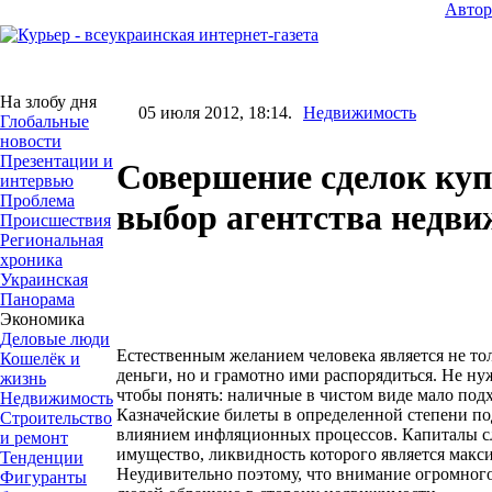
Авто
На злобу дня
05 июля 2012, 18:14.
Недвижимость
Глобальные
новости
Презентации и
Совершение сделок ку
интервью
Проблема
выбор агентства недв
Происшествия
Региональная
хроника
Украинская
Панорама
Экономика
Деловые люди
Естественным желанием человека является не тол
Кошелёк и
деньги, но и грамотно ими распорядиться. Не нуж
жизнь
чтобы понять: наличные в чистом виде мало подх
Недвижимость
Казначейские билеты в определенной степени 
Строительство
влиянием инфляционных процессов. Капиталы сл
и ремонт
имущество, ликвидность которого является макс
Тенденции
Неудивительно поэтому, что внимание огромног
Фигуранты