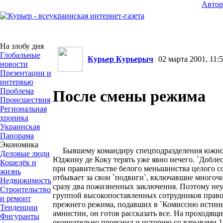
Авто
На злобу дня
Глобальные
Курьер Курьерыч
02 марта 2001, 11:5
новости
Презентации и
интервью
Проблема
После смены режима
Происшествия
Региональная
хроника
Украинская
Панорама
Экономика
Бывшему командиру спецподразделения южно
Деловые люди
Юджину де Коку терять уже явно нечего. `Добле
Кошелёк и
при правительстве белого меньшинства целого со
жизнь
отбывает за свои `подвиги`, включавшие многоч
Недвижимость
сразу два пожизненных заключения. Поэтому неу
Строительство
группой высокопоставленных сотрудников прав
и ремонт
прежнего режима, подавших в `Комиссию истины
Тенденции
амнистии, он готов рассказать все. На проходящ
Фигуранты
окончательно прояснил и историю со взрывами 1