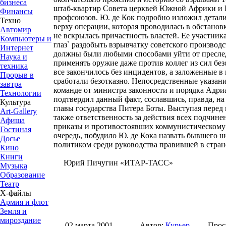
бизнеса
штаб-квартир Совета церквей Южной Африки и 
Финансы
профсоюзов. Ю. де Кок подробно изложил детал
Техно
верху операции, которая проводилась в обстанов
Автомир
не вскрылась причастность властей. Ее участника
Компьютеры и
глаз` раздобыть взрывчатку советского производс
Интернет
должны были любыми способами уйти от преслед
Наука и
применять оружие даже против коллег из сил без
техника
все закончилось без инцидентов, а заложенные в
Прорыв в
сработали безотказно. Непосредственные указани
завтра
команде от министра законности и порядка Адри
Технологии
подтвердил данный факт, сославшись, правда, н
Культура
главы государства Питера Боты. Выступая перед 
Art-Gallery
также ответственность за действия всех подчин
Афиша
приказы и противостоявших коммунистическому 
Гостиная
очередь, побудило Ю. де Кока назвать бывшего 
Досье
политиком среди руководства правившей в стран
Кино
Книги
Юрий Пичугин «ИТАР-ТАСС»
Музыка
Образование
Театр
Х-файлы
Армия и флот
Земля и
мироздание
02 марта 2001,
Автор:
Курьер
Прос