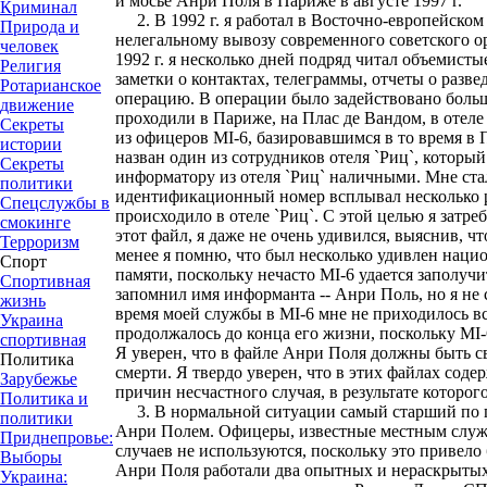
и мосье Анри Поля в Париже в августе 1997 г.
Криминал
2. В 1992 г. я работал в Восточно-европейско
Природа и
нелегальному вывозу современного советского 
человек
1992 г. я несколько дней подряд читал объемист
Религия
заметки о контактах, телеграммы, отчеты о разв
Ротарианское
операцию. В операции было задействовано больш
движение
проходили в Париже, на Плас де Вандом, в отеле
Секреты
из офицеров MI-6, базировавшимся в то время в
истории
назван один из сотрудников отеля `Риц`, котор
Секреты
информатору из отеля `Риц` наличными. Мне ста
политики
идентификационный номер всплывал несколько раз
Спецслужбы в
происходило в отеле `Риц`. С этой целью я затр
смокинге
этот файл, я даже не очень удивился, выяснив, 
Терроризм
менее я помню, что был несколько удивлен нацио
Спорт
памяти, поскольку нечасто MI-6 удается заполучи
Спортивная
запомнил имя информанта -- Анри Поль, но я не 
жизнь
время моей службы в MI-6 мне не приходилось вс
Украина
продолжалось до конца его жизни, поскольку MI
спортивная
Я уверен, что в файле Анри Поля должны быть с
Политика
смерти. Я твердо уверен, что в этих файлах сод
Зарубежье
причин несчастного случая, в результате которо
Политика и
3. В нормальной ситуации самый старший по п
политики
Анри Полем. Офицеры, известные местным служба
Приднепровье:
случаев не используются, поскольку это привел
Выборы
Анри Поля работали два опытных и нераскрыты
Украина: