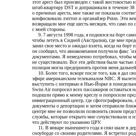
этот арест был произведен с такой жестокостью 
штаб-квартиру DST и допрашивали в течение 38 
о причинах ареста, мне также не показали соотве
конфисковали лэптоп и органайзер Psion. Эти в
возвращали мне еще шесть месяцев, что само по 
с моей стороны.
9. 7 августа 1998 года, я поднялся на борт сам
чтобы лететь в Сидней (Австралия), где мне пре
занял свое место и ожидал взлета, когда на борт
он сообщил, что авиакомпания получила факс `из
документами. Я немедленно потребовал, чтобы мн
не существовало. Все эти действия были частью 
полиция могла предпринять против меня дальне
10. Более того, вскоре после того, как я дал св
эфире американским телеканалом NBC. Я вылетел 
выступить с интервью в Нью-Йорке в понедельни
Swiss Air попросил всех пассажиров оставаться
подошли прямо к моему креслу и попросили пред
иммиграционный центр, где сфотографировали, сн
документы о депортации и затем отправили бли
центре мне не позволили позвонить своим пред
службы, которые открыто мне сочувствовали и из
что действуют по указанию ЦРУ.
11. В январе нынешнего года я снял шале в дере
сноуборде со своими родителями. Я встретил род