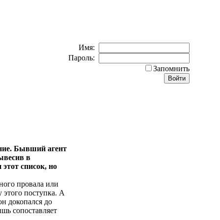
Имя:
Пароль:
Запомнить
ние. Бывший агент
ывесив в
этот список, но
ного провала или
 этого поступка. А
он докопался до
ишь сопоставляет