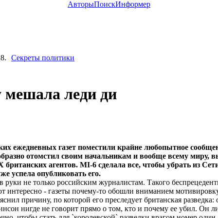
Авторы
Поиск
Информер
8.
Секреты политики
у мешала леди ди
ских ежедневных газет поместили крайне любопытное сообще
еобразно отомстил своим начальникам и вообще всему миру, в
анских агентов. МI-6 сделала все, чтобы убрать из Сети 
уже успела опубликовать его.
 руки не только российским журналистам. Такого беспрецедент
вот интересно - газеты почему-то обошли вниманием мотивировку
снил причину, по которой его преследует британская разведка: 
сон нигде не говорит прямо о том, кто и почему ее убил. Он л
чно, чтобы стать для `королевской` разведки врагом номер один.