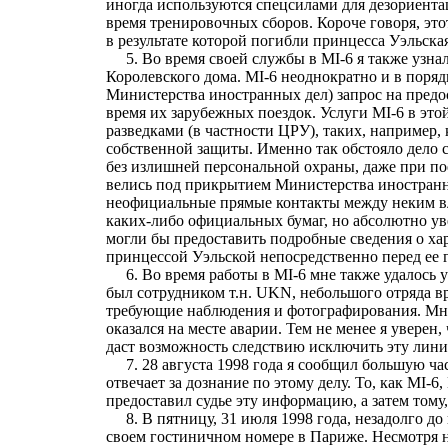
иногда используются спецсилами для дезориента
время тренировочных сборов. Короче говоря, это
в результате которой погибли принцесса Уэльска
5. Во время своей службы в MI-6 я также узнал
Королевского дома. MI-6 неоднократно и в поряд
Министерства иностранных дел) запрос на предо
время их зарубежных поездок. Услуги MI-6 в это
разведками (в частности ЦРУ), таких, например,
собственной защиты. Именно так обстояло дело с
без излишней персональной охраны, даже при пое
велись под прикрытием Министерства иностранных
неофициальные прямые контакты между неким вл
каких-либо официальных бумаг, но абсолютно ув
могли бы предоставить подробные сведения о хар
принцессой Уэльской непосредственно перед ее 
6. Во время работы в MI-6 мне также удалось у
был сотрудником т.н. UKN, небольшого отряда в
требующие наблюдения и фотографирования. Мне н
оказался на месте аварии. Тем не менее я увере
даст возможность следствию исключить эту лини
7. 28 августа 1998 года я сообщил большую час
отвечает за дознание по этому делу. То, как MI-
предоставил судье эту информацию, а затем тому, 
8. В пятницу, 31 июля 1998 года, незадолго до
своем гостиничном номере в Париже. Несмотря на