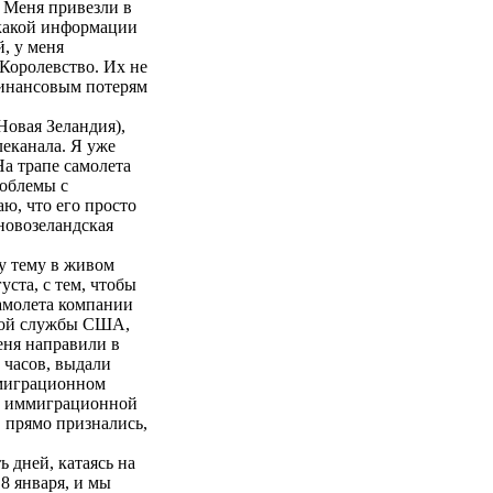
. Меня привезли в
икакой информации
й, у меня
Королевство. Их не
 финансовым потерям
Новая Зеландия),
леканала. Я уже
На трапе самолета
роблемы с
ю, что его просто
 новозеландская
ту тему в живом
ста, с тем, чтобы
амолета компании
нной службы США,
еня направили в
 часов, выдали
ммиграционном
ры иммиграционной
, прямо признались,
 дней, катаясь на
8 января, и мы