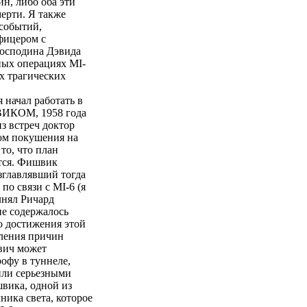
н, либо оба эти
мерти. Я также
 событий,
фицером с
господина Дэвида
ных операциях MI-
ых трагических
 начал работать в
ШВИКОМ, 1958 года
з встреч доктор
ом покушения на
то, что план
ится. Фишвик
главлявший тогда
о связи с MI-6 (я
лнял Ричард
е содержалось
о достижения этой
вления причин
вич может
офу в туннеле,
или серьезными
вика, одной из
ика света, которое