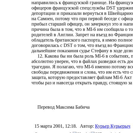
направились к французской границе. На францу
офицеров французской спецслужбы DST удерживал
депортации и приказали вернуться в Швейцарию
на Самоен, потому что при первой беседе с офиц
прибыл старший офицер, он зачеркнул это и нап
причина была в том, что в MI-6 им сообщила о т
родителей в Англии. Запрет на въезд во Францию
обладатель британского паспорта, я имею полно
договорилась с DST о том, что въезд во Францию
дальнейшие показания судье Стефану в ходе дозна
12. Какова бы ни была роль MI-6 в событиях, 
абсолютно уверен, что в файлах разведки есть д
трагедии. Я полагаю, что MI-6 именно потому вс
свободы передвижения и слова, что им есть что 
защита, которую предоставляет файлам MI-6 Акт 
чтобы раз и навсегда открыть правду, стоящую 
Перевод Максима Бабича
15 марта 2001, 12:18.
Автор:
Курьер Курьерыч