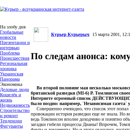
На злобу дня
Глобальные
Курьер Курьерыч
15 марта 2001, 12:1
новости
Презентации и
интервью
Проблема
По следам анонса: ком
Происшествия
Региональная
хроника
Украинская
Панорама
Экономика
Во второй половине мая несколько москов
Деловые люди
британской разведки (МI-6) Р. Томлинсон сво
Кошелёк и
Интернете огромный список ДЕЙСТВУЮЩИХ брит
жизнь
было поздно: например, `Независимая газета` 
Недвижимость
Совершенно очевидно, что список этот попал в
Строительство
провокации история разведки еще не знала. Но 
и ремонт
ведь Томлинсон вполне доходчиво и понятно объя
Тенденции
загадки гибели прицессы Дианы! Впрочем, Томлин
Фигуранты
факты и документы. Но и этого оказалось достато