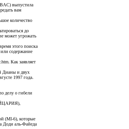
DPBAC) выпустила
редать вам
ьшое количество
ьтироваться до
вие может угрожать
ремя этого поиска
с или содержание
.htm. Как заявляет
й Дианы и двух
густе 1997 года.
по делу о гибели
ЙЦАРИЯ),
й (MI-6), которые
на Доди аль-Файеда