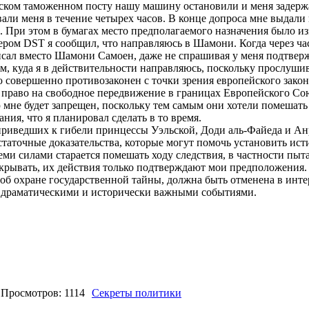
зском таможенном посту нашу машину остановили и меня задерж
и меня в течение четырех часов. В конце допроса мне выдали
. При этом в бумагах место предполагаемого назначения было 
ером DST я сообщил, что направляюсь в Шамони. Когда через час
исал вместо Шамони Самоен, даже не спрашивая у меня подтвер
ом, куда я в действительности направляюсь, поскольку прослуши
 совершенно противозаконен с точки зрения европейского закон
е право на свободное передвижение в границах Европейского Со
 мне будет запрещен, поскольку тем самым они хотели помешать
ния, что я планировал сделать в то время.
приведших к гибели принцессы Уэльской, Доди аль-Файеда и Ан
остаточные доказательства, которые могут помочь установить и
еми силами старается помешать ходу следствия, в частности пыт
скрывать, их действия только подтверждают мои предположения.
об охране государственной тайны, должна быть отменена в инте
за драматическими и исторически важными событиями.
Просмотров: 1114
Секреты политики