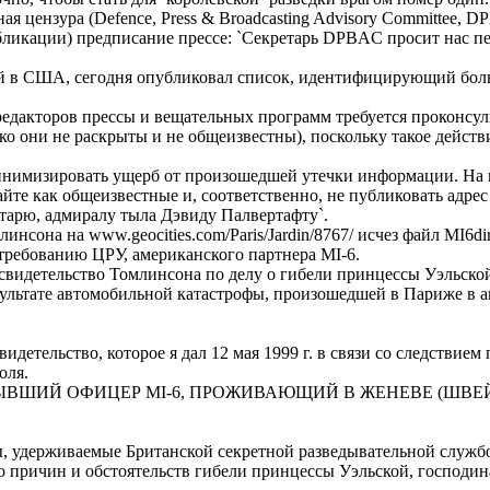
я цензура (Defence, Press & Broadcasting Advisory Committee, 
бликации) предписание прессе: `Секретарь DPBAC просит нас пе
 в США, сегодня опубликовал список, идентифицирующий бол
дакторов прессы и вещательных программ требуется проконсул
ко они не раскрыты и не общеизвестны), поскольку такое дейст
мизировать ущерб от произошедшей утечки информации. На в
айте как общеизвестные и, соответственно, не публиковать адре
ретарю, адмиралу тыла Дэвиду Палвертафту`.
сона на www.geocities.com/Paris/Jardin/8767/ исчез файл MI6dir
 требованию ЦРУ, американского партнера MI-6.
видетельство Томлинсона по делу о гибели принцессы Уэльско
ультате автомобильной катастрофы, произошедшей в Париже в ав
тельство, которое я дал 12 мая 1999 г. в связи со следствием 
оля.
ЫВШИЙ ОФИЦЕР MI-6, ПРОЖИВАЮЩИЙ В ЖЕНЕВЕ (ШВЕ
, удерживаемые Британской секретной разведывательной службо
о причин и обстоятельств гибели принцессы Уэльской, господи