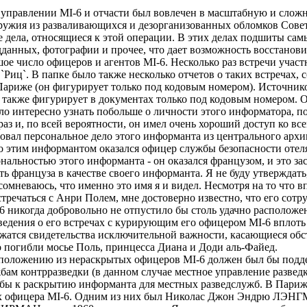
м управлении MI-6 и отчасти был вовлечен в масштабную и сло
оружия из разваливающихся и дезорганизованных обломков Сове
ые дела, относящиеся к этой операции. В этих делах подшиты са
едданных, фотографии и прочее, что дает возможность восстанови
ое число офицеров и агентов MI-6. Несколько раз встречи учас
 `Риц`. В папке было также несколько отчетов о таких встречах,
 Париже (он фигурирует только под кодовым номером). Источни
ый также фигурирует в документах только под кодовым номером. 
ло интересно узнать побольше о личности этого информатора, по
 и, по всей вероятности, он имел очень хороший доступ ко все
ебовал персональное дело этого информанта из центрального архи
что этим информантом оказался офицер службы безопасности отеля
нальностью этого информанта - он оказался французом, и это зас
ть француза в качестве своего информанта. Я не буду утверждать,
сомневаюсь, что именно это имя я и видел. Несмотря на то что в
тречаться с Анри Полем, мне достоверно известно, что его сотр
-6 никогда добровольно не отпустило бы столь удачно располож
ведения о его встречах с курирующим его офицером MI-6 вплоть
ержатся свидетельства исключительной важности, касающиеся обс
го погибли мосье Поль, принцесса Диана и Доди аль-Файед.
оложению из нераскрытых офицеров MI-6 должен был бы подде
м контрразведки (в данном случае местное управление разведки
о бы к раскрытию информанта для местных разведслужб. В Париж
х офицера MI-6. Одним из них был Николас Джон Эндрю ЛЭНГ