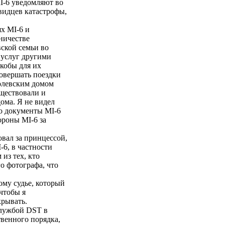
I-6 уведомляют во
евидцев катастрофы,
х MI-6 и
ничестве
ской семьи во
 услуг другими
якобы для их
совершать поездки
ролевским домом
уществовали и
ома. Я не видел
то документы MI-6
ороны MI-6 за
вал за принцессой,
6, в частности
из тех, кто
о фотографа, что
ому судье, который
 чтобы я
крывать.
службой DST в
твенного порядка,