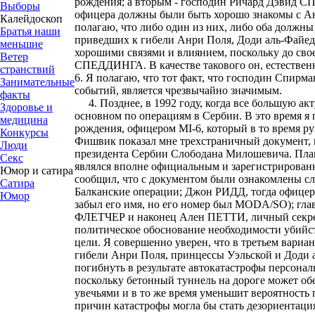
рождения; а вторым - господин Ричард Дэвид СП
Выборы
офицера должны были быть хорошо знакомы с Анри
Калейдоскоп
полагаю, что либо один из них, либо оба должны
Братья наши
приведших к гибели Анри Поля, Доди аль-Файед
меньшие
хорошими связями и влиянием, поскольку до сво
Ветер
СПЕДДИНГА. В качестве такового он, естествен
странствий
6. Я полагаю, что тот факт, что господин Спирм
Занимательные
событий, является чрезвычайно значимым.
факты
4. Позднее, в 1992 году, когда все большую акт
Здоровье и
основном по операциям в Сербии. В это время
медицина
рождения, офицером MI-6, который в то время р
Конкурсы
Фишвик показал мне трехстраничный документ,
Люди
президента Сербии Слободана Милошевича. План 
Секс
являлся вполне официальным и зарегистрированн
Юмор и сатира
сообщил, что с документом были ознакомлены
Сатира
Балканские операции; Джон РИДД, тогда офицер 
Юмор
забыл его имя, но его номер был MODA/SO); гла
ФЛЕТЧЕР и наконец Ален ПЕТТИ, личный секрет
политическое обоснование необходимости убийс
цели. Я совершенно уверен, что в третьем вариа
гибели Анри Поля, принцессы Уэльской и Доди 
погибнуть в результате автокатастрофы персона
поскольку бетонный туннель на дороге может о
увечьями и в то же время уменьшит вероятность
причин катастрофы могла бы стать дезориентаци