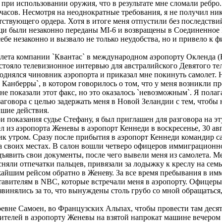
и при использовании оружия, что в результате мне сломали ребро
часов. Несмотря на неоднократные требования, я не получил н
тствующего ордера. Хотя в итоге меня отпустили без последстви
ещи были незаконно переданы MI-6 и возвращены в Соединенное 
себе незаконно и вызвало не только неудобства, но и привело к
олета компании `Квантас` в международном аэропорту Окленда (
дстояло телевизионное интервью для австралийского Девятого те
 поднялся чиновник аэропорта и приказал мне покинуть самолет. 
 Канберры`, в котором говорилось о том, что у меня возникли п
е показали этот факс, но это оказалось `невозможным`. Я полага
заговора с целью задержать меня в Новой Зеландии с тем, чтобы
йшие действия.
ои показания судье Стефану, я был приглашен для разговора на э
из аэропорта Женевы в аэропорт Кеннеди в воскресенье, 30 авгу
к утром. Сразу после прибытия в аэропорт Кеннеди командир с
 на своих местах. В салон вошли четверо офицеров иммиграцио
ъявить свои документы, после чего вывели меня из самолета. М
яли отпечатки пальцев, привязали за лодыжку к креслу на семь
жайшим рейсом обратно в Женеву. За все время пребывания в и
ставителям в NBС, которые встречали меня в аэропорту. Офице
винялись за то, что вынуждены столь грубо со мной обращаться
вне Самоен, во Французских Альпах, чтобы провести там десять
ителей в аэропорту Женевы на взятой напрокат машине вечером 