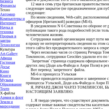
бизнеса
12 мая в семь утра британская правительственна
Финансы
следующее закрытое (не предназначенное для пу
Техно
следующее:
Автомир
По моим сведениям, Web-сайт, расположенный
Компьютеры и
офицеров [британской] разведки (MI-6).
Интернет
В уведомлении N 6 Советника по обороне от ре
Наука и
публикации такого рода подробностей (если толь
техника
человеческим жизням.
Прорыв в
Сотрудники нашей организации ищут пути мини
завтра
я прошу не интерпретировать сведения на этом с
Технологии
этого сайта без предварительного запроса к сек
Культура
Через несколько часов со страниц Ричарда Томлин
Art-Gallery
Томлинсон, сотрудники Geocities удалили его по
Афиша
`Запретная` страница содержала официальное с
Гостиная
других лиц (Доди аль-Файеда и Анри Поля) в рез
Досье
Вот перевод `запретного` файла.
Кино
MI-6 и принцесса Уэльская
Книги
Ниже приводится подписанное и заверенное свиде
Музыка
принцессы Уэльской, Доди аль-Файеда и Анри П
Образование
Я, РИЧАРД ДЖОН ЧАРЛЗ ТОМЛИНСОН, Б
Театр
НАСТОЯЩИМ ЗАЯВЛЯЮ:
Х-файлы
Армия и флот
1. Я твердо уверен, что существуют документы
Земля и
содержат новые важные свидетельства касательн
мироздание