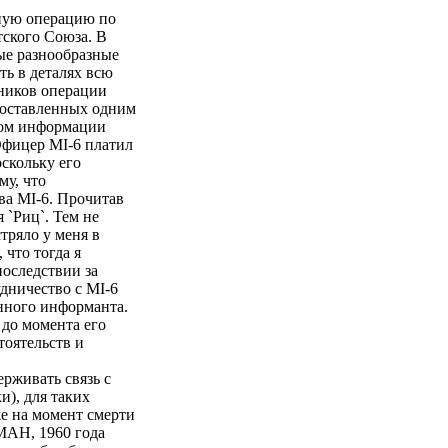
жную операцию по
тского Союза. В
мые разнообразные
ть в деталях всю
тников операции
 составленных одним
ком информации
Офицер MI-6 платил
скольку его
му, что
ва MI-6. Прочитав
 `Риц`. Тем не
тряло у меня в
 что тогда я
последствии за
удничество с MI-6
енного информанта.
 до момента его
тоятельств и
рживать связь с
), для таких
е на момент смерти
МАН, 1960 года