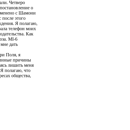
али. Четверо
 постановление о
изменено с Шамони
 после этого
ждения. Я полагаю,
вала телефон моих
одательства. Как
юза. MI-6
 мне дать
ри Поля, я
стинные причины
аясь лишить меня
 Я полагаю, что
ресах общества,