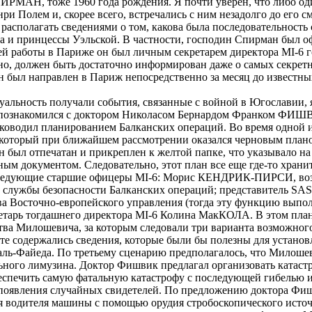
ИРМАН, тоже 1960 года рождения. Я почти уверен, что либо оди
 Полем и, скорее всего, встречались с ним незадолго до его с
 располагать сведениями о том, какова была последовательность
а и принцессы Уэльской. В частности, господин Спирман был о
ей работы в Париже он был личным секретарем директора MI-6 
но, должен быть достаточно информирован даже о самых секрет
ан был направлен в Париж непосредственно за месяц до известн
уальность получали события, связанные с войной в Югославии, я
 я познакомился с доктором Николасом Бернардом Франком ФИ
уководил планированием Балканских операций. Во время одной и
 который при ближайшем рассмотрении оказался черновым план
был отпечатан и прикреплен к желтой папке, что указывало на 
ым документом. Следовательно, этот план все еще где-то хран
 следующие старшие офицеры MI-6: Морис КЕНДРИК-ПИРСИ, воз
службы безопасности Балканских операций; представитель SAS п
ва Восточно-европейского управления (тогда эту функцию выпо
арь тогдашнего директора MI-6 Колина МакКОЛА. В этом план
тва Милошевича, за которым следовали три варианта возможног
нте содержались сведения, которые были бы полезны для устано
аль-Файеда. По третьему сценарию предполагалось, что Милоше
льного лимузина. Доктор Фишвик предлагал организовать катастр
беспечить самую фатальную катастрофу с последующей гибелью 
 появления случайных свидетелей. По предложению доктора Фиш
я водителя машины с помощью орудия стробоскопического источн