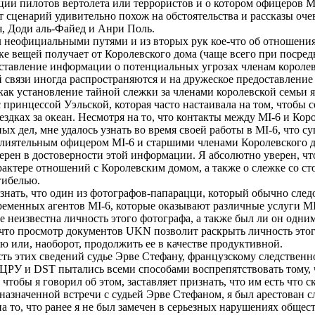
ции пилотов вертолета или террористов и о котором офицеров M
т сценарий удивительно похож на обстоятельства и рассказы оч
я, Доди аль-Файед и Анри Поль.
 неофициальными путями и из вторых рук кое-что об отношения
ке вещей получает от Королевского дома (чаще всего при посред
ставление информации о потенциальных угрозах членам королев
й связи иногда распространяются и на дружеское предоставление
 как установление тайной слежки за членами королевской семьи 
 принцессой Уэльской, которая часто настаивала на том, чтобы 
здках за океан. Несмотря на то, что контакты между MI-6 и Ко
 дел, мне удалось узнать во время своей работы в MI-6, что с
иятельным офицером MI-6 и старшими членами Королевского д
ерен в достоверности этой информации. Я абсолютно уверен, ч
актере отношений с Королевским домом, а также о слежке со ст
гибелью.
знать, что один из фотографов-папарацци, который обычно следо
ременных агентов MI-6, которые оказывают различные услуги MI-
еизвестна личность этого фотографа, а также был ли он одним 
н, что просмотр документов UKN позволит раскрыть личность этог
ю или, наоборот, продолжить ее в качестве продуктивной.
ть этих сведений судье Эрве Стефану, французскому следственн
6, ЦРУ и DST пытались всеми способами воспрепятствовать тому,
чтобы я говорил об этом, заставляет признать, что им есть что с
 назначенной встречи с судьей Эрве Стефаном, я был арестован 
 то, что ранее я не был замечен в серьезных нарушениях общес