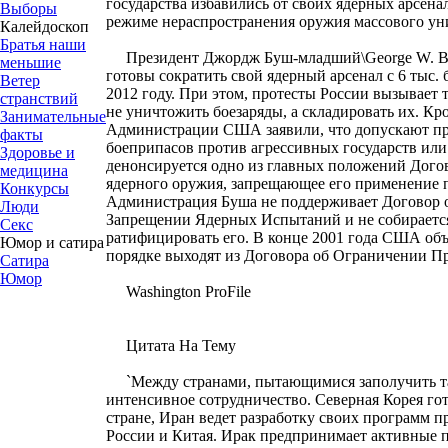
государства избавились от своих ядерных арсенал
Выборы
режиме нераспространения оружия массового ун
Калейдоскоп
Братья наши
Президент Джордж Буш-младший\George W. Bus
меньшие
готовы сократить свой ядерный арсенал с 6 тыс. бо
Ветер
2012 году. При этом, протесты России вызывает
странствий
не уничтожить боезаряды, а складировать их. Кр
Занимательные
Администрации США заявили, что допускают п
факты
боеприпасов против агрессивных государств или
Здоровье и
денонсируется одно из главных положений Дого
медицина
ядерного оружия, запрещающее его применение п
Конкурсы
Администрация Буша не поддерживает Договор
Люди
Запрещении Ядерных Испытаний и не собираетс
Секс
ратифицировать его. В конце 2001 года США объ
Юмор и сатира
порядке выходят из Договора об Ограничении П
Сатира
Юмор
Washington ProFile
Цитата На Тему
`Между странами, пытающимися заполучить та
интенсивное сотрудничество. Северная Корея го
стране, Иран ведет разработку своих программ 
России и Китая. Ирак предпринимает активные 