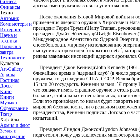
бизнеса
арсеналами оружия массового уничтожения.
Финансы
Техно
После окончания Второй Мировой войны и осо
Автомир
применения ядерного оружия в Хиросиме и Нагас
Компьютеры и
президент Гарри Трумэн\Harry Truman, руководи
Интернет
президент Дуайт Эйзенхауэр\Dwight Eisenhower (
Наука и
Международное Агентство по Ядерной Энергии,
техника
способствовать мирному использованию энергии 
Прорыв в
выступил автором идеи `открытого неба`, котора
завтра
режим взаимных инспекций ядерных арсеналов
Технологии
Культура
Президент Джон Кеннеди\John Kennedy (1961-1
Art-Gallery
ближайшее время в `ядерный клуб` (в число дер
Афиша
оружием, тогда входили США, СССР, Великобрит
Гостиная
15 или 20 государств. Кеннеди заявил: `Я прошу 
Досье
что означает иметь страшное оружие в столь разн
Кино
больших, стабильных и нестабильных, ответствен
Книги
Если это произойдет, то нельзя будет говорить н
Музыка
мировой безопасности, ни о реальном разоружени
Образование
президентства, Кеннеди подписал Договор о ча
Театр
испытаний.
Х-файлы
Армия и флот
Президент Линдон Джонсон\Lyndon Johnsosn (
Земля и
подготовил почву для заключения многосторонне
мироздание