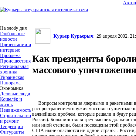
Авто
На злобу дня
Глобальные
Курьер Курьерыч
29 апреля 2002, 21:
новости
Презентации и
интервью
Проблема
Как президенты бороли
Происшествия
Региональная
массового уничтожени
хроника
Украинская
Панорама
Экономика
Деловые люди
Кошелёк и
Вопросы контроля за ядерными и ракетными в
жизнь
распространением оружия массового уничтожени
Недвижимость
важнейших проблем, которые решали и будут р
Строительство
Россия). Большинство встреч высших должностны
и ремонт
или иной степени, были посвящены этой проблем
Тенденции
США ныне опасаются ни одной страны - России
Фигуранты
числом ракет и атомных бомб, а многих стран,