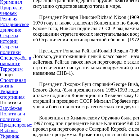
нераспространении ядерного оружия. Фактически
Криминал
ситуацию существовавшую тогда в мире.
Природа и
человек
Президент Ричард Никсон\Richard Nixon (1969-
Религия
1970 году и также заключил Конвенцию по биол
Ротарианское
Кроме того, Никсон подписал с СССР ряд важны
движение
сокращении стратегических наступательных во
Секреты
об Ограничении противоракетной обороны (1972
истории
Секреты
Президент Рональд Рейган\Ronald Reagan (1981
политики
Договор, уничтоживший целый класс ракет - наз
Спецслужбы в
действия. Рейган также начал переговоры о зак
смокинге
стратегических наступательных вооружений (по
Терроризм
названием СНВ-1).
Спорт
Спортивная
Президент Джордж Буш-старший\George Bush, 
жизнь
Белого Дома, (был президентом в 1989-1993 года
Украина
а также подписал Конвенцию по Химическому О
спортивная
старший и президент СССР Михаил Горбачев пр
Политика
уровня боеготовности стратегических сил двух с
Зарубежье
Политика и
Конвенция по Химическому Оружию была рат
политики
1997 году, при президенте Билле Клинтоне\Bill Cl
Приднепровье:
провел ряд переговоров с Северной Кореей, с це
Выборы
ядерные программы. Кроме того, он способствова
Украина: