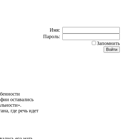
Имя:
Пароль:
Запомнить
обенности
рафии оставались
альности».
на, где речь идет
ались его мать,