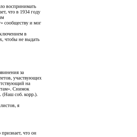
ало воспринимать
ет, что в 1934 году
ым
» сообществу и мог
аключением в
х, чтобы не выдать
винения за
летов, участвующих
сутствующий на
стам». Снимок
(Наш соб. корр.).
листов, я
признает, что он