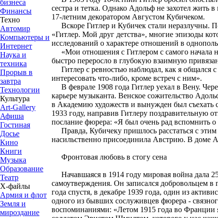
бизнеса
сестра и тетка. Однако Адольф не захотел жить в
Финансы
17-летним декоратором Августом Кубичеком.
Техно
Вскоре Гитлер и Кубичек стали неразлучны. По
Автомир
«Гитлер. Мой друг детства», многие эпизоды кот
Компьютеры и
исследований о характере отношений в однополы
Интернет
«Мои отношения с Гитлером с самого начала но
Наука и
быстро переросло в глубокую взаимную привязан
техника
Гитлер с ревностью наблюдал, как я общался с 
Прорыв в
интересовать что-либо, кроме встреч с ним».
завтра
В феврале 1908 года Гитлер уехал в Вену. Чере
Технологии
карьере музыканта. Венское сожительство Адольф
Культура
в Академию художеств и вынужден был съехать с
Art-Gallery
1933 году, направив Гитлеру поздравительную от
Афиша
послание фюрера: «Я был очень рад вспомнить о
Гостиная
Правда, Кубичеку пришлось расстаться с этим и
Досье
насильственно присоединила Австрию. В доме Ав
Кино
Книги
Фронтовая любовь в стогу сена
Музыка
Образование
Начавшаяся в 1914 году мировая война дала 25
Театр
самоутверждения. Он записался добровольцем в г
Х-файлы
года спустя, в декабре 1939 года, один из акт
Армия и флот
одного из бывших сослуживцев фюрера - связног
Земля и
воспоминаниями: «Летом 1915 года во Франции я
мироздание