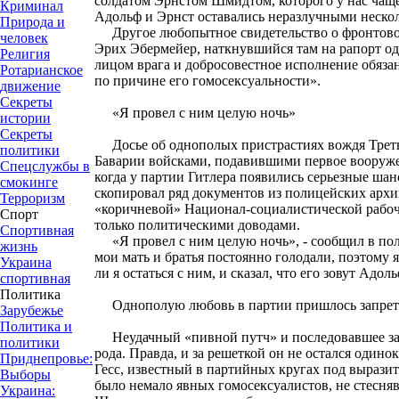
солдатом Эрнстом Шмидтом, которого у нас чаще
Криминал
Адольф и Эрнст оставались неразлучными нескол
Природа и
Другое любопытное свидетельство о фронтовой
человек
Эрих Эбермейер, наткнувшийся там на рапорт од
Религия
лицом врага и добросовестное исполнение обяза
Ротарианское
по причине его гомосексуальности».
движение
Секреты
«Я провел с ним целую ночь»
истории
Секреты
Досье об однополых пристрастиях вождя Третьег
политики
Баварии войсками, подавившими первое вооруже
Спецслужбы в
когда у партии Гитлера появились серьезные шан
смокинге
скопировал ряд документов из полицейских архи
Терроризм
«коричневой» Национал-социалистической рабоч
Спорт
только политическими доводами.
Спортивная
«Я провел с ним целую ночь», - сообщил в поли
жизнь
мои мать и братья постоянно голодали, поэтому я
Украина
ли я остаться с ним, и сказал, что его зовут Ад
спортивная
Политика
Однополую любовь в партии пришлось запрет
Зарубежье
Политика и
Неудачный «пивной путч» и последовавшее зак
политики
рода. Правда, и за решеткой он не остался один
Приднепровье:
Гесс, известный в партийных кругах под вырази
Выборы
было немало явных гомосексуалистов, не стесня
Украина: