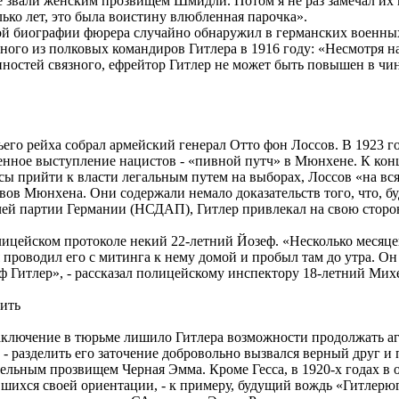
 звали женским прозвищем Шмидли. Потом я не раз замечал их 
ько лет, это была воистину влюбленная парочка».
 биографии фюрера случайно обнаружил в германских военных
ного из полковых командиров Гитлера в 1916 году: «Несмотря на
нностей связного, ефрейтор Гитлер не может быть повышен в чи
о рейха собрал армейский генерал Отто фон Лоссов. В 1923 го
нное выступление нацистов - «пивной путч» в Мюнхене. К конц
сы прийти к власти легальным путем на выборах, Лоссов «на вс
вов Мюнхена. Они содержали немало доказательств того, что, б
ей партии Германии (НСДАП), Гитлер привлекал на свою сторо
цейском протоколе некий 22-летний Йозеф. «Несколько месяцев
 проводил его с митинга к нему домой и пробыл там до утра. Он
ольф Гитлер», - рассказал полицейскому инспектору 18-летний Мих
ить
лючение в тюрьме лишило Гитлера возможности продолжать аг
ок - разделить его заточение добровольно вызвался верный друг 
тельным прозвищем Черная Эмма. Кроме Гесса, в 1920-х годах в
вшихся своей ориентации, - к примеру, будущий вождь «Гитлерю