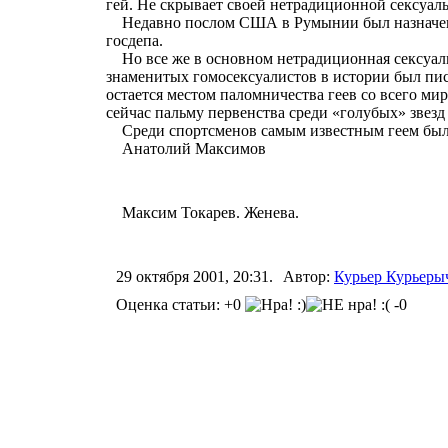
гей. Не скрывает своей нетрадиционной сексуал
Недавно послом США в Румынии был назначен «г
госдепа.
Но все же в основном нетрадиционная сексуальн
знаменитых гомосексуалистов в истории был пис
остается местом паломничества геев со всего м
сейчас пальму первенства среди «голубых» звез
Среди спортсменов самым известным геем был 
Анатолий Максимов
Максим Токарев. Женева.
29 октября 2001, 20:31.
Автор:
Курьер Курьеры
Оценка статьи: +0
-0