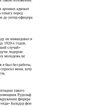
в таком положении.
 архивах адвокат
 отвагу перед
не до унтер-офицера
ду он командовал в
у 1920-х годов,
який случай»
удучи лидером
ну молодежь не
 я был без работы,
 спросил меня, хочу
ель.
итацию такого
и помощник Рудольф
 окружении фюрера
генда» Бальдур фон