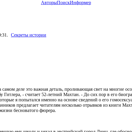
Авторы
Поиск
Информер
:31.
Секреты истории
самом деле это важная деталь, проливающая свет на многие ос
бу Гитлера, - считает 52-летний Махтан. - До сих пор в его биог
оторые я попытался именно на основе сведений о его гомосексу
иков предлагает читателям несколько отрывков из книги Махта
 жизни бесноватого фюрера.
шую ему школу и уехал в австрийский город Линц, где обоснов