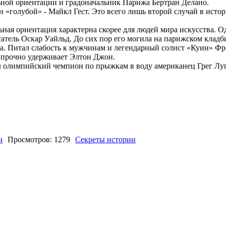
ьной ориентации и градоначальник Парижа Бертран Делано.
олубой» - Майкл Гест. Это всего лишь второй случай в истор
ая ориентация характерна скорее для людей мира искусства. О
атель Оскар Уайльд. До сих пор его могила на парижском клад
ира. Питал слабость к мужчинам и легендарный солист «Куин» Ф
д прочно удерживает Элтон Джон.
олимпийский чемпион по прыжкам в воду американец Грег Луг
ч
Просмотров: 1279
Секреты истории