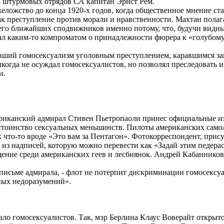
- штурмовых отрядов СА капитан Эрнст Рем.
ожство до конца 1920-х годов, когда общественное мнение ст
ак преступление против морали и нравственности. Махтан полага
 его ближайших сподвижников именно потому, что, будучи видн
ал каким-то компроматом о принадлежности фюрера к «голубому
вший гомосексуализм уголовным преступлением, каравшимся з
когда не осуждал гомосексуалистов, но позволял преследовать и
и.
анский адмирал Стивен Пьетропаоли принес официальные из
стоинство сексуальных меньшинств. Пилоты американских само
х что-то вроде «Это вам за Пентагон». Фотокорреспондент, при
у из надписей, которую можно перевести как «Задай этим педера
ение среди американских геев и лесбиянок. Андрей Кабанников. 
исьме адмирала, - флот не потерпит дискриминации гомосексуа
ных недоразумений».
 гомосексуалистов. Так, мэр Берлина Клаус Воверайт открыто 