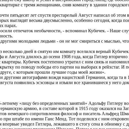
 квартирке с тремя женщинами, сняв комнату в здании городского
чти пятьдесят лет спустя престарелый Август написал об этом
орых выглядят весьма двусмысленно, особенно сегодня, когда по
х парах.
сили отпечаток необычности, - вспоминал Кубичек. - Наше слу
ность.
другими молодыми людьми - он не мог смириться с мыслью, что
з несколько дней в снятую им комнату вселился верный Кубичек
а и Августа длилось до осени 1908 года, когда Гитлер вторичн
 квартиры. Кубичек постепенно утратил с ним связь и напомнил 
крытку по поводу победы его партии на выборах в рейхстаг. И 
 друге, с которым прошли лучшие годы моей жизни».
 другими автографами вождя нацистской Германии, когда та в 
густа появились эсэсовцы и изъяли все хранившиеся у него до
-летнему «лицу без определенных занятий» Адольфу Гитлеру во
ерманскую армию, в составе которой в 1915 году оказался на За
ивистов немецкого сопротивления философ и писатель Альфред Шм
о при штабе по имени Ганс Менд. Тот поделился с ним откров
 впервые увидел Гитлера, лежавшего в стогу сена в обнимку с