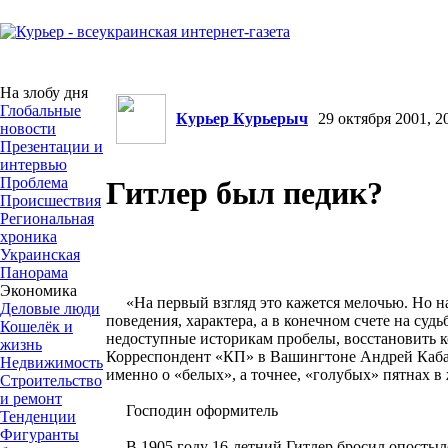
На злобу дня
Глобальные
Курьер Курьерыч
29 октября 2001, 20
новости
Презентации и
интервью
Проблема
Гитлер был педик?
Происшествия
Региональная
хроника
Украинская
Панорама
Экономика
«На первый взгляд это кажется мелочью. Но на 
Деловые люди
поведения, характера, а в конечном счете на судь
Кошелёк и
недоступные историкам пробелы, восстановить к
жизнь
Корреспондент «КП» в Вашингтоне Андрей Кабанн
Недвижимость
именно о «белых», а точнее, «голубых» пятнах в
Строительство
и ремонт
Господин оформитель
Тенденции
Фигуранты
В 1905 году 16-летний Гитлер бросил опостылев