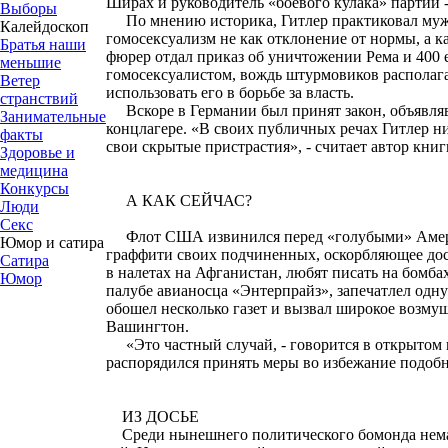
Ширах и руководитель «боевого кулака» партии 
Выборы
По мнению историка, Гитлер практиковал мужел
Калейдоскоп
гомосексуализм не как отклонение от нормы, а к
Братья наши
фюрер отдал приказ об уничтожении Рема и 400
меньшие
гомосексуалистом, вождь штурмовиков располаг
Ветер
использовать его в борьбе за власть.
странствий
Вскоре в Германии был принят закон, объявля
Занимательные
концлагере. «В своих публичных речах Гитлер ни
факты
свои скрытые пристрастия», - считает автор книг
Здоровье и
медицина
Конкурсы
А КАК СЕЙЧАС?
Люди
Секс
Флот США извинился перед «голубыми» Америк
Юмор и сатира
граффити своих подчиненных, оскорбляющее до
Сатира
в налетах на Афганистан, любят писать на бомба
Юмор
палубе авианосца «Энтерпрайз», запечатлел одн
обошел несколько газет и вызвал широкое возмущ
Вашингтон.
«Это частный случай, - говорится в открытом п
распорядился принять меры во избежание подоб
ИЗ ДОСЬЕ
Среди нынешнего политического бомонда немало