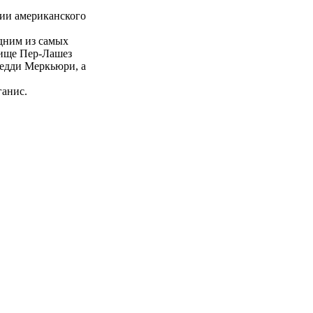
ии американского
дним из самых
бище Пер-Лашез
редди Меркьюри, а
анис.