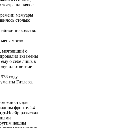
 театра на паях с
 времени мемуары
явилось столько
чайное знакомство
 меня могло
, мечтавший о
о провалил экзамены
ему о себе лишь в
получил ответное
1938 году
кументы Гитлера.
зможность для
падном фронте. 24
идт-Ноейр разыскал
енными
 другим нашим