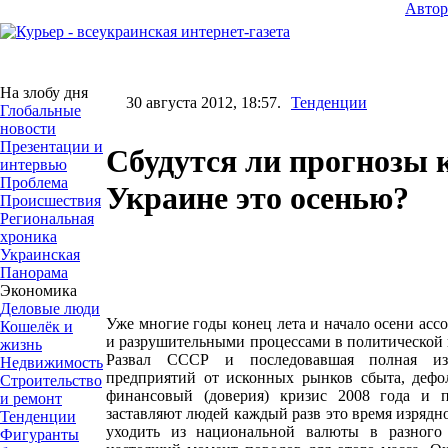
Авто
На злобу дня
30 августа 2012, 18:57.
Тенденции
Глобальные
новости
Презентации и
Сбудутся ли прогнозы 
интервью
Проблема
Украине это осенью?
Происшествия
Региональная
хроника
Украинская
Панорама
Экономика
Деловые люди
Уже многие годы конец лета и начало осени ас
Кошелёк и
и разрушительными процессами в политической 
жизнь
Развал СССР и последовавшая полная изо
Недвижимость
предприятий от исконных рынков сбыта, дефол
Строительство
финансовый (доверия) кризис 2008 года и п
и ремонт
заставляют людей каждый разв это время изрядн
Тенденции
уходить из национальной валюты в разного
Фигуранты