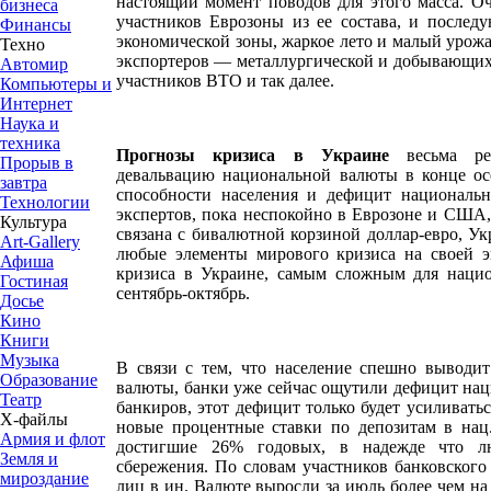
настоящий момент поводов для этого масса. О
бизнеса
участников Еврозоны из ее состава, и послед
Финансы
экономической зоны, жаркое лето и малый урож
Техно
экспортеров — металлургической и добывающих 
Автомир
участников ВТО и так далее.
Компьютеры и
Интернет
Наука и
техника
Прогнозы кризиса в Украине
весьма ре
Прорыв в
девальвацию национальной валюты в конце ос
завтра
способности населения и дефицит националь
Технологии
экспертов, пока неспокойно в Еврозоне и США, 
Культура
связана с бивалютной корзиной доллар-евро, Ук
Art-Gallery
любые элементы мирового кризиса на своей э
Афиша
кризиса в Украине, самым сложным для наци
Гостиная
сентябрь-октябрь.
Досье
Кино
Книги
Музыка
В связи с тем, что население спешно выводит
Образование
валюты, банки уже сейчас ощутили дефицит на
Театр
банкиров, этот дефицит только будет усиливатьс
Х-файлы
новые процентные ставки по депозитам в нац.
Армия и флот
достигшие 26% годовых, в надежде что л
Земля и
сбережения. По словам участников банковского 
мироздание
лиц в ин. Валюте выросли за июль более чем на