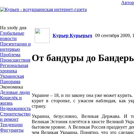
Авто
На злобу дня
Глобальные
Курьер Курьерыч
09 сентября 2009, 1
новости
Презентации и
интервью
Проблема
От бандуры до Бандер
Происшествия
Региональная
хроника
Украинская
Панорама
Экономика
Деловые люди
Украине – 18, и по закону она уже может курить
Кошелёк и
курит в сторонке, с ужасом наблюдая, как ук
жизнь
страну.
Недвижимость
Строительство
Украина, безусловно, Великая Держава. И т
и ремонт
Великая Эстония плетётся в хвосте Великой Укр
Тенденции
бытовом уровне. А Великая Россия празднует ден
Фигуранты
чем Великая Украина. Понятно, что это сделано