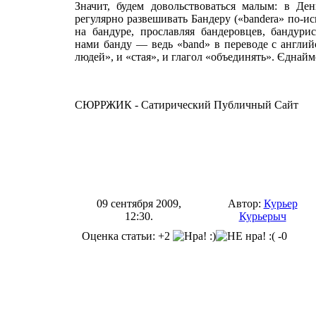
Значит, будем довольствоваться малым: в Де
регулярно развешивать Бандеру («bandera» по-и
на бандуре, прославляя бандеровцев, бандури
нами банду — ведь «band» в переводе с английс
людей», и «стая», и глагол «объединять». Єднайм
СЮРРЖИК - Сатирический Публичный Сайт
09 сентября 2009,
Автор:
Курьер
12:30.
Курьерыч
Оценка статьи: +2
-0