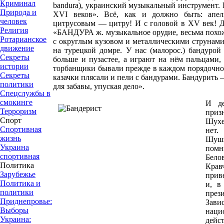
Криминал
bandura), украинский музыкальный инструмент. 
Природа и
XVI веков». Всё, как и должно быть: апе
человек
цитрусовым — цитру! И с головой в XV век! Д
Религия
«БАНДУРА ж. музыкальное орудие, весьма похож
Ротарианское
с округлым кузовом и металлическими струнами
движение
на турецкой домре. У нас (малорос.) бандурой 
Секреты
больше и пузастее, а играют на нём пальцами,
истории
торбанщики бывали прежде в каждом порядочно
Секреты
казачки плясали и пели с бандурами. Бандурить 
политики
для забавы, упуская дело».
Спецслужбы в
смокинге
И д
Терроризм
приз
Спорт
Шухе
Спортивная
нет
жизнь
Шушк
Украина
помн
спортивная
Бело
Политика
Крав
Зарубежье
прив
Политика и
и, в
политики
прези
Приднепровье:
Зав
Выборы
нац
Украина:
дейс