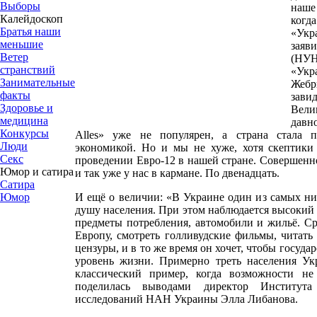
Выборы
наше
Калейдоскоп
когд
Братья наши
«Укр
меньшие
заяв
Ветер
(НУ
странствий
«Укр
Занимательные
Жебр
факты
зав
Здоровье и
Вели
медицина
давн
Конкурсы
Alles» уже не популярен, а страна стала 
Люди
экономикой. Но и мы не хуже, хотя скептик
Секс
проведении Евро-12 в нашей стране. Совершенно
Юмор и сатира
и так уже у нас в кармане. По двенадцать.
Сатира
И ещё о величии: «В Украине один из самых н
Юмор
душу населения. При этом наблюдается высокий 
предметы потребления, автомобили и жильё. Ср
Европу, смотреть голливудские фильмы, читать 
цензуры, и в то же время он хочет, чтобы госуд
уровень жизни. Примерно треть населения У
классический пример, когда возможности н
поделилась выводами директор Институт
исследований НАН Украины Элла Либанова.