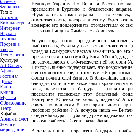
бизнеса
Великую Украину. Но Великая Россия пошла
Финансы
президента в Бурятию, в буддистские дацаны,
Техно
«Руководитель такой страны — это человек,
Автомир
ответственность, которая другому будет оче
Компьютеры и
всемерно его поддерживать, отождествляя со св
Интернет
— сказал Пандито Хамбо-лама Аюшеев.
Наука и
техника
Белую тару после праздничного застолья
Прорыв в
выбрасывать, буряты у нас в стране тоже есть, 
завтра
вслед за Ехануровым весьма заманчиво, но это 
Технологии
президент явно за пазухой у Бога. Убогий, да-да
Культура
не задумывается о 140-тысячелетней истории 
Art-Gallery
Виктор Ющенко подчёркивает, что возрождение
Афиша
святым долгом перед потомками: «Я провозгла
Гостиная
фонда почитателей бандур. В ближайшие дни я 
Досье
бандуристы испокон веков были хранителями н
Кино
воля, казачество и бандура — понятия ро
Книги
президента поддержат этот бандурный фо
Музыка
Екатерину Ющенко не забыли, надеюсь? А кт
Образование
совета по вопросам благотворительности пр
Театр
любовью ребёнка»? А дочурка наша — Витал
Х-файлы
фонда «Бандура — губа не дура» в надёжных рук
Армия и флот
не сомневайтесь! То есть, раздербанят.
Земля и
мироздание
А теперь пришла пора взять бандуру в надё