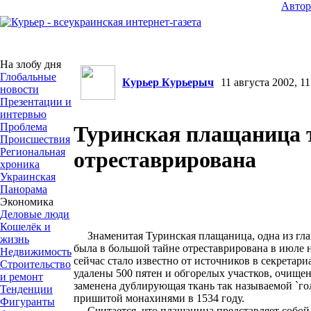
Авто
На злобу дня
Глобальные
Курьер Курьерыч
11 августа 2002, 11
новости
Презентации и
интервью
Проблема
Туринская плащаница 
Происшествия
Региональная
отреставрирована
хроника
Украинская
Панорама
Экономика
Деловые люди
Кошелёк и
Знаменитая Туринская плащаница, одна из гла
жизнь
была в большой тайне отреставрирована в июле 
Недвижимость
сейчас стало известно от источников в секретар
Строительство
удалены 500 пятен и обгорелых участков, очищен
и ремонт
заменена дублирующая ткань так называемой `го
Тенденции
пришитой монахинями в 1534 году.
Фигуранты
Считается, что плащаница представляет собой 