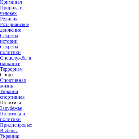
Криминал
Природа и
человек
Религия
Ротарианское
движение
Секреты
истории
Секреты
политики
Спецслужбы в
смокинге
Терроризм
Спорт
Спортивная
жизнь
Украина
спортивная
Политика
Зарубежье
Политика и
политики
Приднепровье:
Выборы
Украина: