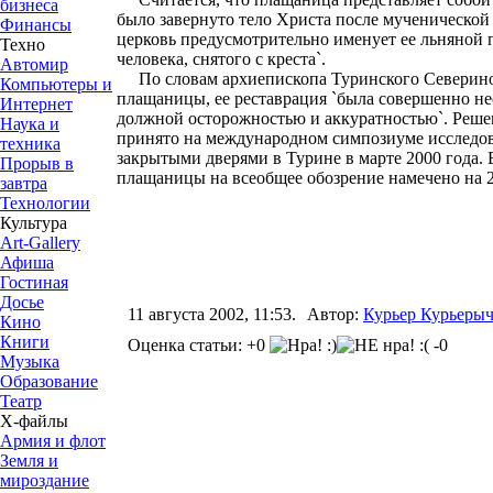
бизнеса
было завернуто тело Христа после мученической
Финансы
церковь предусмотрительно именует ее льняной 
Техно
человека, снятого с креста`.
Автомир
По словам архиепископа Туринского Северино 
Компьютеры и
плащаницы, ее реставрация `была совершенно не
Интернет
должной осторожностью и аккуратностью`. Реше
Наука и
принято на международном симпозиуме исследов
техника
закрытыми дверями в Турине в марте 2000 года.
Прорыв в
плащаницы на всеобщее обозрение намечено на 2
завтра
Технологии
Культура
Art-Gallery
Афиша
Гостиная
Досье
11 августа 2002, 11:53.
Автор:
Курьер Курьеры
Кино
Книги
Оценка статьи: +0
-0
Музыка
Образование
Театр
Х-файлы
Армия и флот
Земля и
мироздание