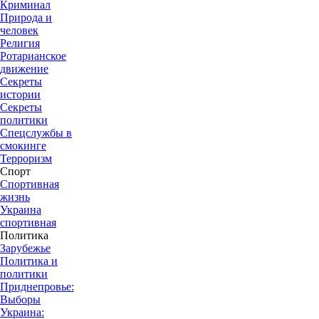
Криминал
Природа и
человек
Религия
Ротарианское
движение
Секреты
истории
Секреты
политики
Спецслужбы в
смокинге
Терроризм
Спорт
Спортивная
жизнь
Украина
спортивная
Политика
Зарубежье
Политика и
политики
Приднепровье:
Выборы
Украина: