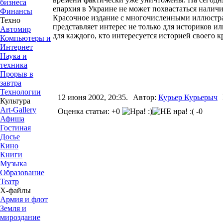
бизнеса
епархия в Украине не может похвастаться налич
Финансы
Красочное издание с многочисленными иллюстр
Техно
представляет интерес не только для историков и
Автомир
для каждого, кто интересуется историей своего к
Компьютеры и
Интернет
Наука и
техника
Прорыв в
завтра
Технологии
12 июня 2002, 20:35.
Автор:
Курьер Курьерыч
Культура
Art-Gallery
Оценка статьи: +0
-0
Афиша
Гостиная
Досье
Кино
Книги
Музыка
Образование
Театр
Х-файлы
Армия и флот
Земля и
мироздание