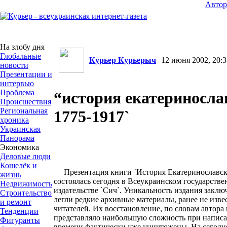
Авто
На злобу дня
Глобальные
Курьер Курьерыч
12 июня 2002, 20:3
новости
Презентации и
интервью
Проблема
“история екатериносла
Происшествия
Региональная
1775-1917`
хроника
Украинская
Панорама
Экономика
Деловые люди
Кошелёк и
Презентация книги `История Екатеринославско
жизнь
состоялась сегодня в Всеукраинском государст
Недвижимость
издательстве `Сич`. Уникальность издания заключа
Строительство
легли редкие архивные материалы, ранее не изв
и ремонт
читателей. Их восстановление, по словам автора
Тенденции
представляло наибольшую сложность при написан
Фигуранты
времени фактически уже уничтожены. На сегодн