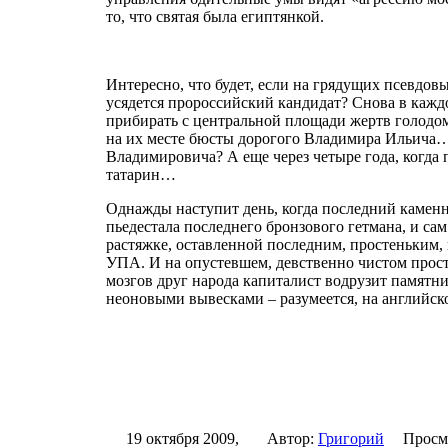
то, что святая была египтянкой.
Интересно, что будет, если на грядущих псевдов
усядется пророссийский кандидат? Снова в кажд
прибирать с центральной площади жертв голодо
на их месте бюсты дорогого Владимира Ильича… 
Владимировича? А еще через четыре года, когда 
татарин…
Однажды наступит день, когда последний камен
пьедестала последнего бронзового гетмана, и са
растяжке, оставленной последним, простеньким,
УПА. И на опустевшем, девственно чистом прос
мозгов друг народа капиталист водрузит памятн
неоновыми вывесками – разумеется, на английск
19 октября 2009,
Автор:
Григорий
Просм