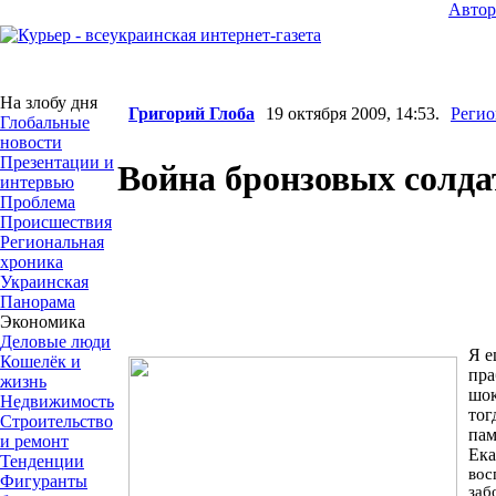
Авто
На злобу дня
Григорий Глоба
19 октября 2009, 14:53.
Регио
Глобальные
новости
Презентации и
Война бронзовых солда
интервью
Проблема
Происшествия
Региональная
хроника
Украинская
Панорама
Экономика
Деловые люди
Я е
Кошелёк и
пра
жизнь
шо
Недвижимость
тог
Строительство
пам
и ремонт
Ека
Тенденции
вос
Фигуранты
заб