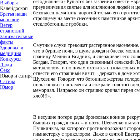
сегодняшнего? Рушатся без зазрения совести «вр
Выборы
преувеличения святые для миллионов людей и ц
Калейдоскоп
безопасен памятник, дорогой только его прототипу
Братья наши
строящему на месте снесенных памятников архи
меньшие
стеклобетонные гробики.
Ветер
странствий
Занимательные
факты
Смутные слухи тревожат растерянное население. 
Здоровье и
что в бурные ночи, в шуме дождя и блеске молни
медицина
границу Медный Всадник, и сдерживает его соше
Конкурсы
Богдан. Говорят, что один снесенный сельский Л
Люди
металлолома и по ночам охотится на классовых в
Секс
отвести его страшный визит – держать в доме хо
Юмор и сатира
Шухевича. Говорят, что бетонные жертвы голодо
Сатира
ночь сошли с постамента и сожрали толстого деп
Юмор
мемориал. Напрасно он страшно кричал перед см
хлеб!!!».
В несущие потери ряды бронзовых воинов рекру
бывших гражданских – и поэта Шевченко пытаютс
Пушкиным, на которого противоположная сторон
гимнастерку с триколором. Даже в святой Екате
управления бдительные умы видят «агрессию мос