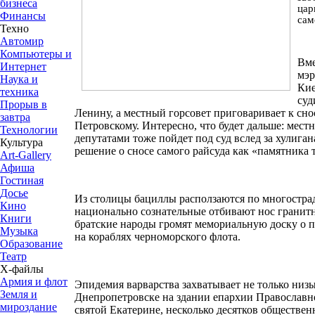
бизнеса
цар
Финансы
сам
Техно
Автомир
Компьютеры и
Вме
Интернет
мэр
Наука и
Кие
техника
суд
Прорыв в
Ленину, а местный горсовет приговаривает к сн
завтра
Петровскому. Интересно, что будет дальше: мес
Технологии
депутатами тоже пойдет под суд вслед за хулига
Культура
решение о сносе самого райсуда как «памятника
Art-Gallery
Афиша
Гостиная
Досье
Из столицы бациллы расползаются по многострад
Кино
национально сознательные отбивают нос гранитн
Книги
братские народы громят мемориальную доску о п
Музыка
на кораблях черноморского флота.
Образование
Театр
Х-файлы
Армия и флот
Эпидемия варварства захватывает не только низы
Земля и
Днепропетровске на здании епархии Православн
мироздание
святой Екатерине, несколько десятков обществен