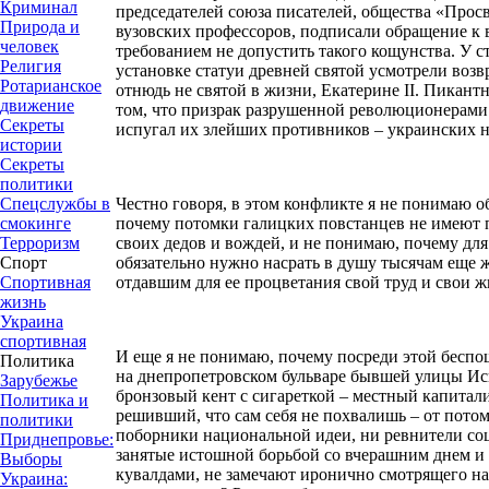
Криминал
председателей союза писателей, общества «Прос
Природа и
вузовских профессоров, подписали обращение к в
человек
требованием не допустить такого кощунства. У ст
Религия
установке статуи древней святой усмотрели воз
Ротарианское
отнюдь не святой в жизни, Екатерине
II
. Пикантн
движение
том, что призрак разрушенной революционерам
Секреты
испугал их злейших противников – украинских 
истории
Секреты
политики
Честно говоря, в этом конфликте я не понимаю 
Спецслужбы в
почему потомки галицких повстанцев не имеют п
смокинге
своих дедов и вождей, и
не понимаю, почему дл
Терроризм
обязательно нужно насрать в душу тысячам еще 
Спорт
отдавшим для ее процветания свой труд и свои 
Спортивная
жизнь
Украина
спортивная
И еще я не понимаю, почему посреди этой бесп
Политика
на днепропетровском бульваре бывшей улицы И
Зарубежье
бронзовый кент с сигареткой – местный капитал
Политика и
решивший, что сам себя не похвалишь – от пото
политики
поборники национальной идеи, ни ревнители со
Приднепровье:
занятые истошной борьбой со вчерашним днем и
Выборы
кувалдами, не замечают иронично смотрящего на
Украина: