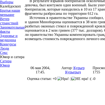
В результате взрывов боеприпасов осколочные 
Выборы
девочка, был контужен один военный. Были уни
Калейдоскоп
боеприпасов, которые находились в 10 из 17 хра
Братья наши
фрагменты разбросаны по территории 612 га.
меньшие
Источник в правительстве Украины сообщил, 
Ветер
и здания Минобороны оценивается в 38 млн гриве
странствий
разбитых оконных стекол и поврежденной кровл
Занимательные
оценивается в 2 млн гривен (377 тыс. долларов). 
факты
ли правительство Украины компенсировать гра
Здоровье и
возмещать стоимость поврежденного личного им
медицина
Конкурсы
Люди
Секс
Юмор и сатира
Сатира
Юмор
06 мая 2004,
Автор:
Курьер
Просмо
17:45.
Курьерыч
1755
Оценка статьи: +0
-0