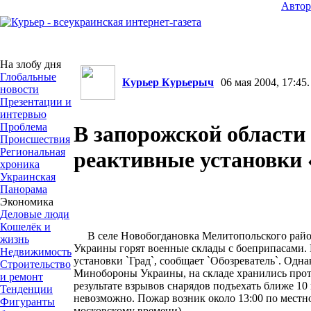
Авто
На злобу дня
Глобальные
Курьер Курьерыч
06 мая 2004, 17:45.
новости
Презентации и
интервью
Проблема
В запорожской области
Происшествия
Региональная
реактивные установки 
хроника
Украинская
Панорама
Экономика
Деловые люди
Кошелёк и
В селе Новобогдановка Мелитопольского райо
жизнь
Украины горят военные склады с боеприпасами.
Недвижимость
установки `Град`, сообщает `Обозреватель`. Одн
Строительство
Минобороны Украины, на складе хранились прот
и ремонт
результате взрывов снарядов подъехать ближе 10
Тенденции
невозможно. Пожар возник около 13:00 по местн
Фигуранты
московскому времени).