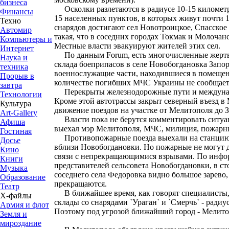
бизнеса
Осколки разлетаются в радиусе 10-15 километро
Финансы
15 населенных пунктов, в которых живут почти 1
Техно
снарядов достигают сел Новотроицкое, Спасское
Автомир
такая, что в соседних городах Токмак и Молочан
Компьютеры и
Местные власти эвакуируют жителей этих сел.
Интернет
По данным Forum, есть многочисленные жертв
Наука и
склада боеприпасов в селе Новобогдановка Запо
техника
военнослужащие части, находившиеся в помещен
Прорыв в
количестве погибших МЧС Украины не сообщает
завтра
Перекрыты железнодорожные пути и междунаро
Технологии
Кроме этой автотрассы закрыт северный въезд в
Культура
движение поездов на участке от Мелитополя до 
Art-Gallery
Власти пока не берутся комментировать ситуа
Афиша
выехал мэр Мелитополя, МЧС, милиция, пожарн
Гостиная
Противопожарные поезда выехали на станцию 
Досье
вблизи Новобогдановки. Но пожарные не могут д
Кино
связи с непрекращающимися взрывами. По инфо
Книги
представителей сельсовета Новобогдановки, в ст
Музыка
соседнего села Федоровка видно большое зарево,
Образование
прекращаются.
Театр
В ближайшее время, как говорят специалисты, 
Х-файлы
склады со снарядами `Ураган` и `Смерчь` - радиус
Армия и флот
Поэтому под угрозой ближайший город - Мелито
Земля и
мироздание