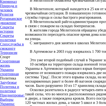
В Мелитополе объявлена чрезвычайная ситуац
Криминал
Природа и
В Мелитополе, который находится в 25 км от м
человек
чрезвычайная ситуация. В повышенную готовно
Религия
службы города и силы быстрого реагирования.
Ротарианское
В Мелитопольской райгосадминистрации прох
движение
в связи с пожаром на складах боеприпасов.
Секреты
К жителям города Мелитополя обращена убеди
истории
возможности пересидеть опасное время дома или 
Секреты
на улицы.
политики
С завтрашнего дня занятия в школах Мелитопо
Спецслужбы в
смокинге
В Артемовске в 2003 году взорвалось 1 700 то
Терроризм
Спорт
Это уже второй подобный случай в Украине за
Спортивная
10 октября на территории склада военной тех
жизнь
Украины в Артемовске произошел взрыв боеприп
Украина
времени от возникшего пожара взорвались две н
спортивная
системы `Град`. После этого взрывы склада, на к
Политика
неснаряженных ракет и более 46 вагонов снарядо
Зарубежье
часов. Было разрушено 10 из 17 хранилищ склада
Политика и
Осколки разлетались в радиусе четырех-пяти 
политики
такой силы, что во многих расположенных рядо
Приднепровье:
и двери, а также повреждена кровля. Всего пост
Выборы
120 частных жилых дома, а также 5 школ и 3 бол
Украина: