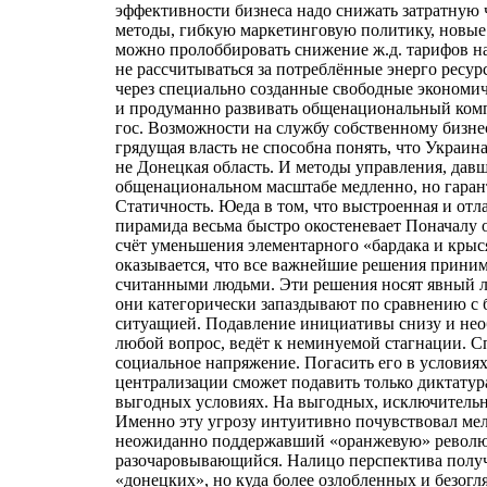
эффективности бизнеса надо снижать затратную 
методы, гибкую маркетинговую политику, новые 
можно пролоббировать снижение ж.д. тарифов на
не рассчитываться за потреблённые энерго ресур
через специально созданные свободные экономич
и продуманно развивать общенациональный комп
гос. Возможности на службу собственному бизне
грядущая власть не способна понять, что Украина 
не Донецкая область. И методы управления, дав
общенациональном масштабе медленно, но гарант
Статичность. Юеда в том, что выстроенная и отл
пирамида весьма быстро окостеневает Поначалу о
счёт уменьшения элементарного «бардака и крыся
оказывается, что все важнейшие решения приним
считанными людьми. Эти решения носят явный л
они категорически запаздывают по сравнению 
ситуащией. Подавление инициативы снизу и нео
любой вопрос, ведёт к неминуемой стагнации. 
социальное напряжение. Погасить его в условия
централизации сможет подавить только диктатура.
выгодных условиях. На выгодных, исключительн
Именно эту угрозу интуитивно почувствовал мел
неожиданно поддержавший «оранжевую» революц
разочаровывающийся. Налицо перспектива получи
«донецких», но куда более озлобленных и безогл