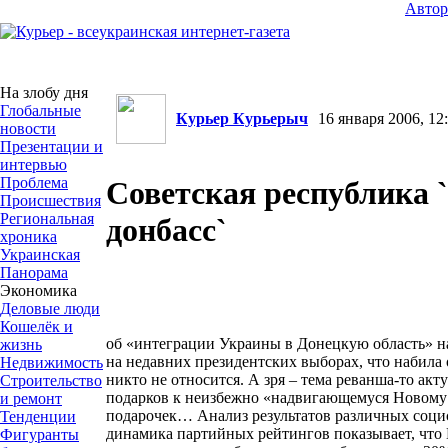
Авто
На злобу дня
Глобальные
Курьер Курьерыч
16 января 2006, 12:
новости
Презентации и
интервью
Проблема
Советская республика 
Происшествия
Региональная
донбасс`
хроника
Украинская
Панорама
Экономика
Деловые люди
Кошелёк и
об «интеграции Украины в Донецкую область» на
жизнь
на недавних президентских выборах, что набила 
Недвижимость
никто не относится. А зря – тема реванша-то акт
Строительство
подарков к неизбежно «надвигающемуся Новому Г
и ремонт
подарочек… Анализ результатов различных социс
Тенденции
динамика партийных рейтингов показывает, что
Фигуранты