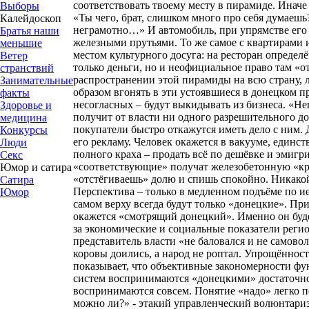
соответствовать твоему месту в пирамиде. Иначе
Выборы
«Ты чего, брат, слишком много про себя думаешь
Калейдоскоп
неграмотно…» И автомобиль, при упрямстве его 
Братья наши
железными прутьями. То же самое с квартирами 
меньшие
местом культурного досуга: на ресторан определ
Ветер
только деньги, но и неофициальное право там «о
странствий
распространении этой пирамиды на всю страну,
Занимательные
образом вгонять в эти устоявшиеся в донецком п
факты
несогласных – будут выкидывать из бизнеса. «Н
Здоровье и
получит от власти ни одного разрешительного д
медицина
покупатели быстро откажутся иметь дело с ним.
Конкурсы
его рекламу. Человек окажется в вакууме, единс
Люди
полного краха – продать всё по дешёвке и эмигр
Секс
«соответствующие» получат железобетонную «к
Юмор и сатира
«отстёгиваешь» долю и спишь спокойно. Никако
Сатира
Перспектива – только в медленном подъёме по и
Юмор
самом верху всегда будут только «донецкие». П
окажется «смотрящий донецкий». Именно он буде
за экономические и социальные показатели регио
представитель власти «не баловался и не самово
коровы доились, а народ не роптал. Упрощённос
показывает, что объективные закономерности ф
систем воспринимаются «донецкими» достаточно 
воспринимаются совсем. Понятие «надо» легко п
можно ли?» - этакий управленческий волюнтари