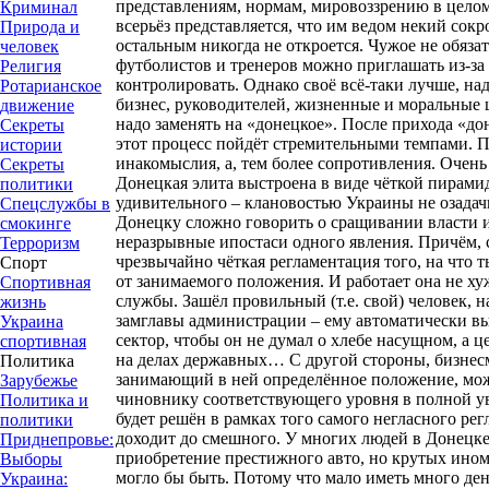
представлениям, нормам, мировоззрению в цело
Криминал
всерьёз представляется, что им ведом некий со
Природа и
остальным никогда не откроется. Чужое не обяза
человек
футболистов и тренеров можно приглашать из-за
Религия
контролировать. Однако своё всё-таки лучше, над
Ротарианское
бизнес, руководителей, жизненные и моральные 
движение
надо заменять на «донецкое». После прихода «до
Секреты
этот процесс пойдёт стремительными темпами. 
истории
инакомыслия, а, тем более сопротивления. Очень
Секреты
Донецкая элита выстроена в виде чёткой пирамид
политики
удивительного – клановостью Украины не озада
Спецслужбы в
Донецку сложно говорить о сращивании власти и 
смокинге
неразрывные ипостаси одного явления. Причём, с
Терроризм
чрезвычайно чёткая регламентация того, на что 
Спорт
от занимаемого положения. И работает она не ху
Спортивная
службы. Зашёл провильный (т.е. свой) человек, 
жизнь
замглавы администрации – ему автоматически вы
Украина
сектор, чтобы он не думал о хлебе насущном, а ц
спортивная
на делах державных… С другой стороны, бизнесм
Политика
занимающий в ней определённое положение, мож
Зарубежье
чиновнику соответствующего уровня в полной ув
Политика и
будет решён в рамках того самого негласного ре
политики
доходит до смешного. У многих людей в Донецке 
Приднепровье:
приобретение престижного авто, но крутых ином
Выборы
могло бы быть. Потому что мало иметь много де
Украина: