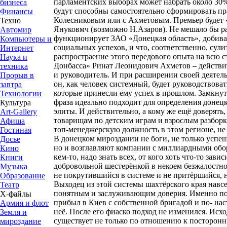
парламентских выборах может набрать около 30%
бизнеса
будут способны самостоятельно сформировать пра
Финансы
Колесниковым или с Ахметовым. Премьер будет «
Техно
Януковмч (возможно Н.Азаров). Не мешало бы ра
Автомир
функционирует ЗАО «Донецкая область», добива
Компьютеры и
социальных успехов, и что, соответственно, сул
Интернет
распростраение этого передового опыта на всю с
Наука и
Донбасса» Ринат Леонидович Ахметов – действ
техника
и руководитель. И при расширении своей деятел
Прорыв в
он, как человек системный, будет руководствов
завтра
которые принесли ему успех в прошлом. Замкнутос
Технологии
фраза идеально подходит для определения донец
Культура
элиты. И действительно, а кому же ещё доверять
Art-Gallery
товарищам по детским играм и взрослым разборк
Афиша
топ-менеджерскую должность в этом регионе, не 
Гостиная
В донецком мироздании не боги, не только успе
Досье
но и возглавляют компании с миллиардными обор
Кино
кем-то, надо знать всех, от кого хоть что-то зави
Книги
добровольной шестерёнкой в некоем безжалостн
Музыка
не покрутившийся в системе и не притёршийся, 
Образование
Выходец из этой системы шахтёрского края навсе
Театр
понятным и заслуживающим доверия. Именно по
Х-файлы
прибыл в Киев с собственной бригадой и по- нас
Армия и флот
неё. После его фиаско подход не изменился. Ис
Земля и
существует не только по отношению к посторонн
мироздание