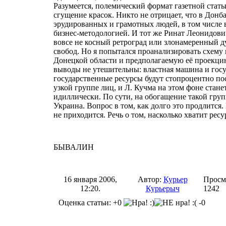
Разумеется, полемический формат газетной стать
сгущение красок. Никто не отрицает, что в Донб
эрудированных и грамотных людей, в том числе
бизнес-методологией. И тот же Ринат Леонидови
вовсе не косный ретроград или злонамеренный 
свобод. Но я попытался проанализировать схему 
Донецкой области и предполагаемую её проекцию
выводы не утешительны: властная машина и гос
государственные ресурсы будут стопроцентно по
узкой группе лиц, и Л. Кучма на этом фоне стан
идиллически. По сути, на обогащение такой групп
Украина. Вопрос в том, как долго это продлится
не приходится. Речь о том, насколько хватит ре
БЫВАЛИН
16 января 2006,
Автор:
Курьер
Просм
12:20.
Курьерыч
1242
Оценка статьи: +0
-0