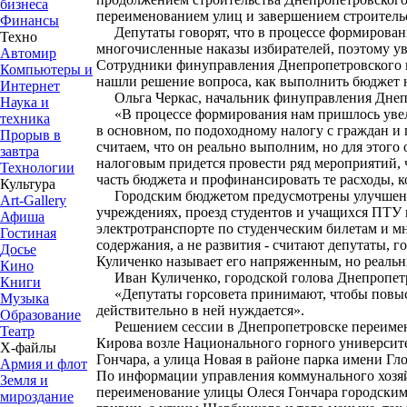
бизнеса
переименованием улиц и завершением строительс
Финансы
Депутаты говорят, что в процессе формирован
Техно
многочисленные наказы избирателей, поэтому ув
Автомир
Сотрудники финуправления Днепропетровского го
Компьютеры и
нашли решение вопроса, как выполнить бюджет н
Интернет
Ольга Черкас, начальник финуправления Днепр
Наука и
«В процессе формирования нам пришлось увелич
техника
в основном, по подоходному налогу с граждан и 
Прорыв в
считаем, что он реально выполним, но для этог
завтра
налоговым придется провести ряд мероприятий,
Технологии
часть бюджета и профинансировать те расходы, 
Культура
Городским бюджетом предусмотрены улучшение
Art-Gallery
учреждениях, проезд студентов и учащихся ПТУ
Афиша
электротранспорте по студенческим билетам и м
Гостиная
содержания, а не развития - считают депутаты, г
Досье
Куличенко называет его напряженным, но реаль
Кино
Иван Куличенко, городской голова Днепропет
Книги
«Депутаты горсовета принимают, чтобы повыси
Музыка
действительно в ней нуждается».
Образование
Решением сессии в Днепропетровске переимен
Театр
Кирова возле Национального горного университ
Х-файлы
Гончара, а улица Новая в районе парка имени Г
Армия и флот
По информации управления коммунального хозяй
Земля и
переименование улицы Олеся Гончара городским 
мироздание