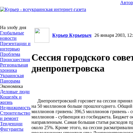
Авто
На злобу дня
Глобальные
Курьер Курьерыч
26 января 2003, 12:
новости
Презентации и
интервью
Проблема
Сессия городского сове
Происшествия
Региональная
днепропетровска
хроника
Украинская
Панорама
Экономика
Деловые люди
Кошелёк и
Днепропетровский горсовет на сессии принял б
жизнь
на 50 миллионов больше прошлогоднего. Общий 
Недвижимость
миллионов гривень: 396,5 миллионов гривень - с
Строительство
миллионов - субвенция из госбюджета. Бюджет о
и ремонт
направленным. Самая большая статья расходов пр
Тенденции
около 25%. Кроме этого, на сессии расматривали
Фигуранты
продолжением строительства Днепропетровского