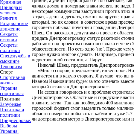
гривни, а улицы Щербицкого и того меньше, так 
Криминал
жилых домов и номерные знаки менять не надо. 
Природа и
некоторые коммунисты выступили против этих н
человек
затрат, - деньги, дескать, нужны на другое, прав
Религия
который, по их словам, в советское время пресле
Ротарианское
горсовета побывал почетный гражданин Днепроп
движение
Швец. Он рассказал депутатам о проекте областн
Секреты
придать Днепропетровску статус ракетной стол
истории
работают над проектом памятного знака и через 5
Секреты
общественности. Но есть одно `но`. Прежде чем 
политики
городе нужно многое сделать. Например, привест
Спецслужбы в
недостроенной гостиницы `Парус`.
смокинге
Николай Швец, председатель Днепропетровско
Терроризм
«Много споров, предложений, инвесторов. Но у
Спорт
двигается ни в какую сторону. Я думаю, что вы н
Спортивная
Иваном Ивановичем будем за это отвечать вместе
жизнь
который остался в Днепропетровске».
Украина
На сессии говорилось и о проблеме строительс
спортивная
Днепропетровске. Областные и городские власт
Политика
правительства. Так как необходимо 400 миллионо
Зарубежье
городской бюджет смог выделить только миллион
Политика и
области намерены побывать в кабмине и уже 5-7 
политики
ли достраиваться метро в Днепропетровске или н
Приднепровье:
Выборы
Украина: