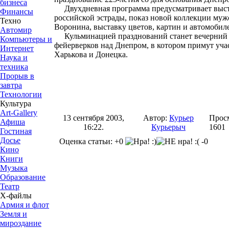
бизнеса
Двухдневная программа предусматривает высту
Финансы
российской эстрады, показ новой коллекции му
Техно
Воронина, выставку цветов, картин и автомобиле
Автомир
Кульминацией празднований станет вечерний 
Компьютеры и
фейерверков над Днепром, в котором примут уча
Интернет
Харькова и Донецка.
Наука и
техника
Прорыв в
завтра
Технологии
Культура
Art-Gallery
13 сентября 2003,
Автор:
Курьер
Прос
Афиша
16:22.
Курьерыч
1601
Гостиная
Досье
Оценка статьи: +0
-0
Кино
Книги
Музыка
Образование
Театр
Х-файлы
Армия и флот
Земля и
мироздание