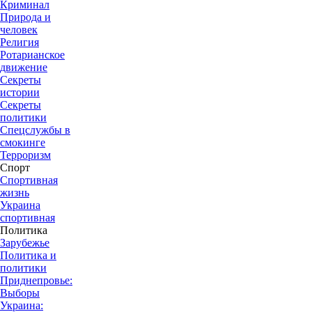
Криминал
Природа и
человек
Религия
Ротарианское
движение
Секреты
истории
Секреты
политики
Спецслужбы в
смокинге
Терроризм
Спорт
Спортивная
жизнь
Украина
спортивная
Политика
Зарубежье
Политика и
политики
Приднепровье:
Выборы
Украина: