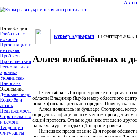
Авто
На злобу дня
Глобальные
Курьер Курьерыч
13 сентября 2003, 1
новости
Презентации и
интервью
Проблема
Аллея влюблённых в д
Происшествия
Региональная
хроника
Украинская
Панорама
Экономика
13 сентября в Днепропетровске во время празд
Деловые люди
области Владимир Яцуба и мэр областного цент
Кошелёк и
новых фонтана, детский городок `Поляну сказок
жизнь
Аллея появилась на бульваре Столярова, котор
Недвижимость
определила официальным местом проведения мас
Строительство
акций протеста. Отныне для них отведено другое
и ремонт
парк культуры и отдыха Днепропетровска.
Тенденции
Нынешнее празднование Дня города обещает б
Фигуранты
празднование 225-летия со дня основания Днепро