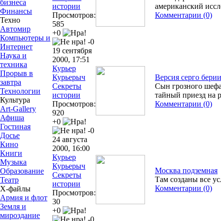
бизнеса
истории
американский иссл
Финансы
Просмотров:
Комментарии (0)
Техно
585
Автомир
+0
Компьютеры и
-0
Интернет
19 сентября
Наука и
2000, 17:51
техника
Курьер
Прорыв в
Курьерыч
Версия серго бери
завтра
Секреты
Сын грозного шефа
Технологии
истории
тайный приезд на 
Культура
Просмотров:
Комментарии (0)
Art-Gallery
920
Афиша
+0
Гостиная
-0
Досье
24 августа
Кино
2000, 16:00
Книги
Курьер
Музыка
Курьерыч
Москва подземная
Образование
Секреты
Там созданы все ус
Театр
истории
Комментарии (0)
Х-файлы
Просмотров:
Армия и флот
30
Земля и
+0
мироздание
-0