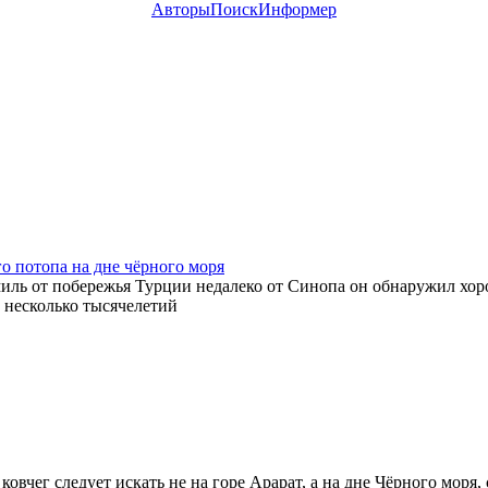
Авторы
Поиск
Информер
о потопа на дне чёрного моря
миль от побережья Турции недалеко от Синопа он обнаружил хо
 несколько тысячелетий
овчег следует искать не на горе Арарат, а на дне Чёрного моря,