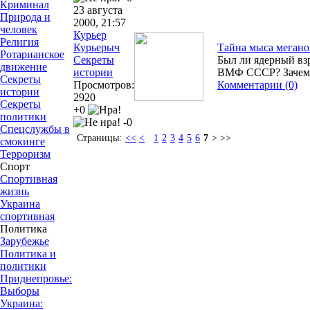
Криминал
23 августа
Природа и
2000, 21:57
человек
Курьер
Религия
Курьерыч
Тайна мыса мегано
Ротарианское
Секреты
Был ли ядерный вз
движение
истории
ВМФ СССР? Зачем 
Секреты
Просмотров:
Комментарии (0)
истории
2920
Секреты
+0
политики
-0
Спецслужбы в
Страницы:
<<
<
1
2
3
4
5
6
7
> >>
смокинге
Терроризм
Спорт
Спортивная
жизнь
Украина
спортивная
Политика
Зарубежье
Политика и
политики
Приднепровье:
Выборы
Украина: