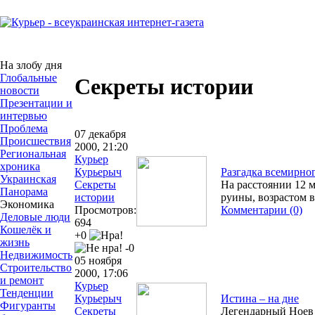
На злобу дня
Глобальные
Секреты истории
новости
Презентации и
интервью
Проблема
07 декабря
Происшествия
2000, 21:20
Региональная
Курьер
хроника
Курьерыч
Разгадка всемирног
Украинская
Секреты
На расстоянии 12 
Панорама
истории
руины, возрастом в
Экономика
Просмотров:
Комментарии (0)
Деловые люди
694
Кошелёк и
+0
жизнь
-0
Недвижимость
05 ноября
Строительство
2000, 17:06
и ремонт
Курьер
Тенденции
Курьерыч
Истина – на дне
Фигуранты
Секреты
Легендарный Ноев к