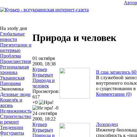
Авто
На злобу дня
Глобальные
Природа и человек
новости
Презентации и
интервью
Проблема
01 октября
Происшествия
2000, 18:38
Региональная
Курьер
В сша затаились 6
хроника
Курьерыч
В служебной запис
Украинская
Природа и
внутреннего польз
Панорама
человек
о существовании 
Экономика
Просмотров:
Комментарии (0)
Деловые люди
617
Кошелёк и
+0
жизнь
-0
Недвижимость
24 сентября
Строительство
2000, 18:22
и ремонт
Курьер
Лозоходец
Тенденции
Курьерыч
Инженер биолокаци
Фигуранты
Природа и
способность к «по