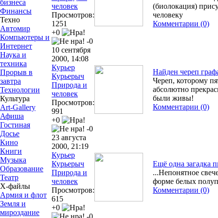
бизнеса
человек
(биолокация) прис
Финансы
Просмотров:
человеку
Техно
1251
Комментарии (0)
Автомир
+0
Компьютеры и
-0
Интернет
10 сентября
Наука и
2000, 14:08
техника
Курьер
Найден череп граф
Прорыв в
Курьерыч
Череп, которому пя
завтра
Природа и
абсолютно прекрас
Технологии
человек
были живы!
Культура
Просмотров:
Комментарии (0)
Art-Gallery
991
Афиша
+0
Гостиная
-0
Досье
23 августа
Кино
2000, 21:19
Книги
Курьер
Музыка
Курьерыч
Ещё одна загадка 
Образование
Природа и
...Непонятное свеч
Театр
человек
форме белых полуп
Х-файлы
Просмотров:
Комментарии (0)
Армия и флот
615
Земля и
+0
мироздание
-0