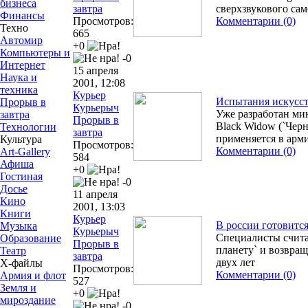
бизнеса
завтра
сверхзвукового сам
Финансы
Просмотров:
Комментарии (0)
Техно
665
Автомир
+0
Компьютеры и
-0
Интернет
15 апреля
Наука и
2001, 12:08
техника
Курьер
Испытания искусс
Прорыв в
Курьерыч
Уже разработан ми
завтра
Прорыв в
Black Widow (`Черн
Технологии
завтра
применяется в арм
Культура
Просмотров:
Комментарии (0)
Art-Gallery
584
Афиша
+0
Гостиная
-0
Досье
11 апреля
Кино
2001, 13:03
Книги
Курьер
В россии готовится
Музыка
Курьерыч
Специалисты счита
Образование
Прорыв в
планету` и возвра
Театр
завтра
двух лет
Х-файлы
Просмотров:
Комментарии (0)
Армия и флот
527
Земля и
+0
мироздание
-0