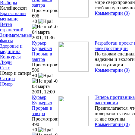
мире сверхпроводн
Выборы
завтра
глобальную научн
Калейдоскоп
Просмотров:
Комментарии (0)
Братья наши
606
меньшие
+0
Ветер
-0
странствий
04 марта
Занимательные
2001, 11:36
факты
Курьер
Разработан проект
Здоровье и
Курьерыч
электростанции
медицина
Прорыв в
По словам специал
Конкурсы
завтра
надежны и экологи
Люди
Просмотров:
эксплуатации
Секс
506
Комментарии (0)
Юмор и сатира
+0
Сатира
-0
Юмор
03 марта
2001, 12:00
Курьер
Теперь противника
Курьерыч
расстоянии
Прорыв в
Предполагается, чт
завтра
поверхность тела 
Просмотров:
за две секунды
490
Комментарии (0)
+0