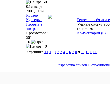
-0
02 января
2001, 11:44
Курьер
Курьерыч
Геномика обязана 
Прорыв в
Ученые смогут вос
завтра
не только
Просмотров:
Комментарии (0)
561
+0
-0
Страницы:
<<
<
1
2
3
4
5
6
7
8
9
10
11
>
>>
Разработка сайтов FlexSolution