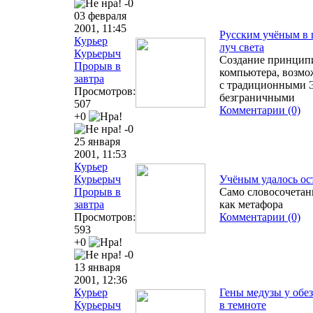
-0
03 февраля
2001, 11:45
Русским учёным в 
Курьер
луч света
Курьерыч
Создание принципи
Прорыв в
компьютера, возмо
завтра
с традиционными Э
Просмотров:
безграничными
507
Комментарии (0)
+0
-0
25 января
2001, 11:53
Курьер
Курьерыч
Учёным удалось ос
Прорыв в
Само словосочетан
завтра
как метафора
Просмотров:
Комментарии (0)
593
+0
-0
13 января
2001, 12:36
Курьер
Гены медузы у обез
Курьерыч
в темноте