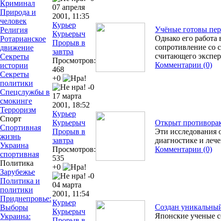
Криминал
07 апреля
Природа и
2001, 11:35
человек
Курьер
Учёные готовы пер
Религия
Курьерыч
Однако его работа 
Ротарианское
Прорыв в
сопротивление со 
движение
завтра
считающего экспе
Секреты
Просмотров:
Комментарии (0)
истории
468
Секреты
+0
политики
-0
Спецслужбы в
17 марта
смокинге
2001, 18:52
Терроризм
Курьер
Спорт
Курьерыч
Открыт противора
Спортивная
Прорыв в
Эти исследования 
жизнь
завтра
диагностике и леч
Украина
Просмотров:
Комментарии (0)
спортивная
535
Политика
+0
Зарубежье
-0
Политика и
04 марта
политики
2001, 11:54
Приднепровье:
Курьер
Создан уникальны
Выборы
Курьерыч
Японские ученые с
Украина:
Прорыв в