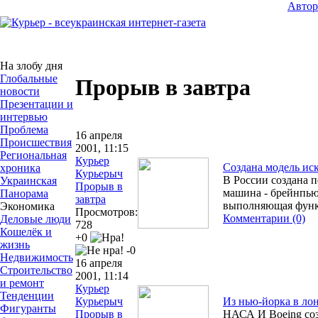
Авто
На злобу дня
Глобальные
Прорыв в завтра
новости
Презентации и
интервью
Проблема
16 апреля
Происшествия
2001, 11:15
Региональная
Курьер
Создана модель ис
хроника
Курьерыч
В России создана п
Украинская
Прорыв в
машина - брейнпью
Панорама
завтра
выполняющая функц
Экономика
Просмотров:
Комментарии (0)
Деловые люди
728
Кошелёк и
+0
жизнь
-0
Недвижимость
16 апреля
Строительство
2001, 11:14
и ремонт
Курьер
Тенденции
Курьерыч
Из нью-йорка в лон
Фигуранты
Прорыв в
НАСА И Boeing соз