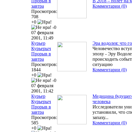
Прорыв в
В 2018 – полёт на 
завтра
Комментарии (0)
Просмотров:
708
+0
-0
07 февраля
2001, 11:49
Курьер
Эра водолея: что г
Курьерыч
Человечество всту
Прорыв в
эпоху - Эру Водоле
завтра
происходить событ
Просмотров:
ситуацию
1844
Комментарии (0)
+0
-0
07 февраля
2001, 11:42
Курьер
Медицина будущег
Курьерыч
человека
Прорыв в
Исследователи уни
завтра
установили, что с
Просмотров:
запаху...
585
Комментарии (0)
+0