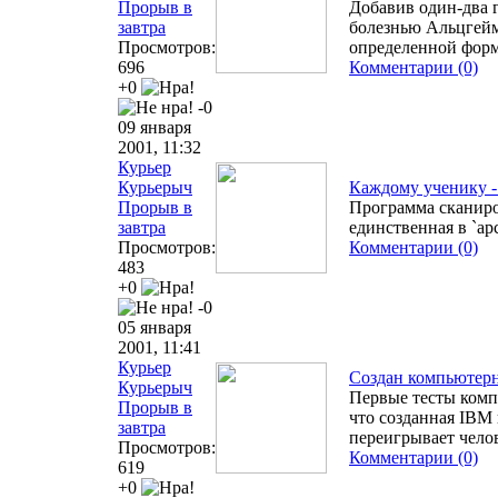
Прорыв в
Добавив один-два 
завтра
болезнью Альцгейм
Просмотров:
определенной формо
696
Комментарии (0)
+0
-0
09 января
2001, 11:32
Курьер
Курьерыч
Каждому ученику -
Прорыв в
Программа сканиро
завтра
единственная в `а
Просмотров:
Комментарии (0)
483
+0
-0
05 января
2001, 11:41
Курьер
Создан компьютер
Курьерыч
Первые тесты комп
Прорыв в
что созданная IBM
завтра
переигрывает чело
Просмотров:
Комментарии (0)
619
+0