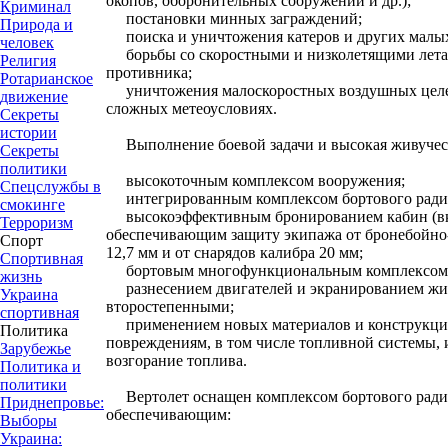
окопов, оборонительных сооружений и др.);
Криминал
постановки минных заграждений;
Природа и
поиска и уничтожения катеров и других малых
человек
борьбы со скоростными и низколетящими лета
Религия
противника;
Ротарианское
уничтожения малоскоростных воздушных целей
движение
сложных метеоусловиях.
Секреты
истории
Выполнение боевой задачи и высокая живучест
Секреты
политики
высокоточным комплексом вооружения;
Спецслужбы в
интегрированным комплексом бортового радио
смокинге
высокоэффективным бронированием кабин (вкл
Терроризм
обеспечивающим защиту экипажа от бронебойно-
Спорт
12,7 мм и от снарядов калибра 20 мм;
Спортивная
бортовым многофункциональным комплексом о
жизнь
разнесением двигателей и экранированием жи
Украина
второстепенными;
спортивная
применением новых материалов и конструкций
Политика
повреждениям, в том числе топливной системы,
Зарубежье
возгорание топлива.
Политика и
политики
Вертолет оснащен комплексом бортового радио
Приднепровье:
обеспечивающим:
Выборы
Украина: