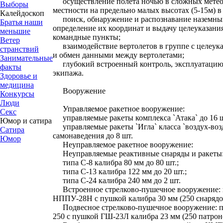
осуществление полета ночью в сложных метеоу
Выборы
местности на предельно малых высотах (5-15м) 
Калейдоскоп
поиск, обнаружение и распознавание наземных
Братья наши
определение их координат и выдачу целеуказани
меньшие
командные пункты;
Ветер
взаимодействие вертолетов в группе с целеука
странствий
и обмен данными между вертолетами;
Занимательные
глубокий встроенный контроль, эксплуатацию
факты
экипажа.
Здоровье и
медицина
Вооружение
Конкурсы
Люди
Управляемое ракетное вооружение:
Секс
управляемые ракеты комплекса `Атака` до 16 ш
Юмор и сатира
управляемые ракеты `Игла` класса `воздух-возд
Сатира
самонаведения до 8 шт.
Юмор
Неуправляемое ракетное вооружение:
Неуправляемые реактивные снаряды и ракеты
типа С-8 калибра 80 мм до 80 шт.;
типа С-13 калибра 122 мм до 20 шт.;
типа С-24 калибра 240 мм до 2 шт.
Встроенное стрелково-пушечное вооружение: 
НППУ-28Н с пушкой калибра 30 мм (250 снарядо
Подвесное стрелково-пушечное вооружение: п
250 с пушкой ГШ-23Л калибра 23 мм (250 патроно