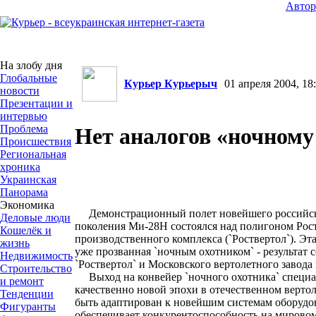
Авто
На злобу дня
Глобальные
Курьер Курьерыч
01 апреля 2004, 18:
новости
Презентации и
интервью
Проблема
Нет аналогов «ночному
Происшествия
Региональная
хроника
Украинская
Панорама
Экономика
Демонстрационный полет новейшего российског
Деловые люди
поколения Ми-28Н состоялся над полигоном Рост
Кошелёк и
производственного комплекса (`Роствертол`). Эт
жизнь
уже прозванная `ночным охотником` - результат с
Недвижимость
`Роствертол` и Московского вертолетного завода
Строительство
Выход на конвейер `ночного охотника` специа
и ремонт
качественно новой эпохи в отечественном верто
Тенденции
быть адаптирован к новейшим системам оборудо
Фигуранты
обеспечивает конкурентоспособность на мирово