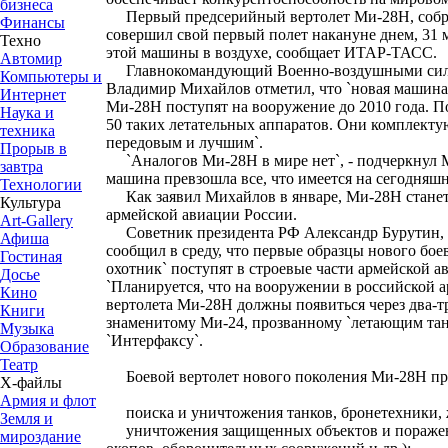
бизнеса
Первый предсерийный вертолет Ми-28Н, собран
Финансы
совершил свой первый полет накануне днем, 31 
Техно
этой машины в воздухе, сообщает ИТАР-ТАСС.
Автомир
Главнокомандующий Военно-воздушными сила
Компьютеры и
Владимир Михайлов отметил, что `новая машина 
Интернет
Ми-28Н поступят на вооружение до 2010 года. П
Наука и
50 таких летательных аппаратов. Они комплекту
техника
передовым и лучшим`.
Прорыв в
`Аналогов Ми-28Н в мире нет`, - подчеркнул Ми
завтра
машина превзошла все, что имеется на сегодняшн
Технологии
Как заявил Михайлов в январе, Ми-28Н станет
Культура
армейской авиации России.
Art-Gallery
Советник президента РФ Александр Бурутин, 
Афиша
сообщил в среду, что первые образцы нового бо
Гостиная
охотник` поступят в строевые части армейской ав
Досье
`Планируется, что на вооружении в российской 
Кино
вертолета Ми-28Н должны появиться через два-т
Книги
знаменитому Ми-24, прозванному `летающим танк
Музыка
`Интерфаксу`.
Образование
Театр
Боевой вертолет нового поколения Ми-28Н пре
Х-файлы
Армия и флот
поиска и уничтожения танков, бронетехники, 
Земля и
уничтожения защищенных объектов и поражен
мироздание