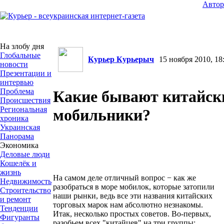
Авто
На злобу дня
Глобальные
Курьер Курьерыч
15 ноября 2010, 18
новости
Презентации и
интервью
Проблема
Какие бывают китайск
Происшествия
Региональная
мобильники?
хроника
Украинская
Панорама
Экономика
Деловые люди
Кошелёк и
жизнь
На самом деле отличный вопрос − как же
Недвижимость
разобраться в море мобилок, которые затопили
Строительство
наши рынки, ведь все эти названия китайских
и ремонт
торговых марок нам абсолютно незнакомы.
Тенденции
Итак, несколько простых советов. Во-первых,
Фигуранты
разобьем всех "китайцев" на три группы: