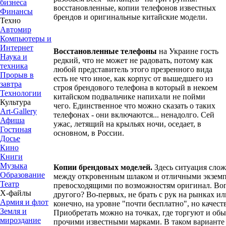
бизнеса
восстановленные, копии телефонов известных
Финансы
брендов и оригинальные китайские модели.
Техно
Автомир
Компьютеры и
Интернет
Восстановленные телефоны
на Украине гость
Наука и
редкий, что не может не радовать, потому как
техника
любой представитель этого презренного вида
Прорыв в
есть не что иное, как корпус от вышедшего из
завтра
строя брендового телефона в который в некоем
Технологии
китайском подвальчике напихали не пойми
Культура
чего. Единственное что можно сказать о таких
Art-Gallery
телефонах - они включаются... ненадолго. Сей
Афиша
ужас, летящий на крыльях ночи, оседает, в
Гостиная
основном, в России.
Досье
Кино
Книги
Музыка
Копии брендовых моделей.
Здесь ситуация слож
Образование
между откровенным шлаком и отличными экземп
Театр
превосходящими по возможностям оригинал. Вопр
Х-файлы
другого? Во-первых, не брать с рук на рынках ил
Армия и флот
конечно, на уровне "почти бесплатно", но качеств
Земля и
Приобретать можно на точках, где торгуют и об
мироздание
прочими известными марками. В таком варианте 