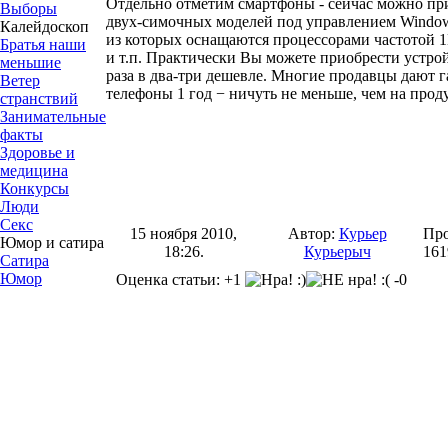
Отдельно отметим смартфоны - сейчас можно пр
Выборы
двух-симочных моделей под управлением Window
Калейдоскоп
из которых оснащаются процессорами частотой 
Братья наши
и т.п. Практически Вы можете приобрести устро
меньшие
раза в два-три дешевле. Многие продавцы дают 
Ветер
телефоны 1 год − ничуть не меньше, чем на прод
странствий
Занимательные
факты
Здоровье и
медицина
Конкурсы
Люди
Секс
15 ноября 2010,
Автор:
Курьер
Про
Юмор и сатира
18:26.
Курьерыч
161
Сатира
Юмор
Оценка статьи: +1
-0