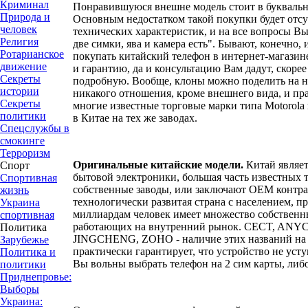
Криминал
Понравившуюся внешне модель стоит в буквальн
Природа и
Основным недостатком такой покупки будет отсу
человек
технических характеристик, и на все вопросы Вы 
Религия
две симки, ява и камера есть". Бывают, конечно,
Ротарианское
покупать китайский телефон в интернет-магазине
движение
и гарантию, да и консультацию Вам дадут, скорее 
Секреты
подробную. Вообще, клоны можно поделить на 
истории
никакого отношения, кроме внешнего вида, и пр
Секреты
многие известные торговые марки типа Motorola 
политики
в Китае на тех же заводах.
Спецслужбы в
смокинге
Терроризм
Оригинальные китайские модели.
Китай являе
Спорт
бытовой электроники, большая часть известных 
Спортивная
собственные заводы, или заключают OEM контрак
жизнь
технологически развитая страна с населением, 
Украина
миллиардам человек имеет множество собствен
спортивная
работающих на внутренний рынок. CECT, AN
Политика
JINGCHENG, ZOHO - наличие этих названий на
Зарубежье
практически гарантирует, что устройство не уст
Политика и
Вы вольны выбрать телефон на 2 сим карты, либо
политики
Приднепровье:
Выборы
Украина: