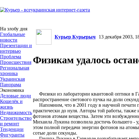
На злобу дня
Глобальные
Курьер Курьерыч
13 декабря 2003, 18
новости
Презентации и
интервью
Проблема
Физикам удалось остан
Происшествия
Региональная
хроника
Украинская
Панорама
Экономика
Физики из лаборатории квантовой оптики в Гар
Деловые люди
распространение светового пучка на доли секунд
Кошелёк и
Напомним, что в 2001 году в научной печати по
жизнь
практически до нуля. Авторы той работы, также 
Недвижимость
фотонов атомам вещества. Затем эти возбужденн
Строительство
Михаила Лукина позволила достичь большего - у
и ремонт
этом полной передачи энергии фотонов на атомы 
Тенденции
сотые доли секунды.
Фигуранты
Группа Лукина в Гарварде разрабатывает метод