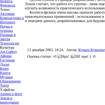
бизнеса
Лукин считает, что работа его группы - лишь е
Финансы
изучить возможность практического использован
Техно
Коллеги-физики очень высоко оценили работу г
Автомир
привлекательных применений - использование в
Компьютеры и
и передачи данных, разрабатываемых для будущ
Интернет
Наука и
техника
Прорыв в
завтра
Технологии
Культура
13 декабря 2003, 18:24.
Автор:
Курьер Курьеры
Art-Gallery
Афиша
Оценка статьи: +0
-0
Гостиная
Досье
Кино
Книги
Музыка
Образование
Театр
Х-файлы
Армия и флот
Земля и
мироздание