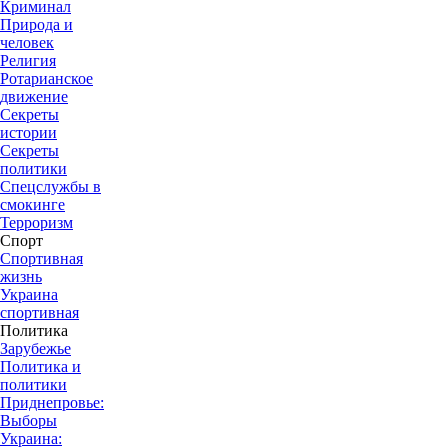
Криминал
Природа и
человек
Религия
Ротарианское
движение
Секреты
истории
Секреты
политики
Спецслужбы в
смокинге
Терроризм
Спорт
Спортивная
жизнь
Украина
спортивная
Политика
Зарубежье
Политика и
политики
Приднепровье:
Выборы
Украина: