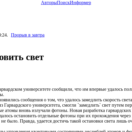
Авторы
Поиск
Информер
:24.
Прорыв в завтра
овить свет
вардском университете сообщили, что им впервые удалось пол
ы.
явились сообщения о том, что удалось замедлить скорость света
из Гарвардского университета, смогли `замедлить` свет путем пе
ые атомы вновь излучали фотоны. Новая разработка гарвардских
далось остановить отдельные фотоны при их прохождения через 
не было. Правда, удается достичь такой остановки света лишь оч
ы управления квантовыми состояниями ансамблей атомов и фо