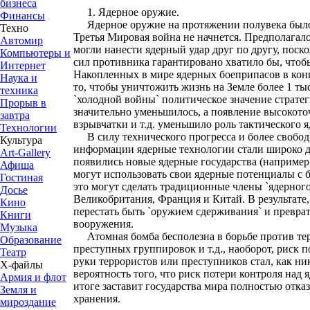
бизнеса
1. Ядерное оружие.
Финансы
Ядерное оружие на протяжении полувека было о
Техно
Третья Мировая война не начнется. Предполагал
Автомир
могли нанести ядерный удар друг по другу, поско
Компьютеры и
сил противника гарантировано хватило бы, чтоб
Интернет
Накопленных в мире ядерных боеприпасов в конц
Наука и
то, чтобы уничтожить жизнь на Земле более 1 тыс
техника
`холодной войны` политическое значение страт
Прорыв в
значительно уменьшилось, а появление высокото
завтра
взрывчатки и т.д. уменьшило роль тактического 
Технологии
В силу технического прогресса и более свобо
Культура
информации ядерные технологии стали широко д
Art-Gallery
появились новые ядерные государства (например
Афиша
могут использовать свои ядерные потенциалы с 
Гостиная
это могут сделать традиционные члены `ядерного
Досье
Великобритания, Франция и Китай. В результате
Кино
перестать быть `оружием сдерживания` и преврат
Книги
вооружения.
Музыка
Атомная бомба бесполезна в борьбе против те
Образование
преступных группировок и т.д., наоборот, риск 
Театр
руки террористов или преступников стал, как ни
Х-файлы
вероятность того, что риск потери контроля над
Армия и флот
итоге заставит государства мира полностью отказ
Земля и
хранения.
мироздание