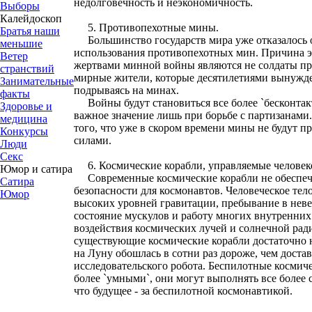
недолговечность и неэкономичность.
Выборы
Калейдоскоп
5. Противопехотные мины.
Братья наши
Большинство государств мира уже отказалось о
меньшие
использования противопехотных мин. Причина э
Ветер
жертвами минной войны являются не солдаты п
странствий
мирные жители, которые десятилетиями вынужде
Занимательные
подрываясь на минах.
факты
Войны будут становиться все более `бесконта
Здоровье и
важное значение лишь при борьбе с партизанами
медицина
того, что уже в скором времени мины не будут 
Конкурсы
силами.
Люди
Секс
6. Космические корабли, управляемые человек
Юмор и сатира
Современные космические корабли не обеспеч
Сатира
безопасности для космонавтов. Человеческое те
Юмор
высоких уровней гравитации, пребывание в неве
состояние мускулов и работу многих внутренних
воздействия космических лучей и солнечной рад
существующие космические корабли достаточно 
на Луну обошлась в сотни раз дороже, чем доста
исследовательского робота. Беспилотные космиче
более `умными`, они могут выполнять все более 
что будущее - за беспилотной космонавтикой.