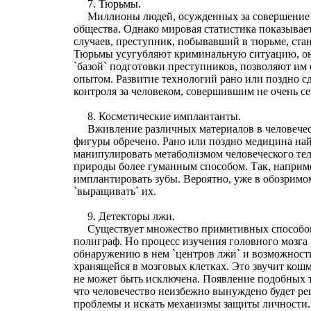
7. Тюрьмы.
Миллионы людей, осужденных за совершение п
общества. Однако мировая статистика показывае
случаев, преступник, побывавший в тюрьме, стан
Тюрьмы усугубляют криминальную ситуацию, он
`базой` подготовки преступников, позволяют им 
опытом. Развитие технологий рано или поздно 
контроля за человеком, совершившим не очень се
8. Косметические имплантанты.
Вживление различных материалов в человечес
фигуры обречено. Рано или поздно медицина на
манипулировать метаболизмом человеческого те
природы более гуманным способом. Так, наприме
имплантировать зубы. Вероятно, уже в обозрим
`выращивать` их.
9. Детекторы лжи.
Существует множество примитивных способов
полиграф. Но процесс изучения головного мозга 
обнаружению в нем `центров лжи` и возможност
хранящейся в мозговых клетках. Это звучит кош
не может быть исключена. Появление подобных т
что человечество неизбежно вынуждено будет р
проблемы и искать механизмы защиты личности.