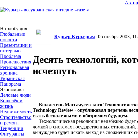
Авто
На злобу дня
Глобальные
Курьер Курьерыч
05 ноября 2003, 11:
новости
Презентации и
интервью
Проблема
Десять технологий, ко
Происшествия
Региональная
исчезнуть
хроника
Украинская
Панорама
Экономика
Деловые люди
Кошелёк и
Бюллетень Массачусетского Технологическо
жизнь
Technology Review - опубликовал перечень дес
Недвижимость
стать бесполезными в обозримом будущем.
Строительство
Технологическая революция неизбежно будет с
и ремонт
ломкой в системах государственных отношений, 
Тенденции
вынуждено будет искать выход из сложнейших с
Фигуранты