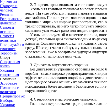
Криминал
2. Энергия, производимая за счет сжигания угл
Природа и
Уголь был главным топливом мировой промыш
человек
веков. На угле работали первые паровые машины
Религия
автомобили. Поныне уголь является одним из н
Ротарианское
топлива в мире - он широко распространен, его л
движение
транспортировать, из него легко получать энерг
Секреты
сжигания угля может рано или поздно перевесит
истории
Уголь, используемый в качестве топлива, внос
Секреты
дожди`, угольный дым считается одним из факто
политики
климата. Создание новых шахт и угольных разр
Спецслужбы в
среду. Шахтеры часто гибнут, а угольная пыль в
смокинге
заболевания. Уже в обозримом будущем индустри
Терроризм
отказаться от использования угля.
Спорт
Спортивная
3. Двигатель внутреннего сгорания.
жизнь
Без двигателя внутреннего сгорания не было б
Украина
корабля - самых широко распространенных видо
спортивная
эффект от использования подобных двигателей 
Политика
идет процесс отказа от них - их заменяют техно
Зарубежье
использовать более дешевое и безопасное топли
Политика и
окружающей среде.
политики
Приднепровье:
4. Стеклянные электрические лампочки.
Выборы
Главными недостатками традиционных лампоче
Украина: