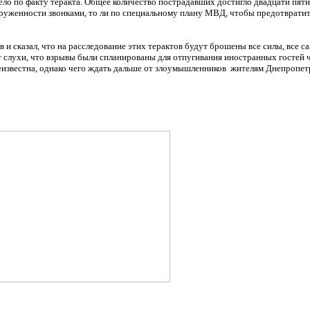
ло по факту теракта. Общее количество пострадавших достигло двадцати пяти
регруженности звонками, то ли по специальному плану МВД, чтобы предотврати
и сказал, что на расследование этих терактов будут брошены все силы, все 
т слухи, что взрывы были спланированы для отпугивания иностранных гостей
неизвестна, однако чего ждать дальше от злоумышленников жителям Днепропет