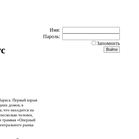
Имя:
Пароль:
Запомнить
ус
Маркса. Первый взрыв
дних домов, в
, что находится на
несколько человек,
ки трамвая «Оперный
центрального рынка