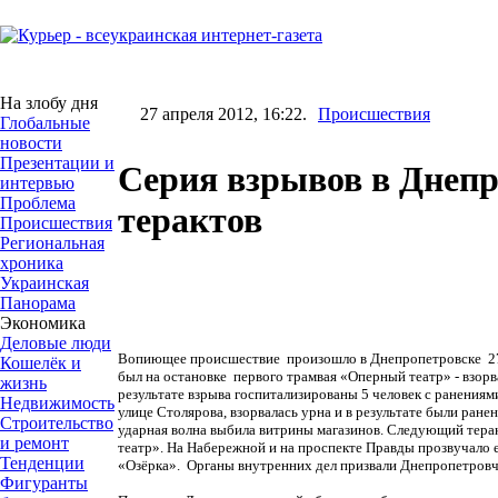
На злобу дня
27 апреля 2012, 16:22.
Происшествия
Глобальные
новости
Презентации и
Серия взрывов в Днепр
интервью
Проблема
терактов
Происшествия
Региональная
хроника
Украинская
Панорама
Экономика
Деловые люди
Вопиющее происшествие произошло в Днепропетровске 27 а
Кошелёк и
был на остановке первого трамвая «Оперный театр» - взорв
жизнь
результате взрыва госпитализированы 5 человек с ранениям
Недвижимость
улице Столярова, взорвалась урна и в результате были ранен
Строительство
ударная волна выбила витрины магазинов. Следующий терак
и ремонт
театр». На Набережной и на проспекте Правды прозвучало 
Тенденции
«Озёрка». Органы внутренних дел призвали Днепропетровча
Фигуранты