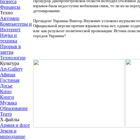
Прокурор Днепропетровской области возбудил уголовное де
бизнеса
взрывов была недоступна мобильная связь, то ли из-за пе
Финансы
детонирование.
Техно
Автомир
Президент Украины Виктор Янукович успокоил журналистов 
Компьютеры и
Официальной версии причин взрывов пока нет, однако ходя
Интернет
или как результат политической провокации. Истина пока 
Наука и
городов Украины?
техника
Прорыв в
завтра
Технологии
Культура
Art-Gallery
Афиша
Гостиная
Досье
Кино
Книги
Музыка
Образование
Театр
Х-файлы
Армия и флот
Земля и
мироздание