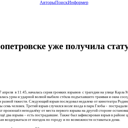
Авторы
Поиск
Информер
опетровске уже получила стат
преля в 11:45, началась серия громких взрывов с трагедии на улице Карла 
алась урна и ударной волной выбило стёкла подъехавшего трамвая и окна сосе
и разной тяжести. Следующий взрыв последовал недалеко от кинотеатра Родина
ы семь человек. Третий взрыв случился возле входа в парк Глобы - пострадали 
т произошёл неподалёку от места первого взрыва на другой стороне останов
ещё два взрыва – есть пострадавшие. Также был зафиксирован взрыв в районе 
н воздержаться от поездок по городу и по возможности оставаться дома.